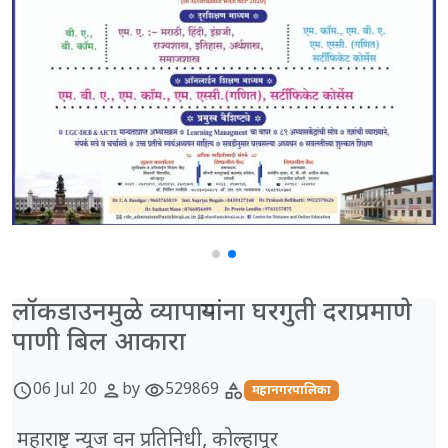
लॉकडाउनमुळे व्यापाऱ्यांना घरगुती दराप्रमाणे
पाणी बिल आकारा
06 Jul 20
by
529869
schedule
person
visibility
category
महानगरपालिका
महाराष्ट्र न्यूज वन प्रतिनिधी, कोल्हापूर