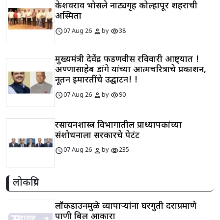
केशवराव भोसले नाट्यगृह कोल्हापूर शहराची
अस्मिता
schedule
person
visibility
07 Aug 26
by
38
मुख्यमंत्री देवेंद्र फडणवीस रविवारी आष्ट्यात !
अण्णासाहेब डांगे यांच्या आत्मचरित्राचे प्रकाशन,
नूतन इमारतींचे उद्घाटन! !
schedule
person
visibility
07 Aug 26
by
90
रसायनशास्त्र विभागातील प्राध्यापकांच्या
संशोधनाला सरकारचे पेटंट
schedule
person
visibility
07 Aug 26
by
235
लोकप्रिय
लॉकडाउनमुळे व्यापाऱ्यांना घरगुती दराप्रमाणे
पाणी बिल आकारा