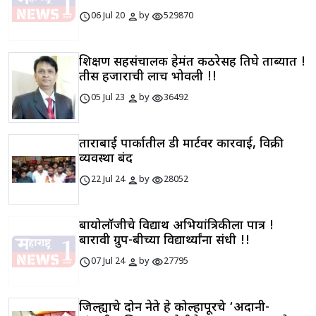
schedule
person
visibility
06 Jul 20
by
529870
शिक्षण सहसंचालक हेमंत कठरेसह तिघे ताब्यात !
तीस हजाराची लाच भोवली !!
schedule
person
visibility
05 Jul 23
by
36492
ताराबाई पार्कातील डी मार्टवर कारवाई, विक्री
व्यवस्था बंद
schedule
person
visibility
22 Jul 24
by
28052
बायोलॉजीचे विद्यार्थी अभियांत्रिकीला पात्र !
बारावी ग्रुप-बीच्या विद्यार्थ्यांना संधी !!
schedule
person
visibility
07 Jul 24
by
27795
जिल्ह्याचे दोन नेते हे कोल्हापूरचे ‘अदानी-