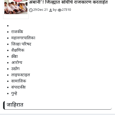
अंबानी’! जिल्ह्यात सोयीचे राजकारण करताहेत
schedule
person
visibility
29 Dec 21
by
27310
राजकीय
महानगरपालिका
जिल्हा परिषद
शैक्षणिक
क्रीडा
आरोग्य
उद्योग
लाइफस्टाइल
सामाजिक
संपादकीय
गुन्हे
जाहिरात