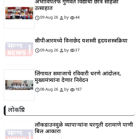
अभाविपतर्फे गुणवंत विद्यार्थी छात्र सोहळा
उत्साहात
schedule
person
visibility
09 Aug 26
by
44
सीपीआरमध्ये विनाछेद यशस्वी हृदयशस्त्रक्रिया
schedule
person
visibility
09 Aug 26
by
37
लिंगायत समाजाचे रविवारी धरणे आंदोलन,
मुख्यमंत्र्यांना देणार निवेदन
schedule
person
visibility
08 Aug 26
by
187
लोकप्रिय
लॉकडाउनमुळे व्यापाऱ्यांना घरगुती दराप्रमाणे पाणी
बिल आकारा