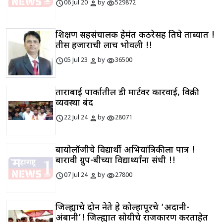
schedule
person
visibility
06 Jul 20
by
529872
शिक्षण सहसंचालक हेमंत कठरेसह तिघे ताब्यात !
तीस हजाराची लाच भोवली !!
schedule
person
visibility
05 Jul 23
by
36500
ताराबाई पार्कातील डी मार्टवर कारवाई, विक्री
व्यवस्था बंद
schedule
person
visibility
22 Jul 24
by
28071
बायोलॉजीचे विद्यार्थी अभियांत्रिकीला पात्र !
बारावी ग्रुप-बीच्या विद्यार्थ्यांना संधी !!
schedule
person
visibility
07 Jul 24
by
27800
जिल्ह्याचे दोन नेते हे कोल्हापूरचे ‘अदानी-
अंबानी’! जिल्ह्यात सोयीचे राजकारण करताहेत