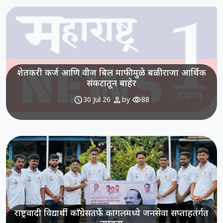
शेतकरी कर्ज आणि वीज बिल माफीमुळे बळीराजा आर्थिक
संकटातून बाहेर
schedule
person
visibility
30 Jul 26
by
88
राष्ट्रवादी विद्यार्थी काँग्रेसतर्फे कागलमध्ये जनसेवा सप्ताहतंर्गत