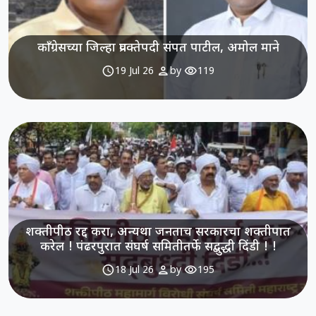
काँग्रेसच्या जिल्हा प्रवक्तेपदी संपत पाटील, अमोल माने
schedule
person
visibility
19 Jul 26
by
119
शक्तीपीठ रद्द करा, अन्यथा जनताच सरकारचा शक्तीपात
करेल ! पंढरपुरात संघर्ष समितीतर्फे सद्बुद्धी दिंडी ! !
schedule
person
visibility
18 Jul 26
by
195