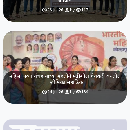
उपक्रम
schedule
person
visibility
26 Jul 26
by
117
महिला नव्या तंत्रज्ञानाच्या मदतीने प्रगतीशील शेतकरी बनतील
- शौमिका महाडिक
schedule
person
visibility
24 Jul 26
by
134