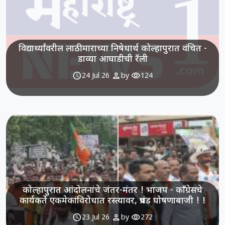
विद्यार्थ्यांवरील लाठीमाराच्या निषेधार्थ कोल्हापुरात वंचित -
डाव्या आघाडीची रॅली
schedule
person
visibility
24 Jul 26
by
124
कोल्हापुरात आंदोलनांचे जंतर-मंतर ! भाजप - काँग्रेसचे
कार्यकर्ते एकमेकांविरोधात रस्त्यावर, प्रचंड घोषणाबाजी ! !
schedule
person
visibility
23 Jul 26
by
272