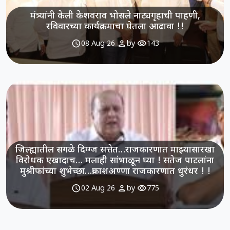
मंत्र्यांनी केली केशवराव भोसले नाट्यगृहाची पाहणी,
रविवारच्या कार्यक्रमाचा घेतला आढावा !!
schedule
person
visibility
08 Aug 26
by
143
जिल्ह्यातील सगळे दिग्ग्ज सत्तेत…राजकारणात माझ्यासारखा
विरोधक एखादाच… मलाही सांभाळून घ्या ! सतेज पाटलांना
मुश्रीफांच्या शुभेच्छा…प्रकाशअण्णा राजकारणात धुरंधर ! !
schedule
person
visibility
02 Aug 26
by
775