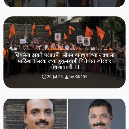
शिवसेना ठाकरे पक्षातर्फे सोनम वांगचुकांच्या लढ्याला
पाठिंबा ! सरकारच्या हुकूमशाही विरोधात जोरदार
घोषणाबाजी ! !
schedule
person
visibility
20 Jul 26
by
159