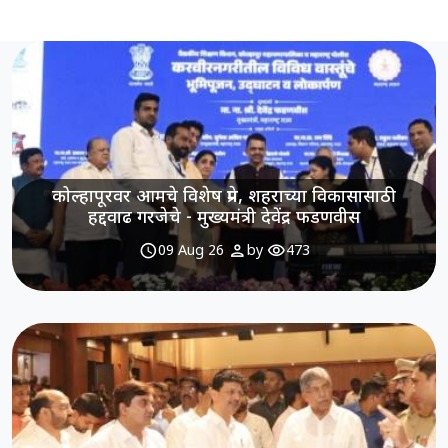
कोल्हापूरवर आमचे विशेष प्रेम, शहराच्या विकासासाठी
हद्दवाढ गरजेचे - मुख्यमंत्री देवेंद्र फडणवीस
schedule
person
visibility
09 Aug 26
by
473