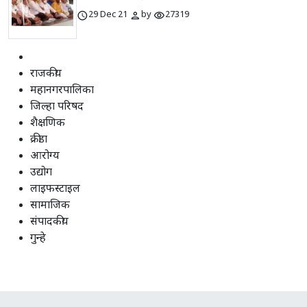
schedule
person
visibility
29 Dec 21
by
27319
राजकीय
महानगरपालिका
जिल्हा परिषद
शैक्षणिक
क्रीडा
आरोग्य
उद्योग
लाइफस्टाइल
सामाजिक
संपादकीय
गुन्हे