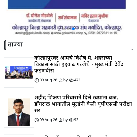
ताज्या
कोल्हापूरवर आमचे विशेष प्रेम, शहराच्या
विकासासाठी हद्दवाढ गरजेचे - मुख्यमंत्री देवेंद्र
फडणवीस
schedule
person
visibility
09 Aug 26
by
473
शहीद शिक्षण परिवाराने दिले स्वप्नांना बळ,
डोंगराळ भागातील मुलांनी केली यूपीएससी परीक्षा
सर
schedule
person
visibility
09 Aug 26
by
92