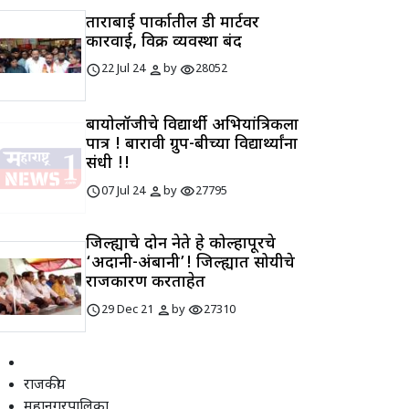
ताराबाई पार्कातील डी मार्टवर
कारवाई, विक्री व्यवस्था बंद
schedule
person
visibility
22 Jul 24
by
28052
बायोलॉजीचे विद्यार्थी अभियांत्रिकीला
पात्र ! बारावी ग्रुप-बीच्या विद्यार्थ्यांना
संधी !!
schedule
person
visibility
07 Jul 24
by
27795
जिल्ह्याचे दोन नेते हे कोल्हापूरचे
‘अदानी-अंबानी’! जिल्ह्यात सोयीचे
राजकारण करताहेत
schedule
person
visibility
29 Dec 21
by
27310
राजकीय
महानगरपालिका