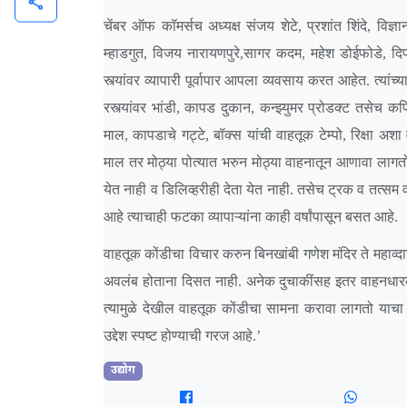
share
चेंबर ऑफ कॉमर्सच अध्यक्ष संजय शेटे, प्रशांत शिंदे, विज्ञान
म्हाडगुत, विजय नारायणपुरे,सागर कदम, महेश डोईफोडे, दिपक 
स्त्यांवर व्यापारी पूर्वापार आपला व्यवसाय करत आहेत. त्यांच
रस्त्यांवर भांडी, कापड दुकान, कन्झ्युमर प्रोडक्ट तसेच कपि
माल, कापडाचे गट्टे, बॉक्स यांची वाहतूक टेम्पो, रिक्षा अशा
माल तर मोठ्या पोत्यात भरुन मोठ्या वाहनातून आणावा लागतो. 
येत नाही व डिलिव्हरीही देता येत नाही. तसेच ट्रक व तत्सम
आहे त्याचाही फटका व्यापाऱ्यांना काही वर्षांपासून बसत आहे.
वाहतूक कोंडीचा विचार करुन बिनखांबी गणेश मंदिर ते महाव्दार रो
अवलंब होताना दिसत नाही. अनेक दुचाकींसह इतर वाहनधारक
त्यामुळे देखील वाहतूक कोंडीचा सामना करावा लागतो याचा व
उद्देश स्पष्ट होण्याची गरज आहे.’
उद्योग