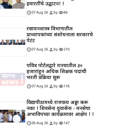
इमारतींचे उद्घाटन! !
schedule
person
visibility
07 Aug 26
by
86
रसायनशास्त्र विभागातील
प्राध्यापकांच्या संशोधनाला सरकारचे
पेटंट
schedule
person
visibility
07 Aug 26
by
210
पवित्र पोर्टलद्वारे राज्यातील ३०
हजारांहून अधिक शिक्षक पदांची
भरती प्रक्रिया सुरू
schedule
person
visibility
07 Aug 26
by
118
विद्यापीठामध्ये राजकीय अड्डा करू
नका ! शिवसेना युवासेना - मनसेचा
अभाविपच्या कार्यक्रमावर आक्षेप ! !
schedule
person
visibility
06 Aug 26
by
147