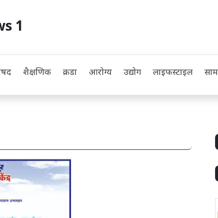
ws 1
िषद
शैक्षणिक
क्रीडा
आरोग्य
उद्योग
लाइफस्टाइल
सा