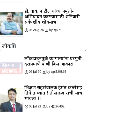
डी. वाय. पाटील यांच्या स्मृतींना
अभिवादन करण्यासाठी शनिवारी
सर्वपक्षीय शोकसभा
schedule
person
visibility
06 Aug 26
by
71
लोकप्रिय
लॉकडाउनमुळे व्यापाऱ्यांना घरगुती
दराप्रमाणे पाणी बिल आकारा
schedule
person
visibility
06 Jul 20
by
529869
शिक्षण सहसंचालक हेमंत कठरेसह
तिघे ताब्यात ! तीस हजाराची लाच
भोवली !!
schedule
person
visibility
05 Jul 23
by
36492