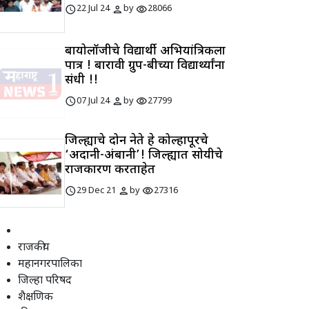
schedule
person
visibility
22 Jul 24
by
28066
बायोलॉजीचे विद्यार्थी अभियांत्रिकीला
पात्र ! बारावी ग्रुप-बीच्या विद्यार्थ्यांना
संधी !!
schedule
person
visibility
07 Jul 24
by
27799
जिल्ह्याचे दोन नेते हे कोल्हापूरचे
‘अदानी-अंबानी’! जिल्ह्यात सोयीचे
राजकारण करताहेत
schedule
person
visibility
29 Dec 21
by
27316
राजकीय
महानगरपालिका
जिल्हा परिषद
शैक्षणिक