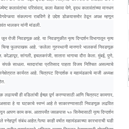
ील ज्येष्ट कलावंतांचा परिसंवाद, कला मेळावा घेणे, वृदध कलावंतांच्या मानधन
ेग्ळया संकल्पना राबविणे हे उद्देश डोळयासमोर ठेवून अपक्ष म्हणून
शवंत भालकर यांनी मांडली.
 रोजी निवडणूक आहे. या निवडणुकीत नृत्य दिग्दर्शन विभागातून नृत्य
ंचे चिन्ह फुलपाखरू आहे. ‘कलेला गुरुस्थानी मानणारे भालकर्स निवडणूक
. कोल्हापूर, सांगली, इचलकरंजी, सातारा भागाचा दौरा केला. मुंबई, पुणे,
 संपर्क साधला. मतदारांचा प्रतिसाद पाहता विजय निश्चित असल्याचे
क्षेत्रात कार्यरत आहे. चित्रपट दिग्दर्शक व महामंडळाचे माजी अध्यक्ष
ेत.
क लढायची ही वडिलांची ईच्छा पूर्ण करण्यासाठी आणि चित्रपट कामगार,
 असावा हे या घटकाचे स्वप्नं आहे ते साकारण्यासाठी निवडणूक लढवित
ून आपण काम करू. आतापर्यंत जवळपास ५० सिनेमासाठी नृत्य दिग्दर्शन
 स्नेहपूर्ण संबंध आहेत.गेल्या काही वर्षात महामंडळाच्या कारभाराची घडी