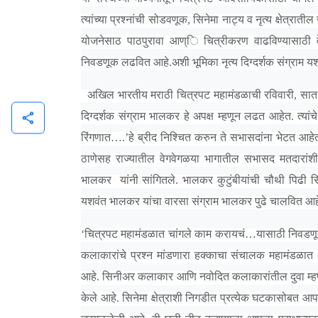
त्यांच्या प्रश्नांची सोडवणूक, सिनेमा नाट्य व नृत्य क्षेत्रात
योजनेसाठ पाठपुरावा आण्ि चित्रीकरण वाढविण्यासाठी वेगव
निवडणूक लढवित आहे.अशी भूमिका नृत्य दिग्दर्शक संग्राम य
अखिल भारतीय मराठी चित्रपट महामंडळाची रविवारी, सात जून
दिग्दर्शक संग्राम भालकर हे अपक्ष म्हणून लढत आहेत. त्या
share
रिंगणात
…
.’हे ब्रीद निश्चित करुन ते सभासदांना भेटत आहेत
ठाणेसह राज्यातील वेगवेगळया भागातील सभासद मतदारांशी
भालकर यांनी सांगितले. भालकर कुटुंबीयांची चौथी पिढी सिने
यशवंत भालकर यांचा वारसा संग्राम भालकर पुढे चालवित आह
‘चित्रपट महामंडळात चांगले काम करायचं
…
यासाठी निवडणू
कलाकारांचे प्रश्न मांडणारा हक्काचा संचालक महामंडळात
आहे. सिनीअर कलाकार आणि नवोदित कलाकारांतील दुवा म्हण
केले आहे. सिनेमा क्षेत्राशी निगडीत प्रत्येक घटकासोबत आपले