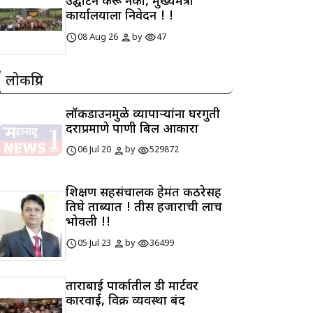
उद्घाटन करू नका, मुख्यमंत्री
कार्यालयाला निवेदन ! !
schedule
person
visibility
08 Aug 26
by
47
लोकप्रिय
लॉकडाउनमुळे व्यापाऱ्यांना घरगुती
दराप्रमाणे पाणी बिल आकारा
schedule
person
visibility
06 Jul 20
by
529872
शिक्षण सहसंचालक हेमंत कठरेसह
तिघे ताब्यात ! तीस हजाराची लाच
भोवली !!
schedule
person
visibility
05 Jul 23
by
36499
ताराबाई पार्कातील डी मार्टवर
कारवाई, विक्री व्यवस्था बंद