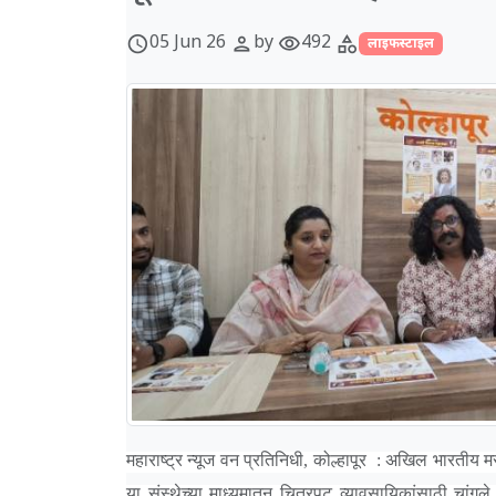
05 Jun 26
by
492
schedule
person
visibility
category
लाइफस्टाइल
महाराष्ट्र न्यूज वन प्रतिनिधी, कोल्हापूर : अखिल भारतीय म
या संस्थेच्या माध्यमातून चित्रपट व्यावसायिकांसाठी चां