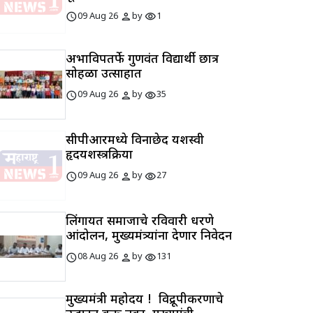
schedule
person
visibility
09 Aug 26
by
1
अभाविपतर्फे गुणवंत विद्यार्थी छात्र
सोहळा उत्साहात
schedule
person
visibility
09 Aug 26
by
35
सीपीआरमध्ये विनाछेद यशस्वी
हृदयशस्त्रक्रिया
schedule
person
visibility
09 Aug 26
by
27
लिंगायत समाजाचे रविवारी धरणे
आंदोलन, मुख्यमंत्र्यांना देणार निवेदन
schedule
person
visibility
08 Aug 26
by
131
मुख्यमंत्री महोदय ! विद्रूपीकरणाचे