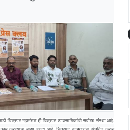
राठी चित्रपट महामंडळ ही चित्रपट व्यावसायिकांची सर्वोच्च संस्था आहे.
गले काम करण्याचा माझा इरादा आहे. चित्रपट कामगारांना संघटित करुन