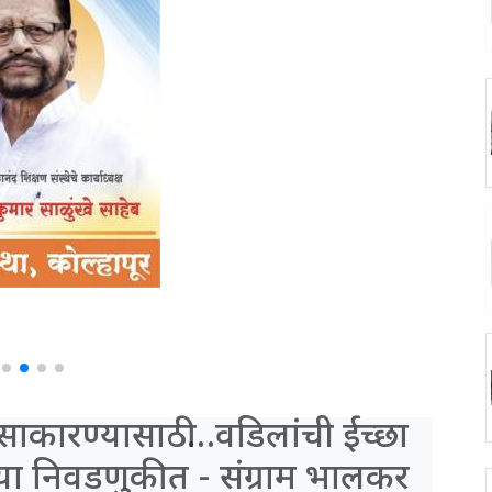
ं साकारण्यासाठी…वडिलांची ईच्छा
च्या निवडणुकीत - संग्राम भालकर