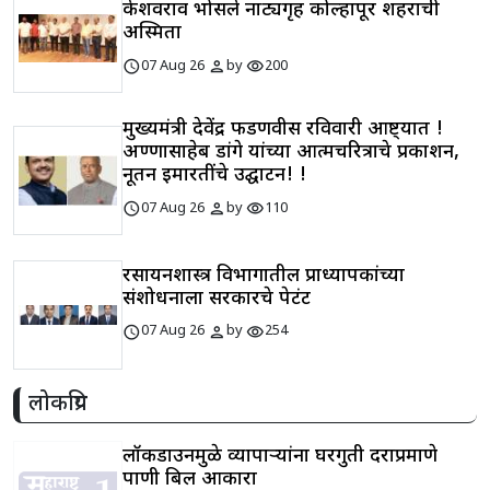
केशवराव भोसले नाट्यगृह कोल्हापूर शहराची
अस्मिता
schedule
person
visibility
07 Aug 26
by
200
मुख्यमंत्री देवेंद्र फडणवीस रविवारी आष्ट्यात !
अण्णासाहेब डांगे यांच्या आत्मचरित्राचे प्रकाशन,
नूतन इमारतींचे उद्घाटन! !
schedule
person
visibility
07 Aug 26
by
110
रसायनशास्त्र विभागातील प्राध्यापकांच्या
संशोधनाला सरकारचे पेटंट
schedule
person
visibility
07 Aug 26
by
254
लोकप्रिय
लॉकडाउनमुळे व्यापाऱ्यांना घरगुती दराप्रमाणे
पाणी बिल आकारा