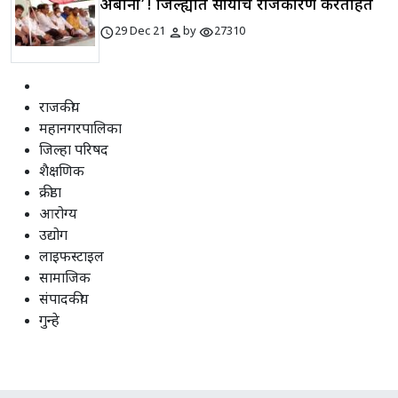
अंबानी’! जिल्ह्यात सोयीचे राजकारण करताहेत
schedule
person
visibility
29 Dec 21
by
27310
राजकीय
महानगरपालिका
जिल्हा परिषद
शैक्षणिक
क्रीडा
आरोग्य
उद्योग
लाइफस्टाइल
सामाजिक
संपादकीय
गुन्हे