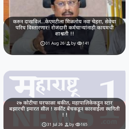
करुन दाखविलं…केएमटीला मिळतोय नवा चेहरा, सेवेचा
परिघ विस्तारणार! रोजंदारी कर्मचाऱ्यांनाही कायमची
शाश्वती !!
schedule
person
visibility
01 Aug 26
by
141
२७ कोटीचा घरफाळा थकीत, महापालिकेकडून स्टार
बझारची इमारत सील ! सर्कीट बेंचकडून कारवाईला स्थगिती
! !
schedule
person
visibility
31 Jul 26
by
165