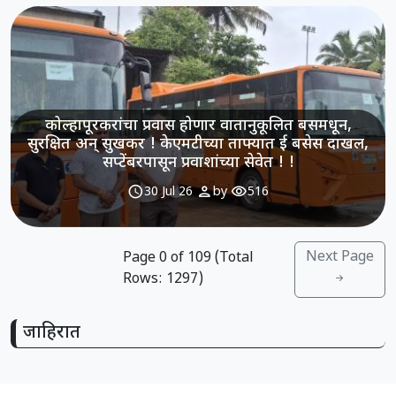
कोल्हापूरकरांचा प्रवास होणार वातानुकूलित बसमधून,
सुरक्षित अन् सुखकर ! केएमटीच्या ताफ्यात ई बसेस दाखल,
सप्टेंबरपासून प्रवाशांच्या सेवेत ! !
schedule
person
visibility
30 Jul 26
by
516
Next Page
Page
0
of
109
(Total
Rows:
1297
)
जाहिरात