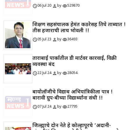
schedule
person
visibility
06 Jul 20
by
529870
शिक्षण सहसंचालक हेमंत कठरेसह तिघे ताब्यात !
तीस हजाराची लाच भोवली !!
schedule
person
visibility
05 Jul 23
by
36493
ताराबाई पार्कातील डी मार्टवर कारवाई, विक्री
व्यवस्था बंद
schedule
person
visibility
22 Jul 24
by
28054
बायोलॉजीचे विद्यार्थी अभियांत्रिकीला पात्र !
बारावी ग्रुप-बीच्या विद्यार्थ्यांना संधी !!
schedule
person
visibility
07 Jul 24
by
27795
जिल्ह्याचे दोन नेते हे कोल्हापूरचे ‘अदानी-