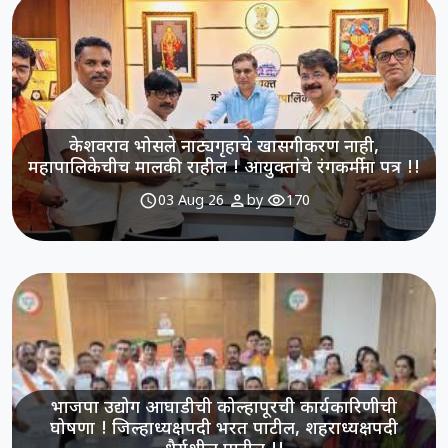
केशवराव भोसले नाट्यगृहाचे खासगीकरण नाही,
महापालिकेचीच मालकी राहील ! आयुक्तांचे रंगकर्मीना पत्र !!
schedule
person
visibility
03 Aug 26
by
170
भाजपा उद्योग आघाडीची कोल्हापूरची कार्यकारिणीची
घोषणा ! जिल्हाध्यक्षपदी भरत पाटील, शहराध्यक्षपदी