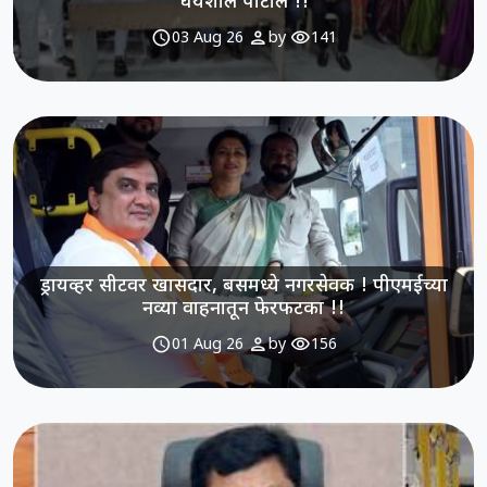
धैर्यशील पाटील !!
schedule
person
visibility
03 Aug 26
by
141
ड्रायव्हर सीटवर खासदार, बसमध्ये नगरसेवक ! पीएमईच्या
नव्या वाहनातून फेरफटका !!
schedule
person
visibility
01 Aug 26
by
156