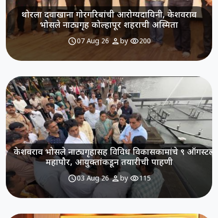
थोरला दवाखाना गोरगरिबांची आरोग्यदायिनी, केशवराव
भोसले नाट्यगृह कोल्हापूर शहराची अस्मिता
schedule
person
visibility
07 Aug 26
by
200
केशवराव भोसले नाट्यगृहासह विविध विकासकामांचे ९ ऑगस्टला 
महापौर, आयुक्तांकडून तयारीची पाहणी
schedule
person
visibility
03 Aug 26
by
115