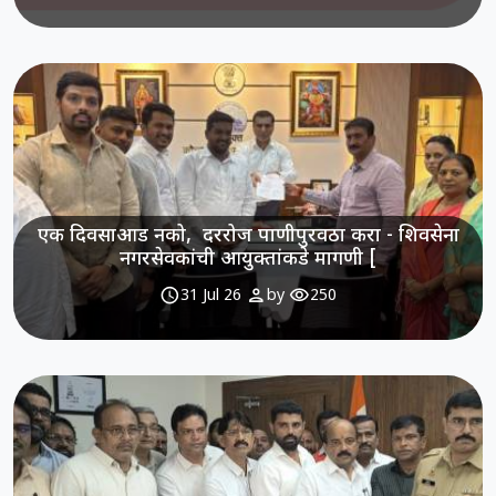
एक दिवसाआड नको, दररोज पाणीपुरवठा करा - शिवसेना
नगरसेवकांची आयुक्तांकडे मागणी [
schedule
person
visibility
31 Jul 26
by
250