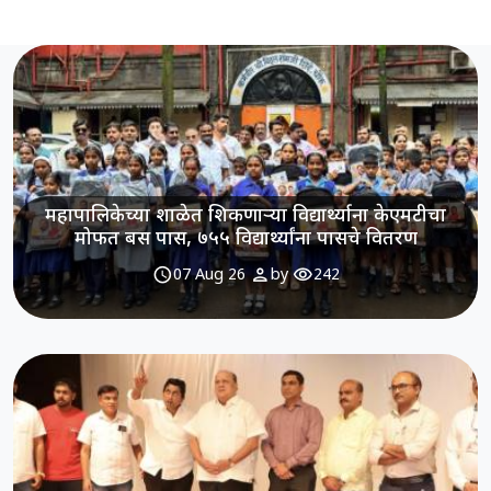
महापालिकेच्या शाळेत शिकणाऱ्या विद्यार्थ्याना केएमटीचा
मोफत बस पास, ७५५ विद्यार्थ्यांना पासचे वितरण
schedule
person
visibility
07 Aug 26
by
242