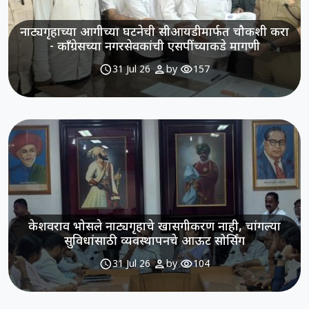
नाट्यगृहाच्या आगीच्या घटनेची सीआयडीमार्फत चौकशी करा
- काँग्रेसच्या नगरसेवकांची एसपींच्याकडे मागणी
schedule
person
visibility
31 Jul 26
by
157
केशवराव भोसले नाट्यगृहाचे खासगीकरण नाही, चांगल्या
सुविधांसाठी व्यवस्थापनचे आऊट सोर्सिंग
schedule
person
visibility
31 Jul 26
by
104