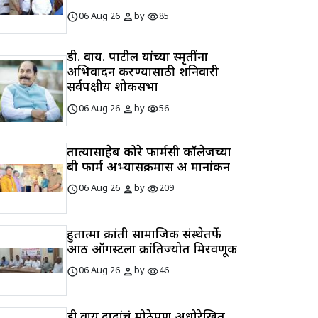
schedule
person
visibility
06 Aug 26
by
85
डी. वाय. पाटील यांच्या स्मृतींना
अभिवादन करण्यासाठी शनिवारी
सर्वपक्षीय शोकसभा
schedule
person
visibility
06 Aug 26
by
56
तात्यासाहेब कोरे फार्मसी कॉलेजच्या
बी फार्म अभ्यासक्रमास अ मानांकन
schedule
person
visibility
06 Aug 26
by
209
हुतात्मा क्रांती सामाजिक संस्थेतर्फे
आठ ऑगस्टला क्रांतिज्योत मिरवणूक
schedule
person
visibility
06 Aug 26
by
46
डी.वाय.दादांचं मोठेपण अधोरेखित