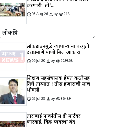
करणारी 'ती'...
schedule
person
visibility
05 Aug 26
by
218
लोकप्रिय
लॉकडाउनमुळे व्यापाऱ्यांना घरगुती
दराप्रमाणे पाणी बिल आकारा
schedule
person
visibility
06 Jul 20
by
529868
शिक्षण सहसंचालक हेमंत कठरेसह
तिघे ताब्यात ! तीस हजाराची लाच
भोवली !!
schedule
person
visibility
05 Jul 23
by
36489
ताराबाई पार्कातील डी मार्टवर
कारवाई, विक्री व्यवस्था बंद