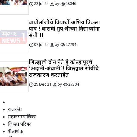
schedule
person
visibility
22 Jul 24
by
28046
बायोलॉजीचे विद्यार्थी अभियांत्रिकीला
पात्र ! बारावी ग्रुप-बीच्या विद्यार्थ्यांना
संधी !!
schedule
person
visibility
07 Jul 24
by
27794
जिल्ह्याचे दोन नेते हे कोल्हापूरचे
‘अदानी-अंबानी’! जिल्ह्यात सोयीचे
राजकारण करताहेत
schedule
person
visibility
29 Dec 21
by
27304
राजकीय
महानगरपालिका
जिल्हा परिषद
शैक्षणिक