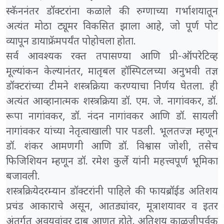
स्कॅननंतर डॉक्टरांना कळाले की रुग्णाच्या गर्भाशयातून
अत्यंत मोठा ट्यूमर विकसित झाला आहे, जो पूर्ण पोट
व्यापून डायाफ्रॅमपर्यंत पोहोचला होता.
सर्व आवश्यक रक्त तपासण्या आणि प्री-ऑपरेटिव्ह
मूल्यांकन केल्यानंतर, मातृबल हॉस्पिटलच्या अनुभवी तज्ञ
डॉक्टरांच्या टीमने शस्त्रक्रिया करण्याचा निर्णय घेतला. ही
अत्यंत आव्हानात्मक शस्त्रक्रिया डॉ. एम. जे. नागांवकर, डॉ.
रूपा नागांवकर, डॉ. नंदन नागांवकर आणि डॉ. सायली
नागांवकर यांच्या नेतृत्वाखाली पार पडली. भूलतज्ज्ञ म्हणून
डॉ. शंकर आमणगी आणि डॉ. विश्वास जोशी, तसेच
फिजिशियन म्हणून डॉ. रमेश कुर्ले यांनी महत्त्वपूर्ण भूमिका
बजावली.
शस्त्रक्रियेदरम्यान डॉक्टरांनी पाहिले की फायब्रॉईड अतिशय
प्रचंड आकाराचे असून, आतड्यांवर, मूत्राशयावर व इतर
अंतर्गत अवयवांवर दाब आणत होते. अतिशय काळजीपूर्वक