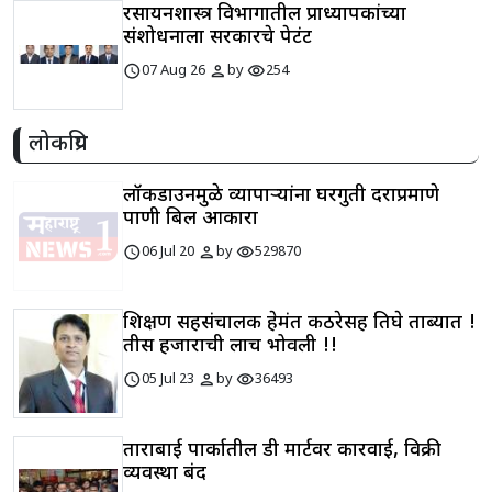
रसायनशास्त्र विभागातील प्राध्यापकांच्या
संशोधनाला सरकारचे पेटंट
schedule
person
visibility
07 Aug 26
by
254
लोकप्रिय
लॉकडाउनमुळे व्यापाऱ्यांना घरगुती दराप्रमाणे
पाणी बिल आकारा
schedule
person
visibility
06 Jul 20
by
529870
शिक्षण सहसंचालक हेमंत कठरेसह तिघे ताब्यात !
तीस हजाराची लाच भोवली !!
schedule
person
visibility
05 Jul 23
by
36493
ताराबाई पार्कातील डी मार्टवर कारवाई, विक्री
व्यवस्था बंद