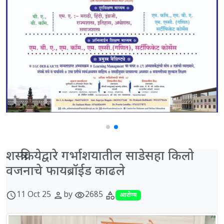
शस्त्रक्रियेद्वारे गर्भाशयातील साडेसहा किलो
वजनाचे फायब्रॉईड काढले
11 Oct 25
by
2685
schedule
person
visibility
category
आरोग्य