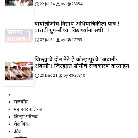
schedule
person
visibility
22 Jul 24
by
28054
बायोलॉजीचे विद्यार्थी अभियांत्रिकीला पात्र !
बारावी ग्रुप-बीच्या विद्यार्थ्यांना संधी !!
schedule
person
visibility
07 Jul 24
by
27795
जिल्ह्याचे दोन नेते हे कोल्हापूरचे ‘अदानी-
अंबानी’! जिल्ह्यात सोयीचे राजकारण करताहेत
schedule
person
visibility
29 Dec 21
by
27310
राजकीय
महानगरपालिका
जिल्हा परिषद
शैक्षणिक
क्रीडा