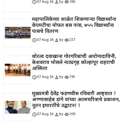
schedule
person
visibility
07 Aug 26
by
106
महापालिकेच्या शाळेत शिकणाऱ्या विद्यार्थ्याना
केएमटीचा मोफत बस पास, ७५५ विद्यार्थ्यांना
पासचे वितरण
schedule
person
visibility
07 Aug 26
by
237
थोरला दवाखाना गोरगरिबांची आरोग्यदायिनी,
केशवराव भोसले नाट्यगृह कोल्हापूर शहराची
अस्मिता
schedule
person
visibility
07 Aug 26
by
195
मुख्यमंत्री देवेंद्र फडणवीस रविवारी आष्ट्यात !
अण्णासाहेब डांगे यांच्या आत्मचरित्राचे प्रकाशन,
नूतन इमारतींचे उद्घाटन! !
schedule
person
visibility
07 Aug 26
by
109