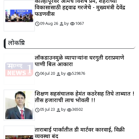
कोल्हापूरवर आमचे विशेष प्रेम, शहराच्या
विकासासाठी हद्दवाढ गरजेचे - मुख्यमंत्री देवेंद्र
फडणवीस
schedule
person
visibility
09 Aug 26
by
1067
लोकप्रिय
लॉकडाउनमुळे व्यापाऱ्यांना घरगुती दराप्रमाणे
पाणी बिल आकारा
schedule
person
visibility
06 Jul 20
by
529876
शिक्षण सहसंचालक हेमंत कठरेसह तिघे ताब्यात !
तीस हजाराची लाच भोवली !!
schedule
person
visibility
05 Jul 23
by
36502
ताराबाई पार्कातील डी मार्टवर कारवाई, विक्री
व्यवस्था बंद