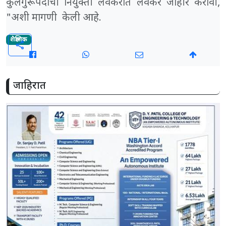
कुलगुरूपदाची नियुक्ती लवकरात लवकर जाहीर करावी,
"अशी मागणी केली आहे.
शैक्षणिक
share
जाहिरात