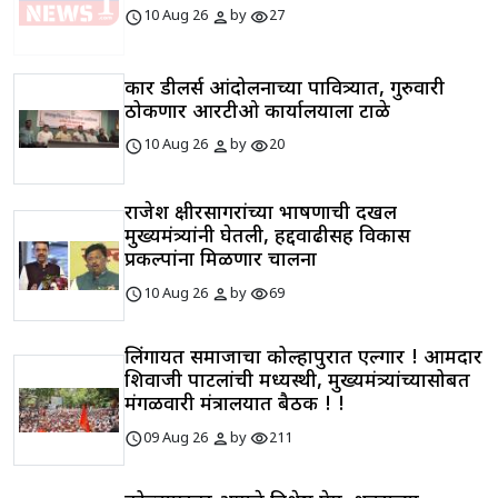
schedule
person
visibility
10 Aug 26
by
27
कार डीलर्स आंदोलनाच्या पावित्र्यात, गुरुवारी
ठोकणार आरटीओ कार्यालयाला टाळे
schedule
person
visibility
10 Aug 26
by
20
राजेश क्षीरसागरांच्या भाषणाची दखल
मुख्यमंत्र्यांनी घेतली, हद्दवाढीसह विकास
प्रकल्पांना मिळणार चालना
schedule
person
visibility
10 Aug 26
by
69
लिंगायत समाजाचा कोल्हापुरात एल्गार ! आमदार
शिवाजी पाटलांची मध्यस्थी, मुख्यमंत्र्यांच्यासोबत
मंगळवारी मंत्रालयात बैठक ! !
schedule
person
visibility
09 Aug 26
by
211