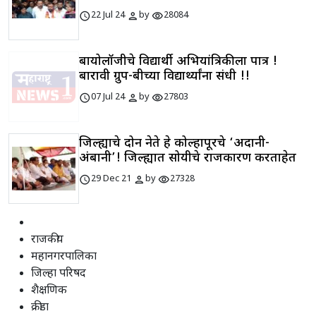
schedule
person
visibility
22 Jul 24
by
28084
बायोलॉजीचे विद्यार्थी अभियांत्रिकीला पात्र !
बारावी ग्रुप-बीच्या विद्यार्थ्यांना संधी !!
schedule
person
visibility
07 Jul 24
by
27803
जिल्ह्याचे दोन नेते हे कोल्हापूरचे ‘अदानी-
अंबानी’! जिल्ह्यात सोयीचे राजकारण करताहेत
schedule
person
visibility
29 Dec 21
by
27328
राजकीय
महानगरपालिका
जिल्हा परिषद
शैक्षणिक
क्रीडा