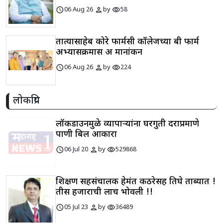
schedule
person
visibility
06 Aug 26
by
58
तात्यासाहेब कोरे फार्मसी कॉलेजच्या बी फार्म
अभ्यासक्रमास अ मानांकन
schedule
person
visibility
06 Aug 26
by
224
लोकप्रिय
लॉकडाउनमुळे व्यापाऱ्यांना घरगुती दराप्रमाणे
पाणी बिल आकारा
schedule
person
visibility
06 Jul 20
by
529868
शिक्षण सहसंचालक हेमंत कठरेसह तिघे ताब्यात !
तीस हजाराची लाच भोवली !!
schedule
person
visibility
05 Jul 23
by
36489