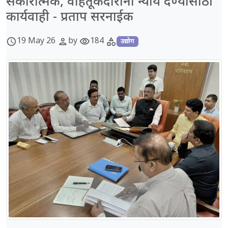
सकारात्मक, वाहतूकदारांना न्याय देण्यासाठी
कार्यवाही - प्रताप सरनाईक
19 May 26
by
184
schedule
person
visibility
category
उद्योग