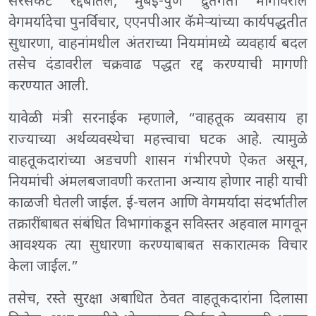
सरसकट रद्दबातल, मुंबई-पुणे द्रुतगती मार्गावरील
वेगमर्यादेचा पुनर्विचार, एएनपीआर कॅमेऱ्यांच्या कार्यपद्धतीत
सुधारणा, वाहनांमधील अंतराच्या नियमांमध्ये व्यवहार्य बदल
तसेच दंडावरील चक्रवाढ पद्धत रद्द करण्याची मागणी
करण्यात आली.
यावेळी मंत्री सरनाईक म्हणाले, “वाहतूक व्यवसाय हा
राज्याच्या अर्थव्यवस्थेचा महत्त्वाचा घटक आहे. त्यामुळे
वाहतूकदारांच्या अडचणी शासन गंभीरपणे ऐकत असून,
नियमांची अंमलबजावणी करताना अन्याय होणार नाही याची
काळजी घेतली जाईल. ई-चलन आणि वेगमर्यादा संदर्भातील
तक्रारींबाबत संबंधित विभागांकडून सविस्तर अहवाल मागवून
आवश्यक त्या सुधारणा करण्याबाबत सकारात्मक विचार
केला जाईल.”
तसेच, रस्ते सुरक्षा अबाधित ठेवत वाहतूकदारांना दिलासा