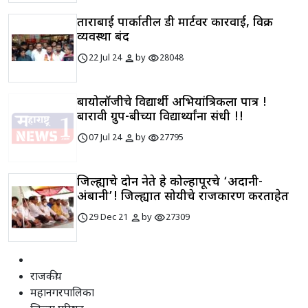
ताराबाई पार्कातील डी मार्टवर कारवाई, विक्री
व्यवस्था बंद
schedule
person
visibility
22 Jul 24
by
28048
बायोलॉजीचे विद्यार्थी अभियांत्रिकीला पात्र !
बारावी ग्रुप-बीच्या विद्यार्थ्यांना संधी !!
schedule
person
visibility
07 Jul 24
by
27795
जिल्ह्याचे दोन नेते हे कोल्हापूरचे ‘अदानी-
अंबानी’! जिल्ह्यात सोयीचे राजकारण करताहेत
schedule
person
visibility
29 Dec 21
by
27309
राजकीय
महानगरपालिका