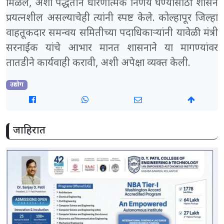
मिळेल, अशा पद्धतीने धोरणात्मक निर्णय घेण्यासाठी शासन
प्रयत्नशील असल्याचेही त्यांनी स्पष्ट केले. कोल्हापूर जिल्हा
वाहतूकदार समन्वय समितीच्या पदाधिकाऱ्यांनी यावेळी मंत्री
सरनाईक यांचे आभार मानत शासनाने या मागण्यांवर
तातडीने कार्यवाही करावी, अशी अपेक्षा व्यक्त केली.
उद्योग
जाहिरात
share