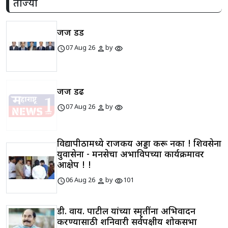
ताज्या
जज डड
schedule
person
visibility
07 Aug 26
by
जज डढ
schedule
person
visibility
07 Aug 26
by
विद्यापीठामध्ये राजकीय अड्डा करू नका ! शिवसेना
युवासेना - मनसेचा अभाविपच्या कार्यक्रमावर
आक्षेप ! !
schedule
person
visibility
06 Aug 26
by
101
डी. वाय. पाटील यांच्या स्मृतींना अभिवादन
करण्यासाठी शनिवारी सर्वपक्षीय शोकसभा