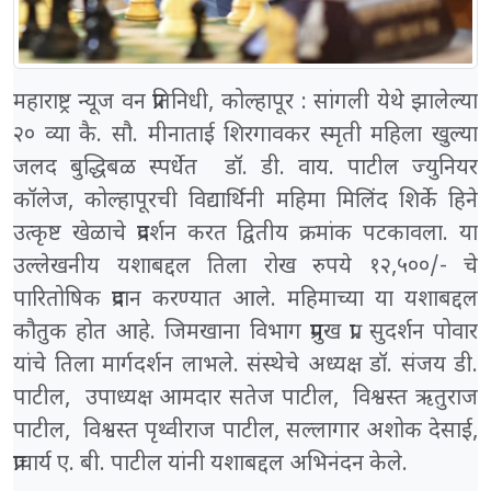
महाराष्ट्र न्यूज वन प्रतिनिधी, कोल्हापूर : सांगली येथे झालेल्या
२० व्या कै. सौ. मीनाताई शिरगावकर स्मृती महिला खुल्या
जलद बुद्धिबळ स्पर्धेत डॉ. डी. वाय. पाटील ज्युनियर
कॉलेज, कोल्हापूरची विद्यार्थिनी महिमा मिलिंद शिर्के हिने
उत्कृष्ट खेळाचे प्रदर्शन करत द्वितीय क्रमांक पटकावला. या
उल्लेखनीय यशाबद्दल तिला रोख रुपये १२,५००/- चे
पारितोषिक प्रदान करण्यात आले. महिमाच्या या यशाबद्दल
कौतुक होत आहे. जिमखाना विभाग प्रमुख प्रा. सुदर्शन पोवार
यांचे तिला मार्गदर्शन लाभले. संस्थेचे अध्यक्ष डॉ. संजय डी.
पाटील, उपाध्यक्ष आमदार सतेज पाटील, विश्वस्त ऋतुराज
पाटील, विश्वस्त पृथ्वीराज पाटील, सल्लागार अशोक देसाई,
प्राचार्य ए. बी. पाटील यांनी यशाबद्दल अभिनंदन केले.