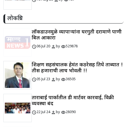
लोकप्रिय
लॉकडाउनमुळे व्यापाऱ्यांना घरगुती दराप्रमाणे पाणी
बिल आकारा
schedule
person
visibility
06 Jul 20
by
529878
शिक्षण सहसंचालक हेमंत कठरेसह तिघे ताब्यात !
तीस हजाराची लाच भोवली !!
schedule
person
visibility
05 Jul 23
by
36505
ताराबाई पार्कातील डी मार्टवर कारवाई, विक्री
व्यवस्था बंद
schedule
person
visibility
22 Jul 24
by
28090