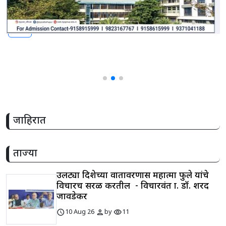
share
जाहिरात
ताज्या
उलट्या दिशेच्या वातावरणास महात्मा फुले यांचे
विचारच सरळ करतील - विचारवंत प्रा. डॉ. शरद
जावडेकर
schedule
person
visibility
10 Aug 26
by
11