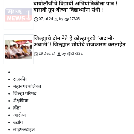
बायोलॉजीचे विद्यार्थी अभियांत्रिकीला पात्र !
बारावी ग्रुप-बीच्या विद्यार्थ्यांना संधी !!
schedule
person
visibility
07 Jul 24
by
27805
जिल्ह्याचे दोन नेते हे कोल्हापूरचे ‘अदानी-
अंबानी’! जिल्ह्यात सोयीचे राजकारण करताहेत
schedule
person
visibility
29 Dec 21
by
27332
राजकीय
महानगरपालिका
जिल्हा परिषद
शैक्षणिक
क्रीडा
आरोग्य
उद्योग
लाइफस्टाइल