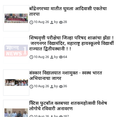
बोंद्रेनगरच्या मातीत घुमला आदिवासी एकतेचा
तारपा
schedule
person
visibility
10 Aug 26
by
28
शिष्यवृत्ती परीक्षेचा जिल्हा परिषद शाळांचा झेंडा !
जरगनगर विद्यामंदिर, महाराष्ट्र हायस्कूलचे विद्यार्थी
राज्यात द्वितीयस्थानी ! !
schedule
person
visibility
10 Aug 26
by
64
संस्कार विद्यालयात नशामुक्त - स्वस्थ भारत
अभियानाचा जागर
schedule
person
visibility
10 Aug 26
by
36
प्रॅक्टिस फुटबॉल क्लबच्या शतकमहोत्सवी विशेष
लोगोचे रविवारी अनावरण
schedule
person
visibility
10 Aug 26
by
187