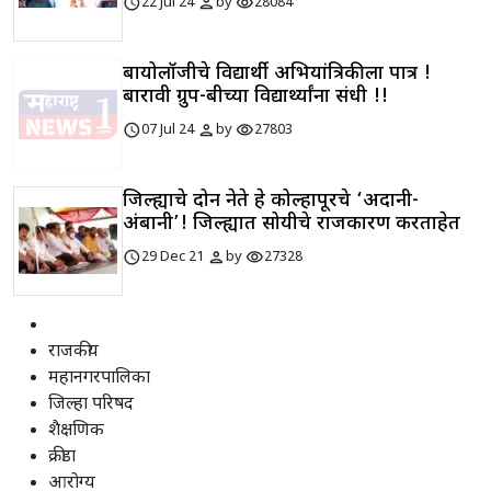
schedule
person
visibility
22 Jul 24
by
28084
बायोलॉजीचे विद्यार्थी अभियांत्रिकीला पात्र !
बारावी ग्रुप-बीच्या विद्यार्थ्यांना संधी !!
schedule
person
visibility
07 Jul 24
by
27803
जिल्ह्याचे दोन नेते हे कोल्हापूरचे ‘अदानी-
अंबानी’! जिल्ह्यात सोयीचे राजकारण करताहेत
schedule
person
visibility
29 Dec 21
by
27328
राजकीय
महानगरपालिका
जिल्हा परिषद
शैक्षणिक
क्रीडा
आरोग्य