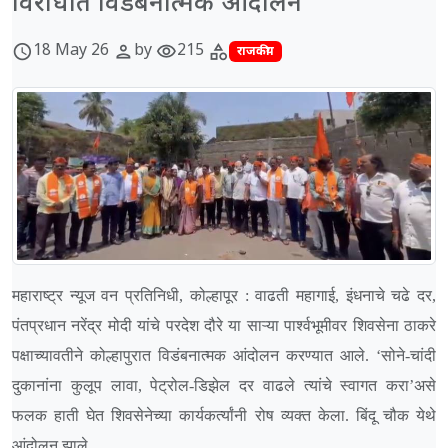
विरोधात विडंबनात्मक आंदोलन
18 May 26
by
215
schedule
person
visibility
category
राजकीय
महाराष्ट्र न्यूज वन प्रतिनिधी, कोल्हापूर
: वाढती महागाई, इंधनाचे चढे दर,
पंतप्रधान नरेंद्र मोदी यांचे परदेश दौरे या साऱ्या पार्श्वभूमीवर शिवसेना ठाकरे
पक्षाच्यावतीने कोल्हापुरात विडंबनात्मक आंदोलन करण्यात आले. ‘सोने-चांदी
दुकानांना कुलूप लावा, पेट्रोल-डिझेल दर वाढले त्यांचे स्वागत करा’असे
फलक हाती घेत शिवसेनेच्या कार्यकर्त्यांनी रोष व्यक्त केला. बिंदू चौक येथे
आंदोलन झाले.