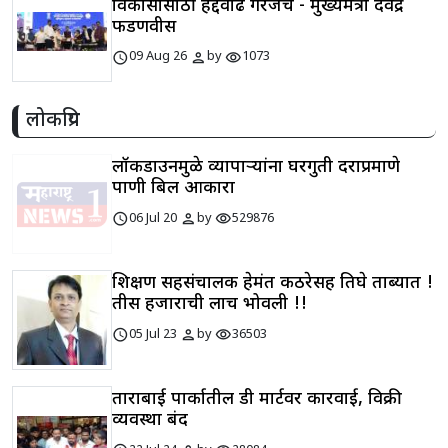
विकासासाठी हद्दवाढ गरजेचे - मुख्यमंत्री देवेंद्र
फडणवीस
schedule
person
visibility
09 Aug 26
by
1073
लोकप्रिय
लॉकडाउनमुळे व्यापाऱ्यांना घरगुती दराप्रमाणे
पाणी बिल आकारा
schedule
person
visibility
06 Jul 20
by
529876
शिक्षण सहसंचालक हेमंत कठरेसह तिघे ताब्यात !
तीस हजाराची लाच भोवली !!
schedule
person
visibility
05 Jul 23
by
36503
ताराबाई पार्कातील डी मार्टवर कारवाई, विक्री
व्यवस्था बंद