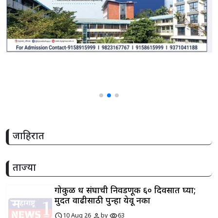
share
जाहिरात
ताज्या
गोकुळ दूध संघाची निवडणूक ६० दिवसात घ्या;
मुदत वाढीसाठी पुन्हा येवू नका
schedule
person
visibility
10 Aug 26
by
63