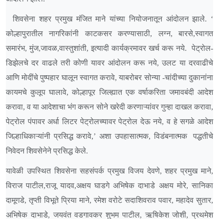
शिवसेना शहर प्रमुख मंजित माने यांच्या नियोजनातून आंदोलन झाले. ‘
कोल्हापुरातील नागरिकांनी काटकसर करण्यासाठी, लग्न, बारसे,स्वागत
समारंभ, मुंज,जावळ,वास्तुशांती, इत्यादी कार्यक्रमावर खर्च करू नये. पेट्रोल
-
डिझेलचे दर वाढले तरी कोणी यावर आंदोलन करू नये, उलट या दरवाढीचे
आणि मोदींचे पुष्पहार घालून स्वागत करावे, याबरोबर सोन्या -चांदीच्या दुकानांना
कायमचे कुलूप घालावे, कोल्हापूर जिल्ह्यात एक वर्षाकरिता जमावबंदी आदेश
करावा, व या आदेशाचा भंग करून सोने खरेदी करणाऱ्यांवर गुन्हा दाखल करावा,
पेट्रोल पंपावर अर्धा लिटर पेट्रोलच्यावर पेट्रोल देऊ नये, व हे सगळे आदेश
जिल्हाधिकाऱ्यांनी प्रसिद्ध करावे,’ अशा उपहासात्मक, विडंबनात्मक
पद्धतीचे
निवेदन शिवसेनेने प्रसिद्ध केले.
यावेळी उपस्थित शिवसेना सहसंपर्क प्रमुख विजय देवणे, शहर प्रमुख माने,
विराज पाटील,राजू यादव,अक्षय घाडगे अभिषेक दाभाडे अक्षय मोरे, सानिका
दामूगडे, तृप्ती विभूते प्रिया माने, रमेश वरोटे सदाशिवराव पवार, महादेव सुतार,
अभिषेक दाभाडे, जयवंत वडगावकर शुभम पाटील, ऋषिकेश जोशी, प्रथमेश