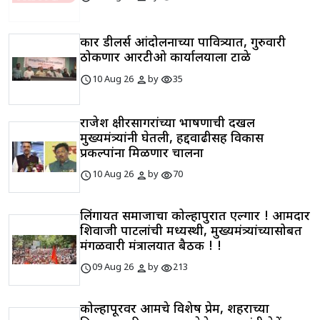
कार डीलर्स आंदोलनाच्या पावित्र्यात, गुरुवारी
ठोकणार आरटीओ कार्यालयाला टाळे
schedule
person
visibility
10 Aug 26
by
35
राजेश क्षीरसागरांच्या भाषणाची दखल
मुख्यमंत्र्यांनी घेतली, हद्दवाढीसह विकास
प्रकल्पांना मिळणार चालना
schedule
person
visibility
10 Aug 26
by
70
लिंगायत समाजाचा कोल्हापुरात एल्गार ! आमदार
शिवाजी पाटलांची मध्यस्थी, मुख्यमंत्र्यांच्यासोबत
मंगळवारी मंत्रालयात बैठक ! !
schedule
person
visibility
09 Aug 26
by
213
कोल्हापूरवर आमचे विशेष प्रेम, शहराच्या