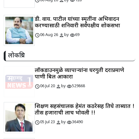
schedule
person
visibility
06 Aug 26
by
128
डी. वाय. पाटील यांच्या स्मृतींना अभिवादन
करण्यासाठी शनिवारी सर्वपक्षीय शोकसभा
schedule
person
visibility
06 Aug 26
by
69
लोकप्रिय
लॉकडाउनमुळे व्यापाऱ्यांना घरगुती दराप्रमाणे
पाणी बिल आकारा
schedule
person
visibility
06 Jul 20
by
529868
शिक्षण सहसंचालक हेमंत कठरेसह तिघे ताब्यात !
तीस हजाराची लाच भोवली !!
schedule
person
visibility
05 Jul 23
by
36490