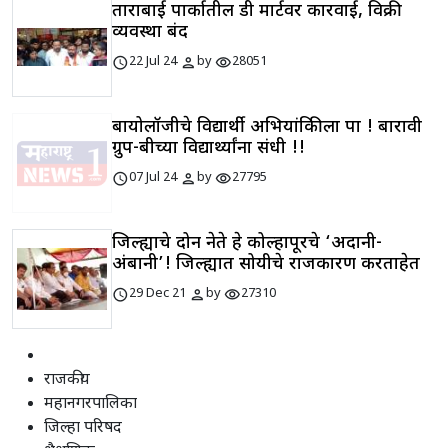
ताराबाई पार्कातील डी मार्टवर कारवाई, विक्री
व्यवस्था बंद
schedule
person
visibility
22 Jul 24
by
28051
बायोलॉजीचे विद्यार्थी अभियांत्रिकीला पात्र ! बारावी
ग्रुप-बीच्या विद्यार्थ्यांना संधी !!
schedule
person
visibility
07 Jul 24
by
27795
जिल्ह्याचे दोन नेते हे कोल्हापूरचे ‘अदानी-
अंबानी’! जिल्ह्यात सोयीचे राजकारण करताहेत
schedule
person
visibility
29 Dec 21
by
27310
राजकीय
महानगरपालिका
जिल्हा परिषद