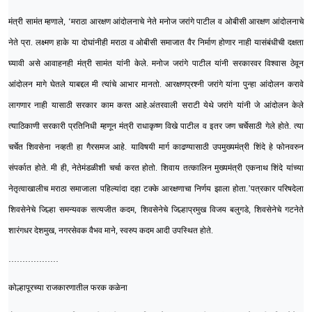
मंत्री सामंत म्हणाले, ‘मराठा आरक्षण आंदोलनाचे नेते मनोज जरांगे पाटील व ओबीसी आरक्षण आंदोलनाचे
नेते प्रा. लक्ष्मण हाके या दोघांनीही मराठा व ओबीसी समाजात वैर निर्माण होणार नाही यासंबंधीची दक्षता
घ्यावी असे आवाहनही मंत्री सामंत यांनी केले. मनोज जरांगे पाटील यांनी सरकारवर विश्वास ठेवून
आंदोलन मागे घेतले याबद्दल मी त्यांचे आभार मानतो. आरक्षणप्रश्नी जरांगे यांना पुन्हा आंदोलन करावे
लागणार नाही यासाठी सरकार काम करत आहे.अंतरवाली सराटी येथे जरांगे यांनी जे आंदोलन केले
त्याठिकाणी सरकारी प्रतिनिधी म्हणून मंत्री राधाकृष्ण विखे पाटील व इतर जण चर्चेसाठी गेले होते. त्या
चर्चेत शिवसेना नव्हती हा गैरसमज आहे. याविषयी मार्ग काढण्यासाठी उपमुख्यमंत्री शिंदे हे फोनवरुन
संपर्कात होते. मी ही, नेतेमंडळीशी चर्चा करत होतो. शिवाय तत्कालिन मुख्यमंत्री एकनाथ शिंदे यांच्या
नेतृत्वाखालीच मराठा समाजाला पहिल्यांदा दहा टक्के आरक्षणाचा निर्णय झाला होता.’
पत्रकार परिषदेला
शिवसेनेचे जिल्हा समन्यवक सत्यजीत कदम, शिवसेनेचे जिल्हाप्रमुख विजय बलुगडे, शिवसेनेचे गटनेते
शारंगधर देशमुख, नगरसेवक वैभव माने, स्वरुप कदम आदी उपस्थित होते.
………………
कोल्हापूरच्या राजकारणातील फरक कळेना