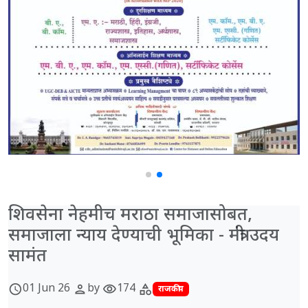
शिवसेना नेहमीच मराठा समाजासोबत,
समाजाला न्याय देण्याची भूमिका - मंत्री उदय
सामंत
01 Jun 26
by
174
schedule
person
visibility
category
राजकीय