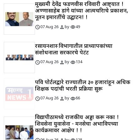
मुख्यमंत्री देवेंद्र फडणवीस रविवारी आष्ट्यात !
अण्णासाहेब डांगे यांच्या आत्मचरित्राचे प्रकाशन,
नूतन इमारतींचे उद्घाटन! !
schedule
person
visibility
07 Aug 26
by
49
रसायनशास्त्र विभागातील प्राध्यापकांच्या
संशोधनाला सरकारचे पेटंट
schedule
person
visibility
07 Aug 26
by
134
पवित्र पोर्टलद्वारे राज्यातील ३० हजारांहून अधिक
शिक्षक पदांची भरती प्रक्रिया सुरू
schedule
person
visibility
07 Aug 26
by
66
विद्यापीठामध्ये राजकीय अड्डा करू नका !
शिवसेना युवासेना - मनसेचा अभाविपच्या
कार्यक्रमावर आक्षेप ! !