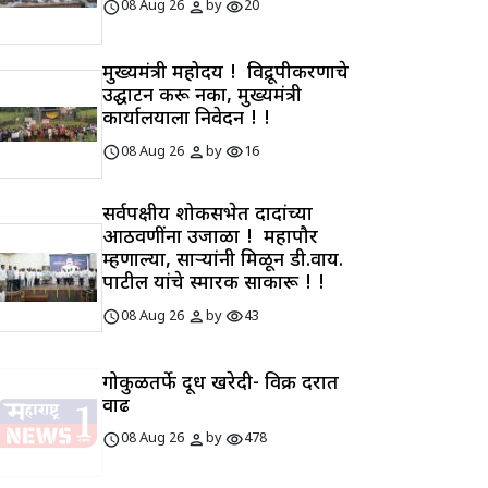
schedule
person
visibility
08 Aug 26
by
20
मुख्यमंत्री महोदय ! विद्रूपीकरणाचे
उद्घाटन करू नका, मुख्यमंत्री
कार्यालयाला निवेदन ! !
schedule
person
visibility
08 Aug 26
by
16
सर्वपक्षीय शोकसभेत दादांच्या
आठवणींना उजाळा ! महापौर
म्हणाल्या, साऱ्यांनी मिळून डी.वाय.
पाटील यांचे स्मारक साकारू ! !
schedule
person
visibility
08 Aug 26
by
43
गोकुळतर्फे दूध खरेदी- विक्री दरात
वाढ
schedule
person
visibility
08 Aug 26
by
478