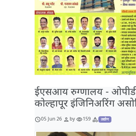
ईएसआय रुग्णालय - ओपीडीम
कोल्हापूर इंजिनिअरिंग अ
05 Jun 26
by
159
schedule
person
visibility
category
उद्योग