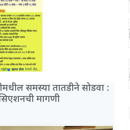
धील समस्या तातडीने सोडवा :
सोसिएशनची मागणी