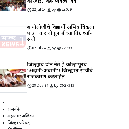
कारवाई, विक्री व्यवस्था बंद
schedule
person
visibility
22 Jul 24
by
28059
बायोलॉजीचे विद्यार्थी अभियांत्रिकीला
पात्र ! बारावी ग्रुप-बीच्या विद्यार्थ्यांना
संधी !!
schedule
person
visibility
07 Jul 24
by
27799
जिल्ह्याचे दोन नेते हे कोल्हापूरचे
‘अदानी-अंबानी’! जिल्ह्यात सोयीचे
राजकारण करताहेत
schedule
person
visibility
29 Dec 21
by
27313
राजकीय
महानगरपालिका
जिल्हा परिषद