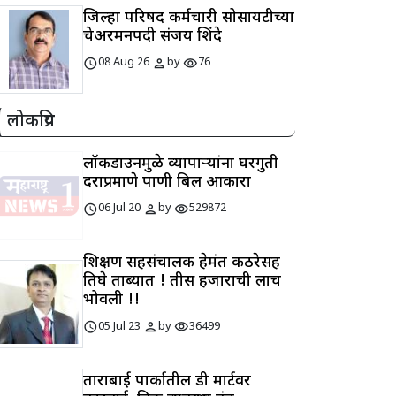
जिल्हा परिषद कर्मचारी सोसायटीच्या
चेअरमनपदी संजय शिंदे
schedule
person
visibility
08 Aug 26
by
76
लोकप्रिय
लॉकडाउनमुळे व्यापाऱ्यांना घरगुती
दराप्रमाणे पाणी बिल आकारा
schedule
person
visibility
06 Jul 20
by
529872
शिक्षण सहसंचालक हेमंत कठरेसह
तिघे ताब्यात ! तीस हजाराची लाच
भोवली !!
schedule
person
visibility
05 Jul 23
by
36499
ताराबाई पार्कातील डी मार्टवर