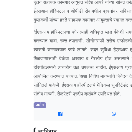
नूतन सहायक कामगार आयुक्त संदेश आयरे यांच्या सोबत कोल्
ईएसआय हॉस्पिटल व ओपीडी सेवांमधील प्रश्नांवर सविस्तर
कुलकर्णी यांच्या हस्ते सहायक कामगार आयुक्तांचे स्वागत कर
‘ईएसआय हॉस्पिटलचा कोणत्याही अधिकृत ब्लड बँकेशी समन्व
करण्यात यावा. रक्त तपासणी, सोनोग्राफी तसेच एन्डोस्कोपी
खासगी रुग्णालयात जावे लागते. सदर सुविधा ईएसआय हॉस्
मिळवण्यासाठी वेळेचा अपव्यय व गैरसोय होत असल्याने
हॉस्पीटलमध्ये त्वचारोग तज्ञ उपलब्ध नाहीत. ईएसआय प्र
आयोजित करण्यात याव्यात.’अशा विविध मागण्यांचे निवेदन दे
सांगितले.यावेळी ईएसआय हॉस्पीटलचे मेडिकल सुपरिटेंडंट ड
संतोष माळगी, सेक्रेटरी प्रदीप व्हरांबळे उपस्थित होते.
उद्योग