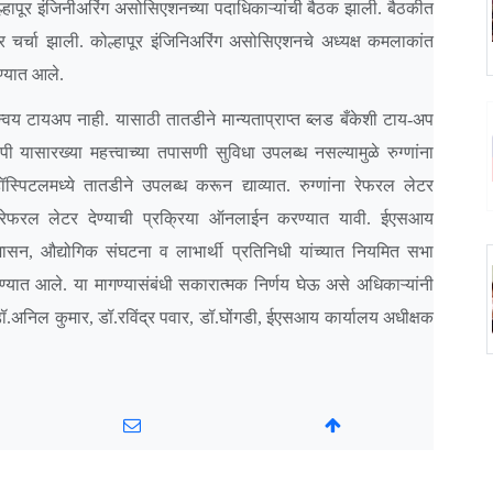
हापूर इंजिनीअरिंग असोसिएशनच्या पदाधिकाऱ्यांची बैठक झाली. बैठकीत
 चर्चा झाली. कोल्हापूर इंजिनिअरिंग असोसिएशनचे अध्यक्ष कमलाकांत
ण्यात आले.
य टायअप नाही. यासाठी तातडीने मान्यताप्राप्त ब्लड बँकेशी टाय-अप
 यासारख्या महत्त्वाच्या तपासणी सुविधा उपलब्ध नसल्यामुळे रुग्णांना
पिटलमध्ये तातडीने उपलब्ध करून द्याव्यात. रुग्णांना रेफरल लेटर
 रेफरल लेटर देण्याची प्रक्रिया ऑनलाईन करण्यात यावी. ईएसआय
शासन, औद्योगिक संघटना व लाभार्थी प्रतिनिधी यांच्यात नियमित सभा
ण्यात आले. या मागण्यासंबंधी सकारात्मक निर्णय घेऊ असे अधिकाऱ्यांनी
ॉ.अनिल कुमार, डॉ.रविंद्र पवार, डॉ.घोंगडी, ईएसआय कार्यालय अधीक्षक