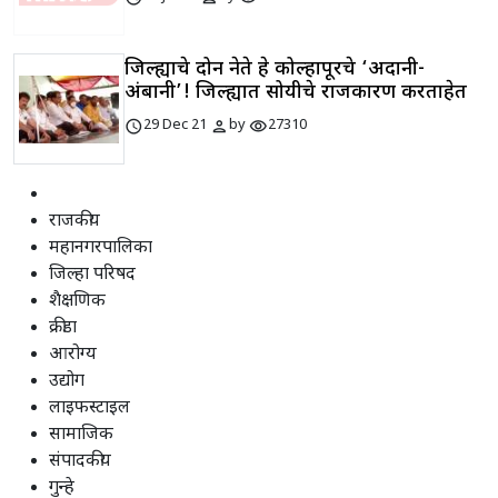
जिल्ह्याचे दोन नेते हे कोल्हापूरचे ‘अदानी-
अंबानी’! जिल्ह्यात सोयीचे राजकारण करताहेत
schedule
person
visibility
29 Dec 21
by
27310
राजकीय
महानगरपालिका
जिल्हा परिषद
शैक्षणिक
क्रीडा
आरोग्य
उद्योग
लाइफस्टाइल
सामाजिक
संपादकीय
गुन्हे