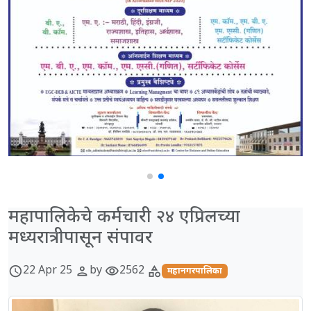
महापालिकेचे कर्मचारी २४ एप्रिलच्या
मध्यरात्रीपासून संपावर
22 Apr 25
by
2562
schedule
person
visibility
category
महानगरपालिका