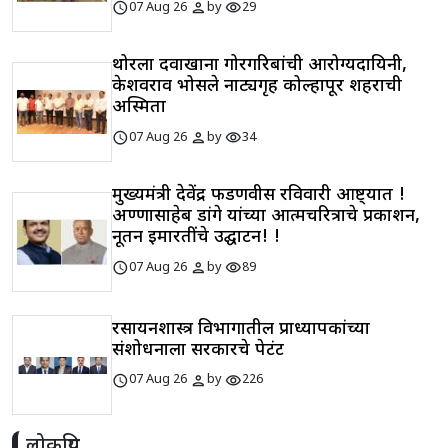
schedule
person
visibility
07 Aug 26
by
29
थोरला दवाखाना गोरगरिबांची आरोग्यदायिनी,
केशवराव भोसले नाट्यगृह कोल्हापूर शहराची
अस्मिता
schedule
person
visibility
07 Aug 26
by
34
मुख्यमंत्री देवेंद्र फडणवीस रविवारी आष्ट्यात !
अण्णासाहेब डांगे यांच्या आत्मचरित्राचे प्रकाशन,
नूतन इमारतींचे उद्घाटन! !
schedule
person
visibility
07 Aug 26
by
89
रसायनशास्त्र विभागातील प्राध्यापकांच्या
संशोधनाला सरकारचे पेटंट
schedule
person
visibility
07 Aug 26
by
226
लोकप्रिय