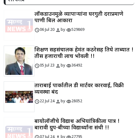
लॉकडाउनमुळे व्यापाऱ्यांना घरगुती दराप्रमाणे
पाणी बिल आकारा
schedule
person
visibility
06 Jul 20
by
529869
शिक्षण सहसंचालक हेमंत कठरेसह तिघे ताब्यात !
तीस हजाराची लाच भोवली !!
schedule
person
visibility
05 Jul 23
by
36492
ताराबाई पार्कातील डी मार्टवर कारवाई, विक्री
व्यवस्था बंद
schedule
person
visibility
22 Jul 24
by
28052
बायोलॉजीचे विद्यार्थी अभियांत्रिकीला पात्र !
बारावी ग्रुप-बीच्या विद्यार्थ्यांना संधी !!
schedule
person
visibility
07 Jul 24
by
27795