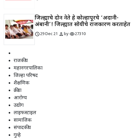
जिल्ह्याचे दोन नेते हे कोल्हापूरचे ‘अदानी-
अंबानी’! जिल्ह्यात सोयीचे राजकारण करताहेत
schedule
person
visibility
29 Dec 21
by
27310
राजकीय
महानगरपालिका
जिल्हा परिषद
शैक्षणिक
क्रीडा
आरोग्य
उद्योग
लाइफस्टाइल
सामाजिक
संपादकीय
गुन्हे