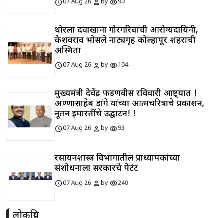
schedule
person
visibility
07 Aug 26
by
90
थोरला दवाखाना गोरगरिबांची आरोग्यदायिनी,
केशवराव भोसले नाट्यगृह कोल्हापूर शहराची
अस्मिता
schedule
person
visibility
07 Aug 26
by
104
मुख्यमंत्री देवेंद्र फडणवीस रविवारी आष्ट्यात !
अण्णासाहेब डांगे यांच्या आत्मचरित्राचे प्रकाशन,
नूतन इमारतींचे उद्घाटन! !
schedule
person
visibility
07 Aug 26
by
93
रसायनशास्त्र विभागातील प्राध्यापकांच्या
संशोधनाला सरकारचे पेटंट
schedule
person
visibility
07 Aug 26
by
240
लोकप्रिय