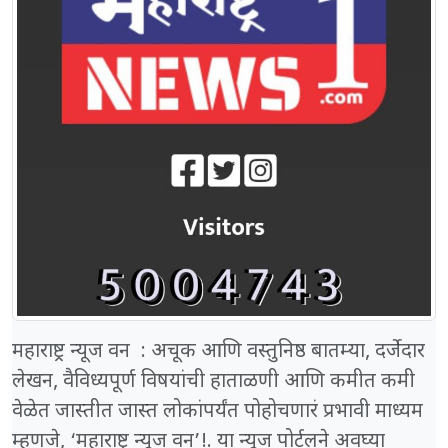
महाराष्ट्र न्यूज वन : अचूक आणि वस्तुनिष्ठ बातम्या, दर्जेदार
लेखन, वैविध्यपूर्ण विषयांची हाताळणी आणि कमीत कमी
वेळेत जास्तीत जास्त लोकांपर्यंत पोहोचणारं प्रभावी माध्यम
म्हणजे, ‘महाराष्ट्र न्यूज वन’!. या न्यूज पोर्टलने अवघ्या