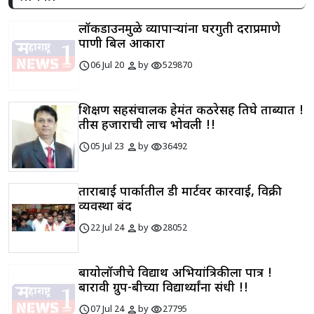
लॉकडाउनमुळे व्यापाऱ्यांना घरगुती दराप्रमाणे
पाणी बिल आकारा
schedule
person
visibility
06 Jul 20
by
529870
शिक्षण सहसंचालक हेमंत कठरेसह तिघे ताब्यात !
तीस हजाराची लाच भोवली !!
schedule
person
visibility
05 Jul 23
by
36492
ताराबाई पार्कातील डी मार्टवर कारवाई, विक्री
व्यवस्था बंद
schedule
person
visibility
22 Jul 24
by
28052
बायोलॉजीचे विद्यार्थी अभियांत्रिकीला पात्र !
बारावी ग्रुप-बीच्या विद्यार्थ्यांना संधी !!
schedule
person
visibility
07 Jul 24
by
27795