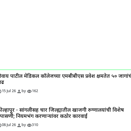
ीवाय पाटील मेडिकल कॉलेजच्या एमबीबीएस प्रवेश क्षमतेत ५० जागां
ाढ
ule
person
visibility
15 Jul 26
by
162
ोल्हापूर - सांगलीसह चार जिल्ह्यातील खाजगी रुग्णालयांची विशेष
पासणी; नियमभंग करणाऱ्यांवर कठोर कारवाई
ule
person
visibility
08 Jul 26
by
310