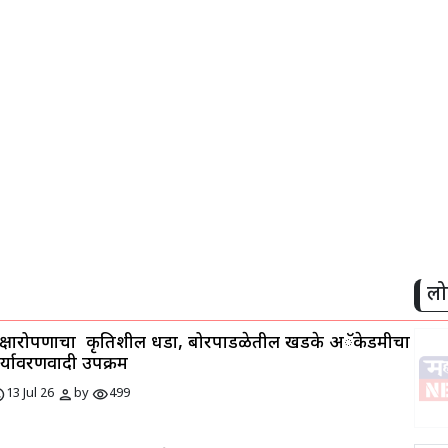
लो
ृक्षारोपणाचा कृतिशील धडा, बोरपाडळेतील खडके अॅकेडमीचा
र्यावरणवादी उपक्रम
ule
person
visibility
13 Jul 26
by
499