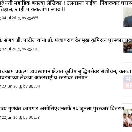
रुंधती महाडिक बनल्या लेखिका ! उलगडला नाईक -निंबाळकर घराण्
तिहास, शाही पाककलांचा स्वाद !!
ule
person
visibility
04 Jul 26
by
885
ॉ. संजय डी. पाटील यांना डॉ. पंजाबराव देशमुख कृषिरत्न पुरस्कार प्रद
ule
person
visibility
02 Jul 26
by
220
ांधकाम प्रकल्प व्यवस्थापन क्षेत्रात कृत्रिम बुद्धिमत्तेवर संशोधन, कसबा
ावड्याच्या लेकीचा आंतरराष्ट्रीय स्तरावर सन्मान
ule
person
visibility
23 Jun 26
by
334
ाज्य गुणवंत कामगार असोसिएशनतर्फे २८ जूनला पुरस्कार वितरण
ule
person
visibility
22 Jun 26
by
253