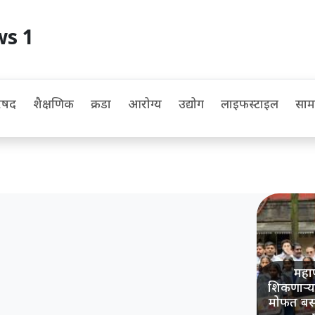
ws 1
िषद
शैक्षणिक
क्रीडा
आरोग्य
उद्योग
लाइफस्टाइल
सा
महाप
शिकणाऱ्या 
मोफत बस प