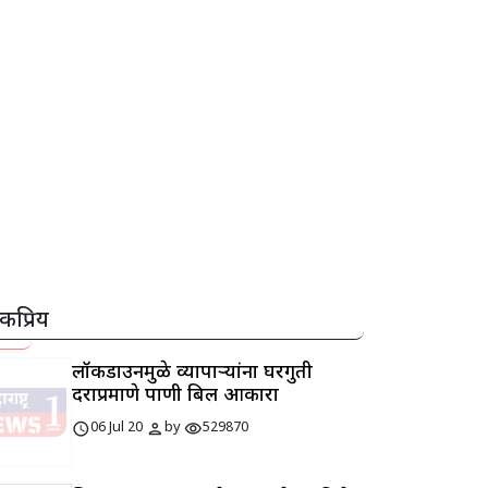
कप्रिय
लॉकडाउनमुळे व्यापाऱ्यांना घरगुती
दराप्रमाणे पाणी बिल आकारा
schedule
person
visibility
06 Jul 20
by
529870