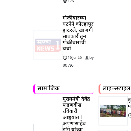
visibility
176
गोळीबारच्या
घटनेने कोल्हापूर
हादरले, खाजगी
सावकारीतून
गोळीबाराची
चर्चा
schedule
person
16 Jul 26
by
visibility
795
सामाजिक
लाइफस्टाइल
मुख्यमंत्री देवेंद्र
व
फडणवीस
प
रविवारी
sched
आष्ट्यात !
अण्णासाहेब
डांगे यांच्या