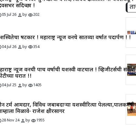
िवसभर सदिच्छा !
ता
ule
person
visibility
05 Jul 26
by
202
शस्वितेचा षटकार ! महाराष्ट्र न्यूज वनचे सातव्या वर्षात पदार्पण ! !
ule
person
visibility
04 Jul 26
by
354
हाराष्ट्र न्यूज वनची पाच वर्षाची यशस्वी वाटचाल ! व्हिजीटर्सची संख्य
ोटीच्या घरात !!
ule
person
visibility
04 Jul 25
by
1405
ीन टर्म आमदार, विविध जबाबदाऱ्या यशस्वीरित्या पेलल्या,पालकमंत्र
म्हाला मिळावे- राजेश क्षीरसागर
ule
person
visibility
28 Nov 24
by
1955