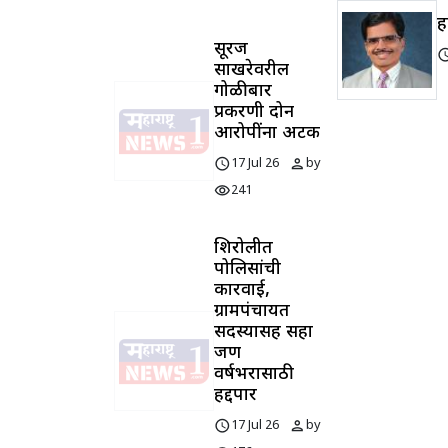
ह
सूरज
sched
साखरेवरील
गोळीबार
प्रकरणी दोन
आरोपींना अटक
schedule
person
17 Jul 26
by
visibility
241
शिरोलीत
पोलिसांची
कारवाई,
ग्रामपंचायत
सदस्यासह सहा
जण
वर्षभरासाठी
हद्दपार
schedule
person
17 Jul 26
by