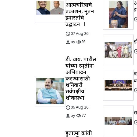
अ
आत्मचरित्राचे
इ
प्रकाशन, नूतन
इमारतींचे
sched
उद्घाटन! !
schedule
07 Aug 26
ड
person
visibility
by
93
sched
डी. वाय. पाटील
यांच्या स्मृतींना
अभिवादन
ब
करण्यासाठी
ब
शनिवारी
sched
सर्वपक्षीय
शोकसभा
schedule
06 Aug 26
र
person
visibility
by
77
sched
हुतात्मा क्रांती