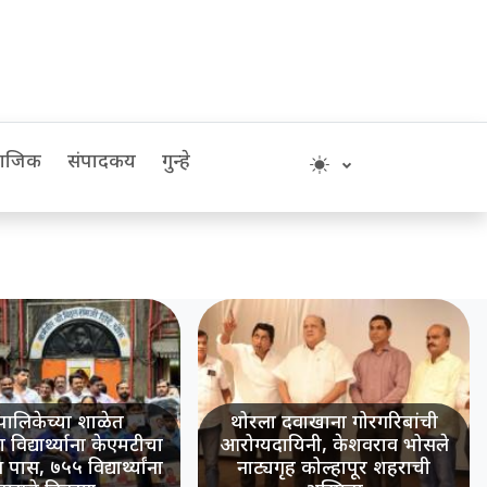
माजिक
संपादकीय
गुन्हे
ालिकेच्या शाळेत
थोरला दवाखाना गोरगरिबांची
विद्यार्थ्याना केएमटीचा
आरोग्यदायिनी, केशवराव भोसले
ास, ७५५ विद्यार्थ्यांना
नाट्यगृह कोल्हापूर शहराची