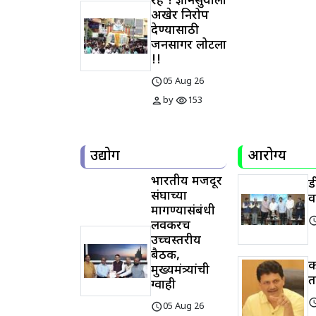
रहे ! ज्ञानसुर्याला
अखेर निरोप
देण्यासाठी
जनसागर लोटला
!!
schedule
05 Aug 26
person
visibility
by
153
उद्योग
आरोग्य
भारतीय मजदूर
ड
संघाच्या
व
मागण्यासंबंधी
sched
लवकरच
उच्चस्तरीय
बैठक,
क
मुख्यमंत्र्यांची
त
ग्वाही
sched
schedule
05 Aug 26