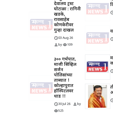
देवालय ट्रस्ट
द
घोटाळा : रागिनी
sched
खडके,
रावसाहेब
कोणकेरीवर
गुन्हा दाखल
य
schedule
03 Aug 26
sched
person
visibility
by
109
म
३०० गर्भपात,
क
माजी सिव्हिल
सर्जन
sched
पोलिसांच्या
ताब्यात !
कोल्हापुरात
त
हॉस्पिटलवर
आ
धाड !!
sched
schedule
person
30 Jul 26
by
visibility
525