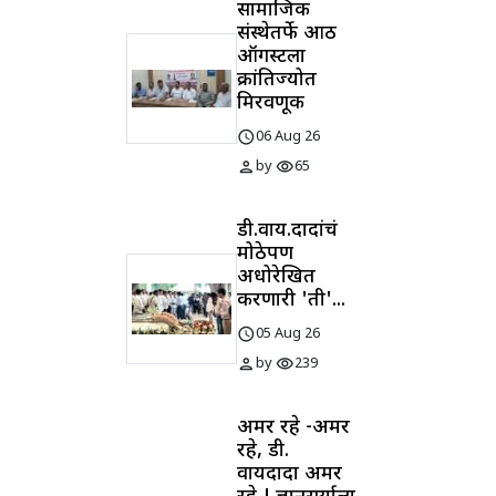
सामाजिक
संस्थेतर्फे आठ
ऑगस्टला
क्रांतिज्योत
मिरवणूक
schedule
06 Aug 26
person
visibility
by
65
डी.वाय.दादांचं
मोठेपण
अधोरेखित
करणारी 'ती'...
schedule
05 Aug 26
person
visibility
by
239
अमर रहे -अमर
रहे, डी.
वायदादा अमर