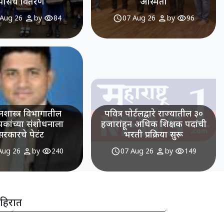
पासचे वितरण
अस्मिता
person
visibility
schedule
person
visibility
 Aug 26
by
84
07 Aug 26
by
96
शास्त्र विभागातील
पवित्र पोर्टलद्वारे राज्यातील ३०
यापकांच्या संशोधनाला
हजारांहून अधिक शिक्षक पदांची
सरकारचे पेटंट
भरती प्रक्रिया सुरू
person
visibility
schedule
person
visibility
Aug 26
by
240
07 Aug 26
by
149
हिरात