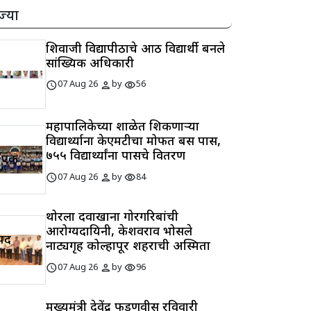
ज्या
शिवाजी विद्यापीठाचे आठ विद्यार्थी बनले
सांख्यिकी अधिकारी
schedule
person
visibility
07 Aug 26
by
56
महापालिकेच्या शाळेत शिकणाऱ्या
विद्यार्थ्याना केएमटीचा मोफत बस पास,
७५५ विद्यार्थ्यांना पासचे वितरण
ा एक
schedule
person
visibility
07 Aug 26
by
84
थोरला दवाखाना गोरगरिबांची
आरोग्यदायिनी, केशवराव भोसले
ीपद
नाट्यगृह कोल्हापूर शहराची अस्मिता
schedule
person
visibility
07 Aug 26
by
96
मुख्यमंत्री देवेंद्र फडणवीस रविवारी