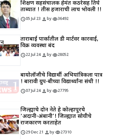
शिक्षण सहसंचालक हेमंत कठरेसह तिघे
याचा
ताब्यात ! तीस हजाराची लाच भोवली !!
schedule
person
visibility
05 Jul 23
by
36492
ताराबाई पार्कातील डी मार्टवर कारवाई,
ान
विक्री व्यवस्था बंद
schedule
person
visibility
22 Jul 24
by
28052
बायोलॉजीचे विद्यार्थी अभियांत्रिकीला पात्र
! बारावी ग्रुप-बीच्या विद्यार्थ्यांना संधी !!
schedule
person
visibility
07 Jul 24
by
27795
जिल्ह्याचे दोन नेते हे कोल्हापूरचे
‘अदानी-अंबानी’! जिल्ह्यात सोयीचे
राजकारण करताहेत
schedule
person
visibility
29 Dec 21
by
27310