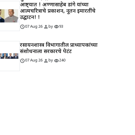
आष्ट्यात ! अण्णासाहेब डांगे यांच्या
आत्मचरित्राचे प्रकाशन, नूतन इमारतींचे
उद्घाटन! !
schedule
person
visibility
07 Aug 26
by
93
रसायनशास्त्र विभागातील प्राध्यापकांच्या
संशोधनाला सरकारचे पेटंट
schedule
person
visibility
07 Aug 26
by
240