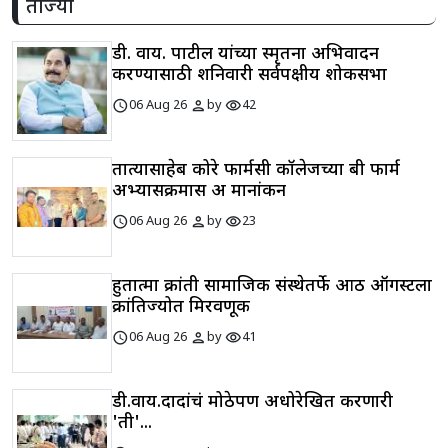
ताज्या
डी. वाय. पाटील यांच्या स्मृतींना अभिवादन
करण्यासाठी शनिवारी सर्वपक्षीय शोकसभा
schedule
person
visibility
06 Aug 26
by
42
तात्यासाहेब कोरे फार्मसी कॉलेजच्या बी फार्म
अभ्यासक्रमास अ मानांकन
schedule
person
visibility
06 Aug 26
by
23
हुतात्मा क्रांती सामाजिक संस्थेतर्फे आठ ऑगस्टला
क्रांतिज्योत मिरवणूक
schedule
person
visibility
06 Aug 26
by
41
डी.वाय.दादांचं मोठेपण अधोरेखित करणारी
'ती'...