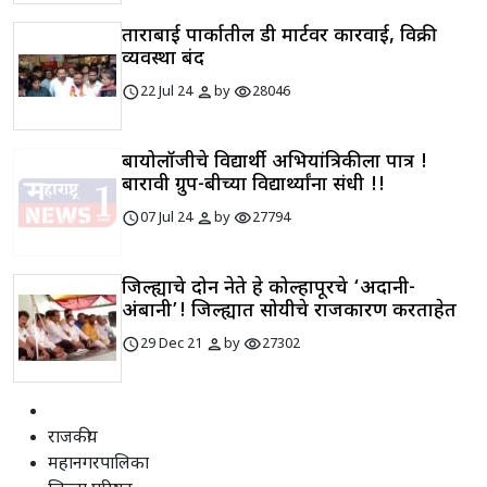
ताराबाई पार्कातील डी मार्टवर कारवाई, विक्री
व्यवस्था बंद
schedule
person
visibility
22 Jul 24
by
28046
बायोलॉजीचे विद्यार्थी अभियांत्रिकीला पात्र !
बारावी ग्रुप-बीच्या विद्यार्थ्यांना संधी !!
schedule
person
visibility
07 Jul 24
by
27794
जिल्ह्याचे दोन नेते हे कोल्हापूरचे ‘अदानी-
अंबानी’! जिल्ह्यात सोयीचे राजकारण करताहेत
schedule
person
visibility
29 Dec 21
by
27302
राजकीय
महानगरपालिका