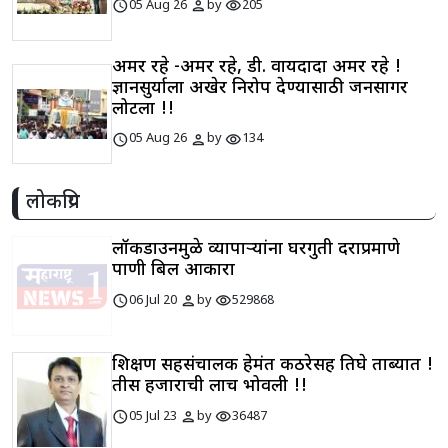
schedule
person
visibility
05 Aug 26
by
205
अमर रहे -अमर रहे, डी. वायदादा अमर रहे !
ज्ञानसुर्याला अखेर निरोप देण्यासाठी जनसागर
लोटला !!
schedule
person
visibility
05 Aug 26
by
134
लोकप्रिय
लॉकडाउनमुळे व्यापाऱ्यांना घरगुती दराप्रमाणे
पाणी बिल आकारा
schedule
person
visibility
06 Jul 20
by
529868
शिक्षण सहसंचालक हेमंत कठरेसह तिघे ताब्यात !
तीस हजाराची लाच भोवली !!
schedule
person
visibility
05 Jul 23
by
36487