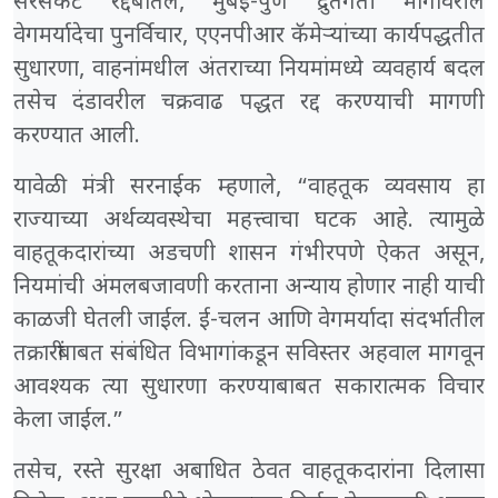
सरसकट रद्दबातल, मुंबई-पुणे द्रुतगती मार्गावरील
वेगमर्यादेचा पुनर्विचार, एएनपीआर कॅमेऱ्यांच्या कार्यपद्धतीत
सुधारणा, वाहनांमधील अंतराच्या नियमांमध्ये व्यवहार्य बदल
तसेच दंडावरील चक्रवाढ पद्धत रद्द करण्याची मागणी
करण्यात आली.
यावेळी मंत्री सरनाईक म्हणाले, “वाहतूक व्यवसाय हा
राज्याच्या अर्थव्यवस्थेचा महत्त्वाचा घटक आहे. त्यामुळे
वाहतूकदारांच्या अडचणी शासन गंभीरपणे ऐकत असून,
नियमांची अंमलबजावणी करताना अन्याय होणार नाही याची
काळजी घेतली जाईल. ई-चलन आणि वेगमर्यादा संदर्भातील
तक्रारींबाबत संबंधित विभागांकडून सविस्तर अहवाल मागवून
आवश्यक त्या सुधारणा करण्याबाबत सकारात्मक विचार
केला जाईल.”
तसेच, रस्ते सुरक्षा अबाधित ठेवत वाहतूकदारांना दिलासा