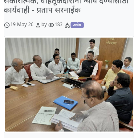
सकारात्मक, वाहतूकदारांना न्याय देण्यासाठी
कार्यवाही - प्रताप सरनाईक
19 May 26
by
183
schedule
person
visibility
category
उद्योग