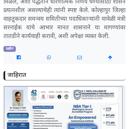
मिळेल, अशा पद्धतीने धोरणात्मक निर्णय घेण्यासाठी शासन
प्रयत्नशील असल्याचेही त्यांनी स्पष्ट केले. कोल्हापूर जिल्हा
वाहतूकदार समन्वय समितीच्या पदाधिकाऱ्यांनी यावेळी मंत्री
सरनाईक यांचे आभार मानत शासनाने या मागण्यांवर
तातडीने कार्यवाही करावी, अशी अपेक्षा व्यक्त केली.
उद्योग
जाहिरात
share