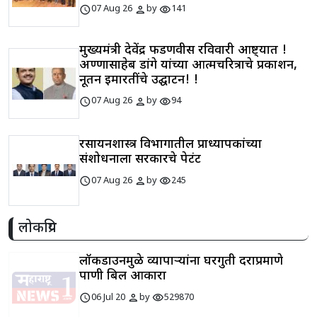
schedule
person
visibility
07 Aug 26
by
141
मुख्यमंत्री देवेंद्र फडणवीस रविवारी आष्ट्यात !
अण्णासाहेब डांगे यांच्या आत्मचरित्राचे प्रकाशन,
नूतन इमारतींचे उद्घाटन! !
schedule
person
visibility
07 Aug 26
by
94
रसायनशास्त्र विभागातील प्राध्यापकांच्या
संशोधनाला सरकारचे पेटंट
schedule
person
visibility
07 Aug 26
by
245
लोकप्रिय
लॉकडाउनमुळे व्यापाऱ्यांना घरगुती दराप्रमाणे
पाणी बिल आकारा
schedule
person
visibility
06 Jul 20
by
529870