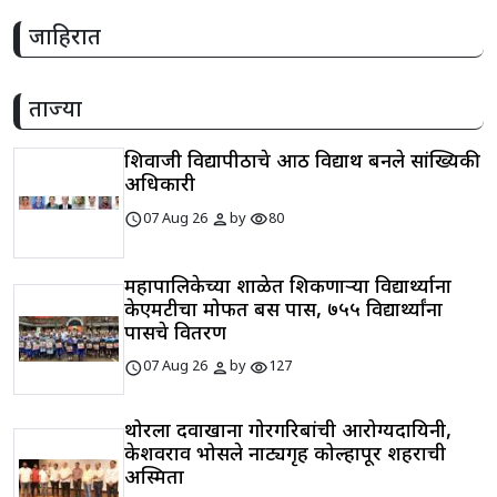
जाहिरात
ताज्या
शिवाजी विद्यापीठाचे आठ विद्यार्थी बनले सांख्यिकी
अधिकारी
schedule
person
visibility
07 Aug 26
by
80
महापालिकेच्या शाळेत शिकणाऱ्या विद्यार्थ्याना
केएमटीचा मोफत बस पास, ७५५ विद्यार्थ्यांना
पासचे वितरण
schedule
person
visibility
07 Aug 26
by
127
थोरला दवाखाना गोरगरिबांची आरोग्यदायिनी,
केशवराव भोसले नाट्यगृह कोल्हापूर शहराची
अस्मिता