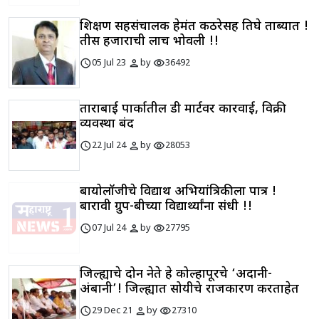
शिक्षण सहसंचालक हेमंत कठरेसह तिघे ताब्यात !
तीस हजाराची लाच भोवली !!
schedule
person
visibility
05 Jul 23
by
36492
ताराबाई पार्कातील डी मार्टवर कारवाई, विक्री
व्यवस्था बंद
schedule
person
visibility
22 Jul 24
by
28053
बायोलॉजीचे विद्यार्थी अभियांत्रिकीला पात्र !
बारावी ग्रुप-बीच्या विद्यार्थ्यांना संधी !!
schedule
person
visibility
07 Jul 24
by
27795
जिल्ह्याचे दोन नेते हे कोल्हापूरचे ‘अदानी-
अंबानी’! जिल्ह्यात सोयीचे राजकारण करताहेत
schedule
person
visibility
29 Dec 21
by
27310