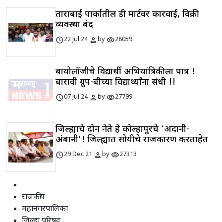
ताराबाई पार्कातील डी मार्टवर कारवाई, विक्री
व्यवस्था बंद
schedule
person
visibility
22 Jul 24
by
28059
बायोलॉजीचे विद्यार्थी अभियांत्रिकीला पात्र !
बारावी ग्रुप-बीच्या विद्यार्थ्यांना संधी !!
schedule
person
visibility
07 Jul 24
by
27799
जिल्ह्याचे दोन नेते हे कोल्हापूरचे ‘अदानी-
अंबानी’! जिल्ह्यात सोयीचे राजकारण करताहेत
schedule
person
visibility
29 Dec 21
by
27313
राजकीय
महानगरपालिका
जिल्हा परिषद