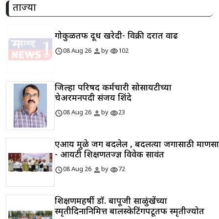
ताज्या
गोकुळतर्फे दूध खरेदी- विक्री दरात वाढ
schedule
person
visibility
08 Aug 26
by
102
जिल्हा परिषद कर्मचारी सोसायटीच्या
चेअरमनपदी संजय शिंदे
schedule
person
visibility
08 Aug 26
by
23
एआय मुळे जग बदलेल , बदलत्या जगासाठी माणसाने
- आयटी शिक्षणतज्ज्ञ विवेक सावंत
schedule
person
visibility
08 Aug 26
by
72
शिक्षणमहर्षी डॉ. बापूजी साळुंखेंच्या
स्मृतीदिनानिमित्त बालस्केटिंगपटूतर्फे स्मृतीज्योत