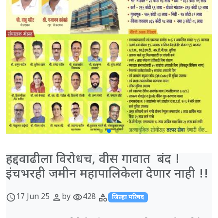
हद्दवाढीला विरोधच, वीस गावात बंद !
इंचभरही जमीन महापालिकेला देणार नाही !!
17 Jun 25
by
428
schedule
person
visibility
category
जिल्हा परिषद