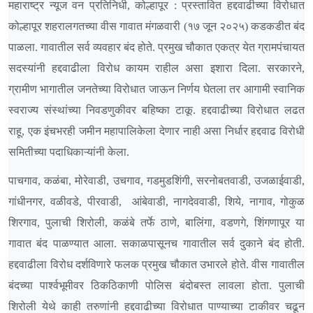
महाराष्ट्र न्यूज वन प्रतिनिधी, कोल्हापूर : प्रस्तावित हद्दवाढीच्या विरोधात
कोल्हापूर शहरालगतच्या वीस गावात मंगळवारी (१७ जून २०२५) कडकडीत बंद
पाळला. गावातील सर्व व्यवहार बंद होते. प्रमुख चौकात एकत्र येत ग्रामपंचायत
सदस्यांनी हद्दवाढीला विरोध कायम राहील असा इशारा दिला. सरकारने,
ग्रामीण भागातील जनतेच्या विरोधात जाऊन निर्णय घेतला तर आगामी स्वानिक
स्वराज्य संस्थांच्या निवडणुकीवर बहिष्का टाकू. हद्दवाढीच्या विरोधात लढत
राहू, एक इंचभरही जमीन महापालिकेला देणार नाही असा निर्धार हद्दवाढ विरोधी
समितीच्या पदाधिकाऱ्यांनी केला.
पाचगाव, कळंबा, मोरेवाडी, उचगाव, गडमुडशिंगी, सरनोबतवाडी, उजळाईवाडी,
गांधीनगर, वळीवडे, पीरवाडी, आंबेवाडी, नागदेववाडी, शिये, नागाव, गोकुळ
शिरगाव, पुलाची शिरोली, कळंबे तर्फे ठाणे, बालिंगा, वडणगे, शिंगणापूर या
गावात बंद पाळण्यात आला. सकाळपासूनच गावातील सर्व दुकाने बंद होती.
हद्दवाढीला विरोध दर्शविणारे फलक प्रमुख चौकात उभारले होते. वीस गावातील
बंदच्या पार्श्वभूमीवर ठिकठिकाणी पोलिस बंदोबस्त लावला होता. पुलाची
शिरोली येथे काही तरुणांनी हद्दवाढीच्या विरोधात पाण्याच्या टाकीवर चढून