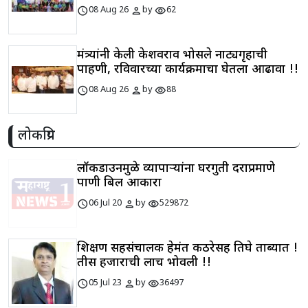
schedule
person
visibility
08 Aug 26
by
62
मंत्र्यांनी केली केशवराव भोसले नाट्यगृहाची
पाहणी, रविवारच्या कार्यक्रमाचा घेतला आढावा !!
schedule
person
visibility
08 Aug 26
by
88
लोकप्रिय
लॉकडाउनमुळे व्यापाऱ्यांना घरगुती दराप्रमाणे
पाणी बिल आकारा
schedule
person
visibility
06 Jul 20
by
529872
शिक्षण सहसंचालक हेमंत कठरेसह तिघे ताब्यात !
तीस हजाराची लाच भोवली !!
schedule
person
visibility
05 Jul 23
by
36497