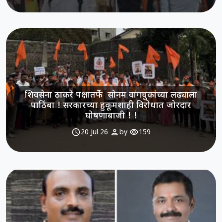
शिवसेना ठाकरे पक्षातर्फे सोनम वांगचुकांच्या लढ्याला
पाठिंबा ! सरकारच्या हुकूमशाही विरोधात जोरदार
घोषणाबाजी ! !
schedule
person
visibility
20 Jul 26
by
159