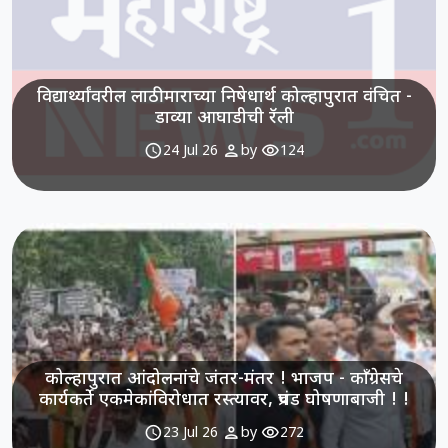
विद्यार्थ्यांवरील लाठीमाराच्या निषेधार्थ कोल्हापुरात वंचित -
डाव्या आघाडीची रॅली
schedule
person
visibility
24 Jul 26
by
124
कोल्हापुरात आंदोलनांचे जंतर-मंतर ! भाजप - काँग्रेसचे
कार्यकर्ते एकमेकांविरोधात रस्त्यावर, प्रचंड घोषणाबाजी ! !
schedule
person
visibility
23 Jul 26
by
272