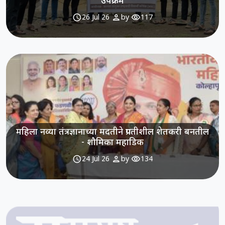
उपक्रम
schedule
person
visibility
26 Jul 26
by
117
महिला नव्या तंत्रज्ञानाच्या मदतीने प्रगतीशील शेतकरी बनतील
- शौमिका महाडिक
schedule
person
visibility
24 Jul 26
by
134