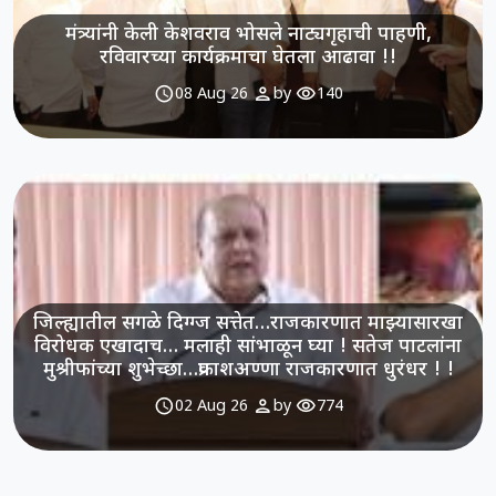
मंत्र्यांनी केली केशवराव भोसले नाट्यगृहाची पाहणी,
रविवारच्या कार्यक्रमाचा घेतला आढावा !!
schedule
person
visibility
08 Aug 26
by
140
जिल्ह्यातील सगळे दिग्ग्ज सत्तेत…राजकारणात माझ्यासारखा
विरोधक एखादाच… मलाही सांभाळून घ्या ! सतेज पाटलांना
मुश्रीफांच्या शुभेच्छा…प्रकाशअण्णा राजकारणात धुरंधर ! !
schedule
person
visibility
02 Aug 26
by
774