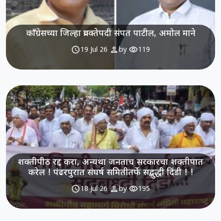
काँग्रेसच्या जिल्हा प्रवक्तेपदी संपत पाटील, अमोल माने
schedule
person
visibility
19 Jul 26
by
119
शक्तीपीठ रद्द करा, अन्यथा जनताच सरकारचा शक्तीपात
करेल ! पंढरपुरात संघर्ष समितीतर्फे सद्बुद्धी दिंडी ! !
schedule
person
visibility
18 Jul 26
by
195