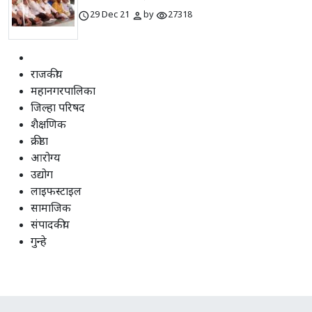
schedule
person
visibility
29 Dec 21
by
27318
राजकीय
महानगरपालिका
जिल्हा परिषद
शैक्षणिक
क्रीडा
आरोग्य
उद्योग
लाइफस्टाइल
सामाजिक
संपादकीय
गुन्हे