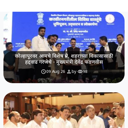
कोल्हापूरवर आमचे विशेष प्रेम, शहराच्या विकासासाठी
हद्दवाढ गरजेचे - मुख्यमंत्री देवेंद्र फडणवीस
schedule
person
visibility
09 Aug 26
by
98