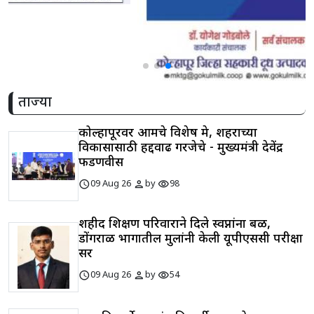
ताज्या
कोल्हापूरवर आमचे विशेष प्रेम, शहराच्या
विकासासाठी हद्दवाढ गरजेचे - मुख्यमंत्री देवेंद्र
फडणवीस
schedule
person
visibility
09 Aug 26
by
98
शहीद शिक्षण परिवाराने दिले स्वप्नांना बळ,
डोंगराळ भागातील मुलांनी केली यूपीएससी परीक्षा
सर
schedule
person
visibility
09 Aug 26
by
54