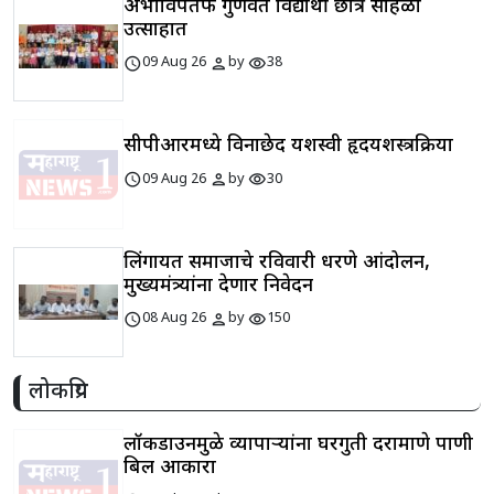
अभाविपतर्फे गुणवंत विद्यार्थी छात्र सोहळा
उत्साहात
schedule
person
visibility
09 Aug 26
by
38
सीपीआरमध्ये विनाछेद यशस्वी हृदयशस्त्रक्रिया
schedule
person
visibility
09 Aug 26
by
30
लिंगायत समाजाचे रविवारी धरणे आंदोलन,
मुख्यमंत्र्यांना देणार निवेदन
schedule
person
visibility
08 Aug 26
by
150
लोकप्रिय
लॉकडाउनमुळे व्यापाऱ्यांना घरगुती दराप्रमाणे पाणी
बिल आकारा