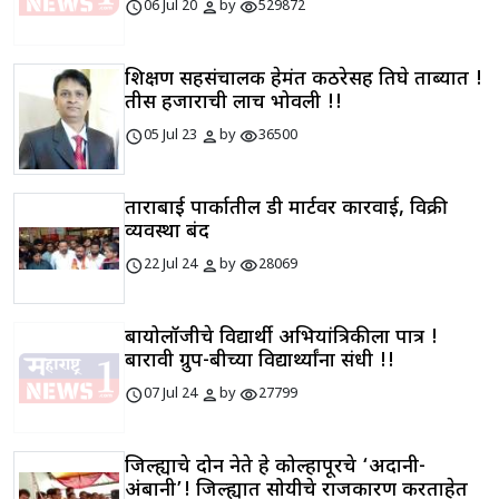
schedule
person
visibility
06 Jul 20
by
529872
शिक्षण सहसंचालक हेमंत कठरेसह तिघे ताब्यात !
तीस हजाराची लाच भोवली !!
schedule
person
visibility
05 Jul 23
by
36500
ताराबाई पार्कातील डी मार्टवर कारवाई, विक्री
व्यवस्था बंद
schedule
person
visibility
22 Jul 24
by
28069
बायोलॉजीचे विद्यार्थी अभियांत्रिकीला पात्र !
बारावी ग्रुप-बीच्या विद्यार्थ्यांना संधी !!
schedule
person
visibility
07 Jul 24
by
27799
जिल्ह्याचे दोन नेते हे कोल्हापूरचे ‘अदानी-
अंबानी’! जिल्ह्यात सोयीचे राजकारण करताहेत