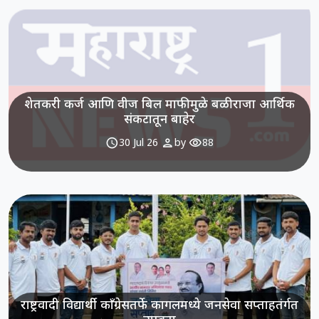
शेतकरी कर्ज आणि वीज बिल माफीमुळे बळीराजा आर्थिक
संकटातून बाहेर
schedule
person
visibility
30 Jul 26
by
88
राष्ट्रवादी विद्यार्थी काँग्रेसतर्फे कागलमध्ये जनसेवा सप्ताहतंर्गत