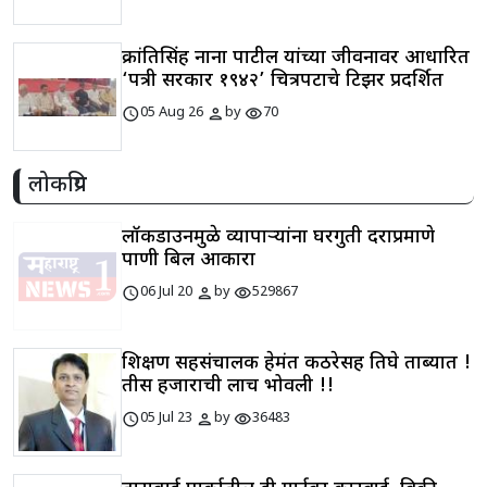
क्रांतिसिंह नाना पाटील यांच्या जीवनावर आधारित
‘पत्री सरकार १९४२’ चित्रपटाचे टिझर प्रदर्शित
schedule
person
visibility
05 Aug 26
by
70
लोकप्रिय
लॉकडाउनमुळे व्यापाऱ्यांना घरगुती दराप्रमाणे
पाणी बिल आकारा
schedule
person
visibility
06 Jul 20
by
529867
शिक्षण सहसंचालक हेमंत कठरेसह तिघे ताब्यात !
तीस हजाराची लाच भोवली !!
schedule
person
visibility
05 Jul 23
by
36483