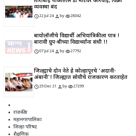
ताराबाई पार्कातील डी मार्टवर कारवाई, विक्री
व्यवस्था बंद
schedule
person
visibility
22 Jul 24
by
28042
बायोलॉजीचे विद्यार्थी अभियांत्रिकीला पात्र !
बारावी ग्रुप-बीच्या विद्यार्थ्यांना संधी !!
schedule
person
visibility
07 Jul 24
by
27792
जिल्ह्याचे दोन नेते हे कोल्हापूरचे ‘अदानी-
अंबानी’! जिल्ह्यात सोयीचे राजकारण करताहेत
schedule
person
visibility
29 Dec 21
by
27299
राजकीय
महानगरपालिका
जिल्हा परिषद
शैक्षणिक