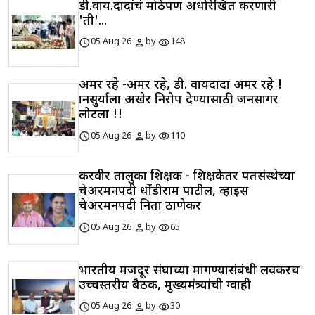
डी.वाय.दादांचं मोठेपण अधोरेखित करणारी
'ती'...
schedule
person
visibility
05 Aug 26
by
148
अमर रहे -अमर रहे, डी. वायदादा अमर रहे !
ज्ञानसुर्याला अखेर निरोप देण्यासाठी जनसागर
लोटला !!
schedule
person
visibility
05 Aug 26
by
110
करवीर तालुका शिक्षक - शिक्षकेतर पतसंस्थेच्या
चेअरमनपदी धोंडीराम पाटील, व्हाइस
चेअरमनपदी निता ठाणेकर
schedule
person
visibility
05 Aug 26
by
65
भारतीय मजदूर संघाच्या मागण्यासंबंधी लवकरच
उच्चस्तरीय बैठक, मुख्यमंत्र्यांची ग्वाही
schedule
person
visibility
05 Aug 26
by
30