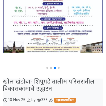
खोल खंडोबा- शिपुगडे तालीम परिसरातील
विकासकामांचे उद्घाटन
10 Nov 25
by
333
schedule
person
visibility
category
महानगरपालिका