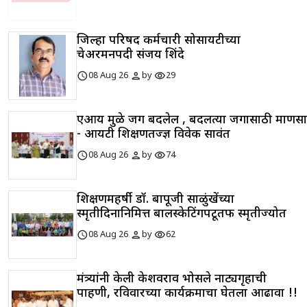
जिल्हा परिषद कर्मचारी सोसायटीच्या
चेअरमनपदी संजय शिंदे
schedule
person
visibility
08 Aug 26
by
29
एआय मुळे जग बदलेल , बदलत्या जगासाठी माणसाने
- आयटी शिक्षणतज्ज्ञ विवेक सावंत
schedule
person
visibility
08 Aug 26
by
74
शिक्षणमहर्षी डॉ. बापूजी साळुंखेंच्या
स्मृतीदिनानिमित्त बालस्केटिंगपटूतर्फे स्मृतीज्योत
schedule
person
visibility
08 Aug 26
by
62
मंत्र्यांनी केली केशवराव भोसले नाट्यगृहाची
पाहणी, रविवारच्या कार्यक्रमाचा घेतला आढावा !!