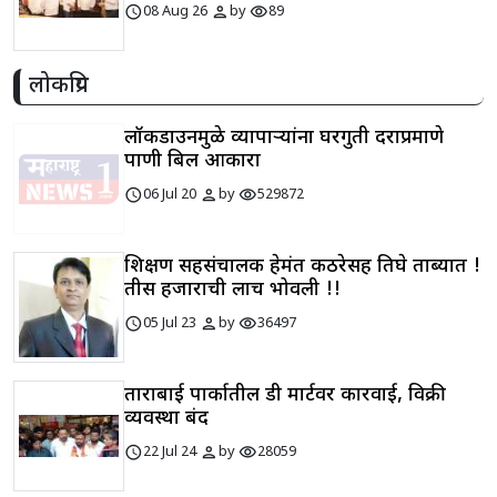
schedule
person
visibility
08 Aug 26
by
89
लोकप्रिय
लॉकडाउनमुळे व्यापाऱ्यांना घरगुती दराप्रमाणे
पाणी बिल आकारा
schedule
person
visibility
06 Jul 20
by
529872
शिक्षण सहसंचालक हेमंत कठरेसह तिघे ताब्यात !
तीस हजाराची लाच भोवली !!
schedule
person
visibility
05 Jul 23
by
36497
ताराबाई पार्कातील डी मार्टवर कारवाई, विक्री
व्यवस्था बंद
schedule
person
visibility
22 Jul 24
by
28059