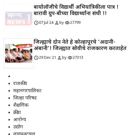
बायोलॉजीचे विद्यार्थी अभियांत्रिकीला पात्र !
बारावी ग्रुप-बीच्या विद्यार्थ्यांना संधी !!
schedule
person
visibility
07 Jul 24
by
27799
जिल्ह्याचे दोन नेते हे कोल्हापूरचे ‘अदानी-
अंबानी’! जिल्ह्यात सोयीचे राजकारण करताहेत
schedule
person
visibility
29 Dec 21
by
27313
राजकीय
महानगरपालिका
जिल्हा परिषद
शैक्षणिक
क्रीडा
आरोग्य
उद्योग
लाइफस्टाइल