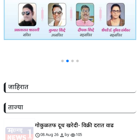
share
जाहिरात
ताज्या
गोकुळतर्फे दूध खरेदी- विक्री दरात वाढ
schedule
person
visibility
08 Aug 26
by
105