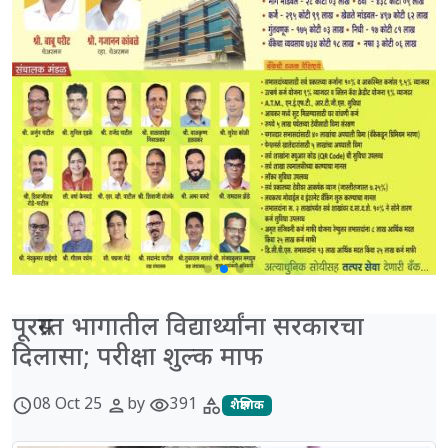
पूरग्रस्त भागातील विद्यार्थ्यांना सरकारचा
दिलासा; परीक्षा शुल्क माफ
08 Oct 25
by
391
schedule
person
visibility
category
शैक्षणिक