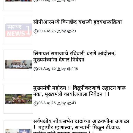
schedule
person
visibility
09 Aug 26
by
31
सीपीआरमध्ये विनाछेद यशस्वी हृदयशस्त्रक्रिया
schedule
person
visibility
09 Aug 26
by
23
लिंगायत समाजाचे रविवारी धरणे आंदोलन,
मुख्यमंत्र्यांना देणार निवेदन
schedule
person
visibility
08 Aug 26
by
116
मुख्यमंत्री महोदय ! विद्रूपीकरणाचे उद्घाटन करू
नका, मुख्यमंत्री कार्यालयाला निवेदन ! !
schedule
person
visibility
08 Aug 26
by
43
सर्वपक्षीय शोकसभेत दादांच्या आठवणींना उजाळा
! महापौर म्हणाल्या, साऱ्यांनी मिळून डी.वाय.