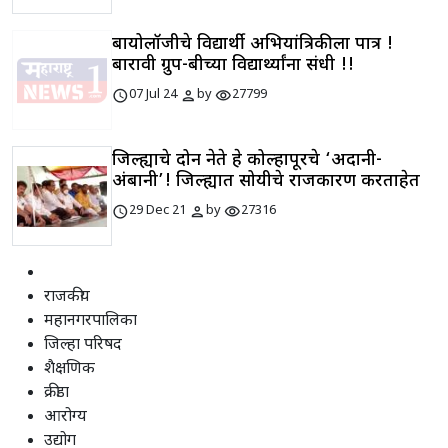
बायोलॉजीचे विद्यार्थी अभियांत्रिकीला पात्र !
बारावी ग्रुप-बीच्या विद्यार्थ्यांना संधी !!
schedule
person
visibility
07 Jul 24
by
27799
जिल्ह्याचे दोन नेते हे कोल्हापूरचे ‘अदानी-
अंबानी’! जिल्ह्यात सोयीचे राजकारण करताहेत
schedule
person
visibility
29 Dec 21
by
27316
राजकीय
महानगरपालिका
जिल्हा परिषद
शैक्षणिक
क्रीडा
आरोग्य
उद्योग