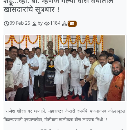
शड्डू...व्ही. बी. म्हणजे गेल्या वीस वर्षातील
खासदारांचे सूत्रधार !
09 Feb 25
by
1184
schedule
person
visibility
category
क्रीडा
राजेश क्षीरसागर म्हणाले, महाराष्ट्र केसरी स्पर्धेचे यजमानपद कोल्हापूरला
मिळण्यसाठी प्रयत्नशील, मोतीबाग तालीमला वीस लाखाच निधी !!