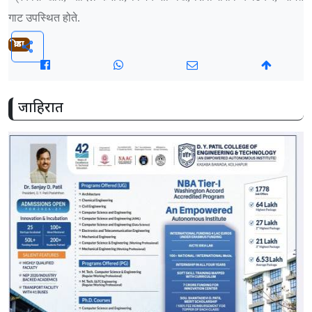
गाट उपस्थित होते.
क्रीडा
share
जाहिरात