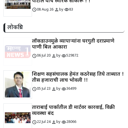
पाटील यांचे स्मारक साकारू ! !
schedule
person
visibility
08 Aug 26
by
83
लोकप्रिय
लॉकडाउनमुळे व्यापाऱ्यांना घरगुती दराप्रमाणे
पाणी बिल आकारा
schedule
person
visibility
06 Jul 20
by
529872
शिक्षण सहसंचालक हेमंत कठरेसह तिघे ताब्यात !
तीस हजाराची लाच भोवली !!
schedule
person
visibility
05 Jul 23
by
36499
ताराबाई पार्कातील डी मार्टवर कारवाई, विक्री
व्यवस्था बंद
schedule
person
visibility
22 Jul 24
by
28066