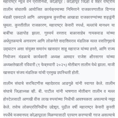
महाराष्ट्र न्यूज वन प्रतिनिधी, कोल्हापूर : कोल्हापूर जिल्हा व शहर राष्ट्रीय
तालीम संघातर्फे आयोजित कार्यक्रमाच्या निमित्ताने राजकारणातील दिग्गज
मंडळी एकवटले आणि आपसूकच कुस्तीचा आखाडा राजकारण्यांच्या शड्डूंनी
घुमला. कुस्तीतील राजकारण, महाराष्ट्र केसरी स्पर्धा, मल्लांचे मानधन या
बाबींचा ऊहापोह झाला. गुरुवर्य वस्ताद बाळासाहेब गायकवाड यांच्या
अर्धपुतळयाचे अनावरण आणि लोकनेते सदाशिवराव मंडलिक मल्ल वसतिगृहाचे
उद्घाटन असा संयुक्त समारंभ खासदार शाहू महाराज यांच्या हस्ते, आणि राज्य
नियोजन मंडळाचे कार्यकारी अध्यक्ष आमदार राजेश क्षीरसागर यांच्या
अध्यक्षतेखाली रविवारी (९ फेब्रुवारी २०२५) मोतीबाग तालीम येथे झाला. माजी
खासदार संजय मंडलिक यांची प्रमुख उपस्थिती होती.
तालीम संघाचे सरचिटणीस महादेवराव आडगुळे यांनी स्वागत केले. तालीम
संघाचे जिल्हाध्यक्ष व्ही. बी. पाटील यांनी भाषणात मोतीबाग तालीम व मल्ल
होस्टेलसाठी आणखी वीस लाख रुपयांच्या निधीची आवश्यकता असल्याचे नमूद
केले. तसेच लोकप्रतिनिधींना उद्देशून, पुढील वर्षी महाराष्ट्र केसरी कुस्ती
स्पर्धेचे यजमानपद कोल्हापूरला मिळण्यासाठी प्रयत्न करण्याची गरज असल्याचे