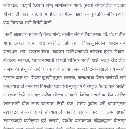
सांगितले. तत्पूर्वी पैलवान विष्णू जोशीलकर यांनी, कुस्ती संघटनेतील गट-तट
खेळासाठी मारक आहे. साऱ्यांनी एकत्र येऊन महासंघ व कुस्तीगीर परिषद असा
वाद मिटवावा अशी विनंती केली.
माजी खासदार संजय मंडलिक यांनी, तालीम संघाचे जिल्हाध्यक्ष व्ही. बी. पाटील
यांना उद्देशून गेल्या वीस वर्षातील लोकसभा निवडणुकीतील खासदारांचे
सूत्रधार असा उल्लेख केला. यावरुन उपस्थितांमध्ये चांगलेच हास्य पिकले.
मंडलिक म्हणाले, ‘राजकारणाची स्थिती विचित्र बनली आहे. मात्र खेळातील
राजकारण हे कुस्तीसाठी मारक आहे. हा वाद लवकर मिटवण्यासाठी सगळयांनी
प्रयत्न करू या. शिवाय कुस्तीपटूंच्या समस्या, मानधनाचा विषय यासंबंधी मार्ग
काढण्यासाठी कुस्तीशी निगडीत घटकांची मुरगूड येथे संयुक्त बैठक घेऊ असेही
आश्वस्त केले. आमदार राजेश क्षीरसागर यांनी मोतीबाग तालीममधील उर्वरित
कामासाठी वीस लाख रुपयांचा निधी देऊ. तसेच पुढील वर्षी कोल्हापुरात
महाराष्ट्र केसरी स्पर्धा होण्यासाठी नक्की प्रयत्न करू. तालीम संघाने
कागदोपत्री प्रक्रिया पूर्ण करावी, स्पर्धेचे यजमानपद कोल्हापूरला मिळवून