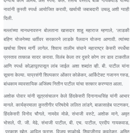
देण्याचे काम आमचे.’असे स्पष्ट केले. तसेच वस्ताद बाळ गायकवाड यांच्या
नावांनी कुस्ती स्पर्धा आयोजित करावी, खर्चाची जबाबदारी उचलू अशी ग्वाही
दिली.
मल्लांच्या मानधनावरुन बोलताना खासदार शाहू महाराज म्हणाले, ‘लाडकी
बहिण योजनेच्या धर्तीवर सरकारने लाडके पैलवान योजना आणावी. त्यांच्या
खर्चाचा विषय मार्गी लागेल. शिवाय तालीम संघाने महाराष्ट्र केसरी स्पर्धेचा
प्रस्ताव तत्काळ सादर करावा. विलंब केला तर दुसरे कोण तर डाव टाकतील
आणि स्पर्धा कोल्हापूरपासून लांब जाईल अशा शब्दांत व्ही. बी. पाटील यांना
सूचना केल्या. याप्रसंगी शिल्पकार ओंकार कोळेकर, आर्किटेक्ट गजानन गरुड,
बांधकाम व्यावसायिक अजिंक्य नितीन पाटील यांचा सत्कार करण्यात आला.
अशोक पोवार यांनी सूत्रसंचालन केले हिंदकेसरी दिनानाथसिंह यांनी आभार
मानले. कार्यक्रमाला कुस्तीगीर परिषदेचे ललित लांडगे, बाळासाहेब पाटणकर,
हिंदकेसरी विनोद चौगले, नामदेव मोळे, संभाजी वरुटे, अशोक माने, अमृत
भोसले, पी. जी. मेढे, संभाजी पाटील, बी. एच. पाटील, प्रदीप गायकवाड,
प्रकाश खोत, आदिल फरास, विजय साळोखे, शिवाजीराव कवठेकर, अमित