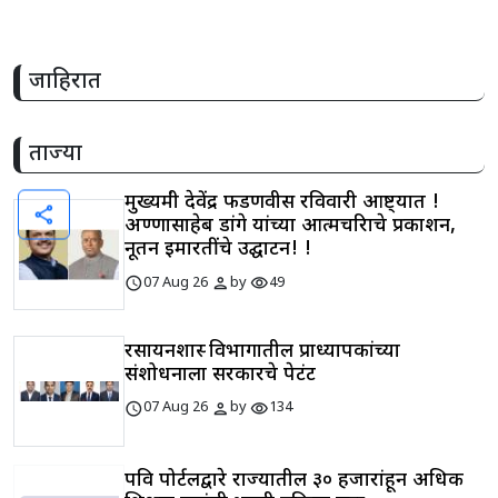
जाहिरात
ताज्या
मुख्यमंत्री देवेंद्र फडणवीस रविवारी आष्ट्यात !
share
अण्णासाहेब डांगे यांच्या आत्मचरित्राचे प्रकाशन,
नूतन इमारतींचे उद्घाटन! !
schedule
person
visibility
07 Aug 26
by
49
रसायनशास्त्र विभागातील प्राध्यापकांच्या
संशोधनाला सरकारचे पेटंट
schedule
person
visibility
07 Aug 26
by
134
पवित्र पोर्टलद्वारे राज्यातील ३० हजारांहून अधिक