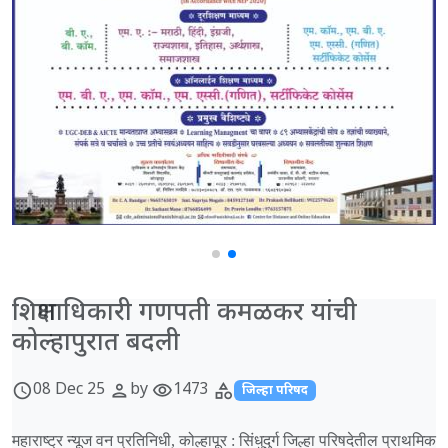
शिक्षणाधिकारी गणपती कमळकर यांची
कोल्हापुरात बदली
08 Dec 25
by
1473
schedule
person
visibility
category
जिल्हा परिषद
महाराष्ट्र न्यूज वन प्रतिनिधी, कोल्हापूर : सिंधुदुर्ग जिल्हा परिषदेतील प्राथमिक