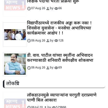
शिक्षक पदांची भरती प्रक्रिया सुरू
schedule
person
visibility
07 Aug 26
by
66
विद्यापीठामध्ये राजकीय अड्डा करू नका !
शिवसेना युवासेना - मनसेचा अभाविपच्या
कार्यक्रमावर आक्षेप ! !
schedule
person
visibility
06 Aug 26
by
128
डी. वाय. पाटील यांच्या स्मृतींना अभिवादन
करण्यासाठी शनिवारी सर्वपक्षीय शोकसभा
schedule
person
visibility
06 Aug 26
by
69
लोकप्रिय
लॉकडाउनमुळे व्यापाऱ्यांना घरगुती दराप्रमाणे
पाणी बिल आकारा
schedule
person
visibility
06 Jul 20
by
529868