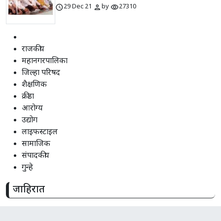
schedule
person
visibility
29 Dec 21
by
27310
राजकीय
महानगरपालिका
जिल्हा परिषद
शैक्षणिक
क्रीडा
आरोग्य
उद्योग
लाइफस्टाइल
सामाजिक
संपादकीय
गुन्हे
जाहिरात