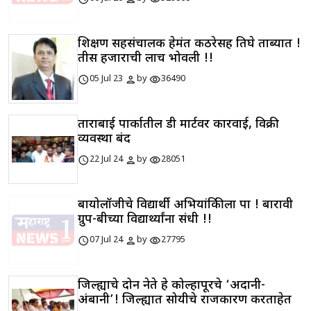
शिक्षण सहसंचालक हेमंत कठरेसह तिघे ताब्यात !
तीस हजाराची लाच भोवली !!
schedule
person
visibility
05 Jul 23
by
36490
ताराबाई पार्कातील डी मार्टवर कारवाई, विक्री
व्यवस्था बंद
schedule
person
visibility
22 Jul 24
by
28051
बायोलॉजीचे विद्यार्थी अभियांत्रिकीला पात्र ! बारावी
ग्रुप-बीच्या विद्यार्थ्यांना संधी !!
schedule
person
visibility
07 Jul 24
by
27795
जिल्ह्याचे दोन नेते हे कोल्हापूरचे ‘अदानी-
अंबानी’! जिल्ह्यात सोयीचे राजकारण करताहेत