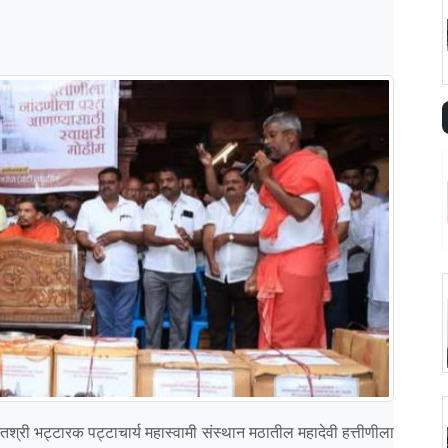
स्तिश्री भट्टारक पट्टाचार्य महास्वामी संस्थान मठातील महादेवी हत्तीणीला