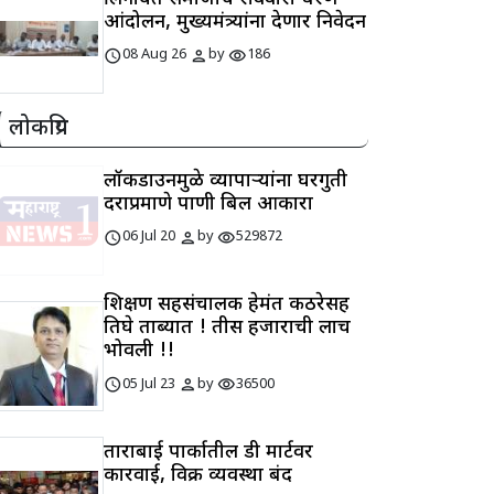
आंदोलन, मुख्यमंत्र्यांना देणार निवेदन
schedule
person
visibility
08 Aug 26
by
186
लोकप्रिय
लॉकडाउनमुळे व्यापाऱ्यांना घरगुती
दराप्रमाणे पाणी बिल आकारा
schedule
person
visibility
06 Jul 20
by
529872
शिक्षण सहसंचालक हेमंत कठरेसह
तिघे ताब्यात ! तीस हजाराची लाच
भोवली !!
schedule
person
visibility
05 Jul 23
by
36500
ताराबाई पार्कातील डी मार्टवर
कारवाई, विक्री व्यवस्था बंद