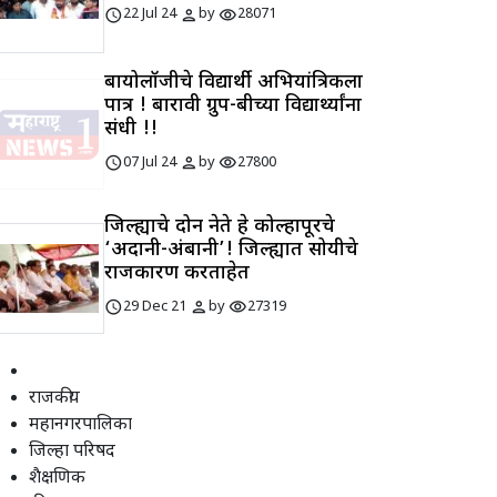
schedule
person
visibility
22 Jul 24
by
28071
बायोलॉजीचे विद्यार्थी अभियांत्रिकीला
पात्र ! बारावी ग्रुप-बीच्या विद्यार्थ्यांना
संधी !!
schedule
person
visibility
07 Jul 24
by
27800
जिल्ह्याचे दोन नेते हे कोल्हापूरचे
‘अदानी-अंबानी’! जिल्ह्यात सोयीचे
राजकारण करताहेत
schedule
person
visibility
29 Dec 21
by
27319
राजकीय
महानगरपालिका
जिल्हा परिषद
शैक्षणिक