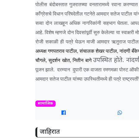
पोलीस बंदोबस्तात गुजरातच्या वनतारामध्ये रवाना करण्
काँग्रेसचे विधान परिषदेतील गटनेते आमदार सतेज पाटील यांनी स
सव्वा दोन लाखहून अधिक नागरिकांनी सहभाग घेतला. आपली 
आहे. विशेष म्हणजे दोन दिवसांपूर्वी सुरु केलेल्या या स्वाक्ष
रोजी सकाळी ही पत्रे घेऊन माजी आमदार ऋतुराज पाटील य
अध्यक्ष गणपतराव पाटील, संचालक शेखर पाटील, नांदणी बँके
उपस्थित होते. नांदण
चौगले, सुदर्शन खोत, नितीन बागे
पूजन झाले. दरम्यान दुपारी एक वाजता रमणमळा पोस्ट ऑफीस येथू
आमदार सतेज पाटील यांच्या उपस्थितीमध्ये ही पत्रे राष्ट्रपत
सामाजिक
जाहिरात