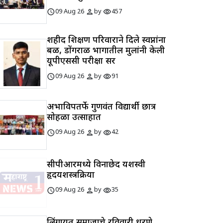
schedule
person
visibility
09 Aug 26
by
457
शहीद शिक्षण परिवाराने दिले स्वप्नांना
बळ, डोंगराळ भागातील मुलांनी केली
यूपीएससी परीक्षा सर
schedule
person
visibility
09 Aug 26
by
91
अभाविपतर्फे गुणवंत विद्यार्थी छात्र
सोहळा उत्साहात
schedule
person
visibility
09 Aug 26
by
42
सीपीआरमध्ये विनाछेद यशस्वी
हृदयशस्त्रक्रिया
schedule
person
visibility
09 Aug 26
by
35
लिंगायत समाजाचे रविवारी धरणे