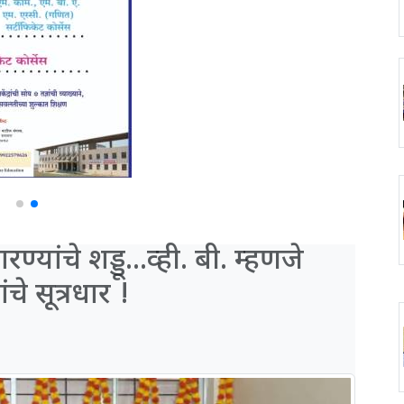
ांचे शड्डू...व्ही. बी. म्हणजे
चे सूत्रधार !