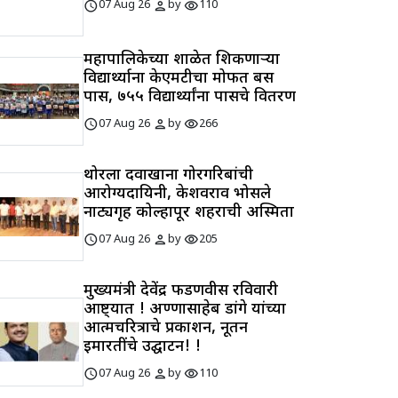
schedule
person
visibility
07 Aug 26
by
110
महापालिकेच्या शाळेत शिकणाऱ्या
विद्यार्थ्याना केएमटीचा मोफत बस
पास, ७५५ विद्यार्थ्यांना पासचे वितरण
schedule
person
visibility
07 Aug 26
by
266
थोरला दवाखाना गोरगरिबांची
आरोग्यदायिनी, केशवराव भोसले
नाट्यगृह कोल्हापूर शहराची अस्मिता
schedule
person
visibility
07 Aug 26
by
205
मुख्यमंत्री देवेंद्र फडणवीस रविवारी
आष्ट्यात ! अण्णासाहेब डांगे यांच्या
आत्मचरित्राचे प्रकाशन, नूतन
इमारतींचे उद्घाटन! !
schedule
person
visibility
07 Aug 26
by
110