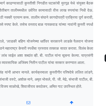
 मार्ग काढण्यासाठी कुस्तीशी निगडीत घटकांची मुरगूड येथे संयुक्त बैठक
 मोतीबाग तालीममधील उर्वरित कामासाठी वीस लाख रुपयांचा निधी देऊ.
ासाठी नक्की प्रयत्न करू. तालीम संघाने कागदोपत्री प्रक्रिया पूर्ण करावी,
े स्पष्ट केले. तसेच वस्ताद बाळ गायकवाड यांच्या नावांनी कुस्ती स्पर्धा
णाले, ‘लाडकी बहिण योजनेच्या धर्तीवर सरकारने लाडके पैलवान योजना
घाने महाराष्ट्र केसरी स्पर्धेचा प्रस्ताव तत्काळ सादर करावा. विलंब केला
ांब जाईल अशा शब्दांत व्ही. बी. पाटील यांना सूचना केल्या. याप्रसंगी
म व्यावसायिक अजिंक्य नितीन पाटील यांचा सत्कार करण्यात आला.
ह यांनी आभार मानले. कार्यक्रमाला कुस्तीगीर परिषदेचे ललित लांडगे,
ंभाजी वरुटे, अशोक माने, अमृत भोसले, पी. जी. मेढे, संभाजी पाटील, बी.
विजय साळोखे, शिवाजीराव कवठेकर, अमित गाट उपस्थित होते.