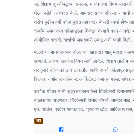
या. शिवाय कुस्तीपटूंच्या समस्या, मानधनाचा विषय यासंबंधी
घेऊ असेही आश्वस्त केले. आमदार राजेश क्षीरसागर यांनी
तसेच पुढील वर्षी कोल्हापुरात महाराष्ट्र केसरी स्पर्धा होण्य
स्पर्धेचे यजमानपद कोल्हापूरला मिळवून देण्याचे काम आमचे.’अस
आयोजित करावी, खर्चाची जबाबदारी उचलू अशी ग्वाही दिली.
मल्लांच्या मानधनावरुन बोलताना खासदार शाहू महाराज म्ह
आणावी. त्यांच्या खर्चाचा विषय मार्गी लागेल. शिवाय तालीम सं
तर दुसरे कोण तर डाव टाकतील आणि स्पर्धा कोल्हापूरपासून ल
शिल्पकार ओंकार कोळेकर, आर्किटेक्ट गजानन गरुड, बांधका
अशोक पोवार यांनी सूत्रसंचालन केले हिंदकेसरी दिनानाथसिं
बाळासाहेब पाटणकर, हिंदकेसरी विनोद चौगले, नामदेव मोळे, स
एच. पाटील, प्रदीप गायकवाड, प्रकाश खोत, आदिल फरास, 
क्रीडा