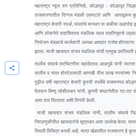
महाराष्ट्र न्यूज वन प्रतिनिधी, कोल्हापूर : कोल्हापूर जिल
राजकारणातील दिग्गज मंडळी एकवटले आणि आपसूकच कुस्ती
महाराष्ट्र केसरी स्पर्धा, मल्लांचे मानधन या बाबींचा ऊहापो
आणि लोकनेते सदाशिवराव मंडलिक मल्ल वसतिगृहाचे उद्घाटन
नियोजन मंडळाचे कार्यकारी अध्यक्ष आमदार राजेश क्षीरसागर य
झाला. माजी खासदार संजय मंडलिक यांची प्रमुख उपस्थिती ह
तालीम संघाचे सरचिटणीस महादेवराव आडगुळे यांनी स्वागत केल
share
तालीम व मल्ल होस्टेलसाठी आणखी वीस लाख रुपयांच्या निध
पुढील वर्षी महाराष्ट्र केसरी कुस्ती स्पर्धेचे यजमानपद कोल्
पैलवान विष्णू जोशीलकर यांनी, कुस्ती संघटनेतील गट-तट ख
असा वाद मिटवावा अशी विनंती केली.
माजी खासदार संजय मंडलिक यांनी, तालीम संघाचे जिल्हाध्
निवडणुकीतील खासदारांचे सूत्रधार असा उल्लेख केला. यावरु
स्थिती विचित्र बनली आहे. मात्र खेळातील राजकारण हे कुस