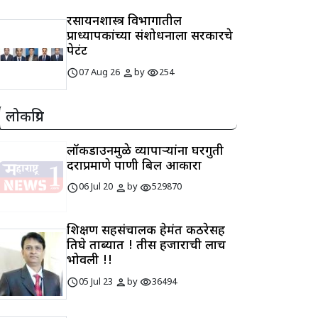
रसायनशास्त्र विभागातील
प्राध्यापकांच्या संशोधनाला सरकारचे
पेटंट
schedule
person
visibility
07 Aug 26
by
254
लोकप्रिय
लॉकडाउनमुळे व्यापाऱ्यांना घरगुती
दराप्रमाणे पाणी बिल आकारा
schedule
person
visibility
06 Jul 20
by
529870
शिक्षण सहसंचालक हेमंत कठरेसह
तिघे ताब्यात ! तीस हजाराची लाच
भोवली !!
schedule
person
visibility
05 Jul 23
by
36494