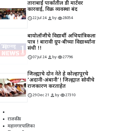
ताराबाई पार्कातील डी मार्टवर
कारवाई, विक्री व्यवस्था बंद
schedule
person
visibility
22 Jul 24
by
28054
बायोलॉजीचे विद्यार्थी अभियांत्रिकीला
पात्र ! बारावी ग्रुप-बीच्या विद्यार्थ्यांना
संधी !!
schedule
person
visibility
07 Jul 24
by
27796
जिल्ह्याचे दोन नेते हे कोल्हापूरचे
‘अदानी-अंबानी’! जिल्ह्यात सोयीचे
राजकारण करताहेत
schedule
person
visibility
29 Dec 21
by
27310
राजकीय
महानगरपालिका