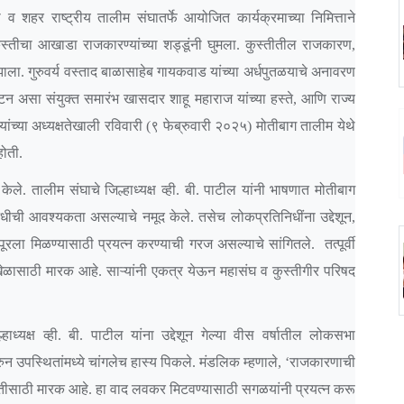
्हा व शहर राष्ट्रीय तालीम संघातर्फे आयोजित कार्यक्रमाच्या निमित्ताने
चा आखाडा राजकारण्यांच्या शड्डूंनी घुमला. कुस्तीतील राजकारण,
ह झाला. गुरुवर्य वस्ताद बाळासाहेब गायकवाड यांच्या अर्धपुतळयाचे अनावरण
 असा संयुक्त समारंभ खासदार शाहू महाराज यांच्या हस्ते, आणि राज्य
ांच्या अध्यक्षतेखाली रविवारी (९ फेब्रुवारी २०२५) मोतीबाग तालीम येथे
ोती.
े. तालीम संघाचे जिल्हाध्यक्ष व्ही. बी. पाटील यांनी भाषणात मोतीबाग
ीची आवश्यकता असल्याचे नमूद केले. तसेच लोकप्रतिनिधींना उद्देशून,
हापूरला मिळण्यासाठी प्रयत्न करण्याची गरज असल्याचे सांगितले. तत्पूर्वी
ेळासाठी मारक आहे. साऱ्यांनी एकत्र येऊन महासंघ व कुस्तीगीर परिषद
यक्ष व्ही. बी. पाटील यांना उद्देशून गेल्या वीस वर्षातील लोकसभा
न उपस्थितांमध्ये चांगलेच हास्य पिकले. मंडलिक म्हणाले, ‘राजकारणाची
्तीसाठी मारक आहे. हा वाद लवकर मिटवण्यासाठी सगळयांनी प्रयत्न करू