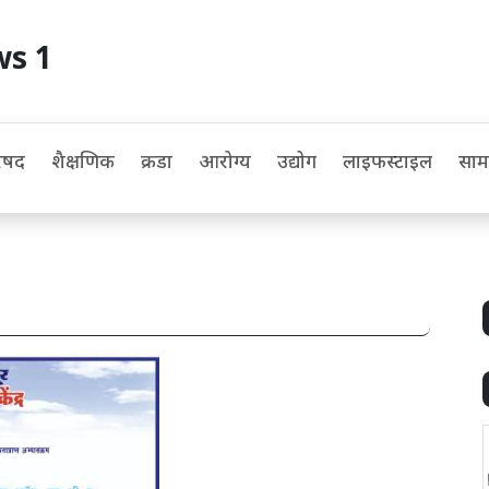
ws 1
िषद
शैक्षणिक
क्रीडा
आरोग्य
उद्योग
लाइफस्टाइल
सा