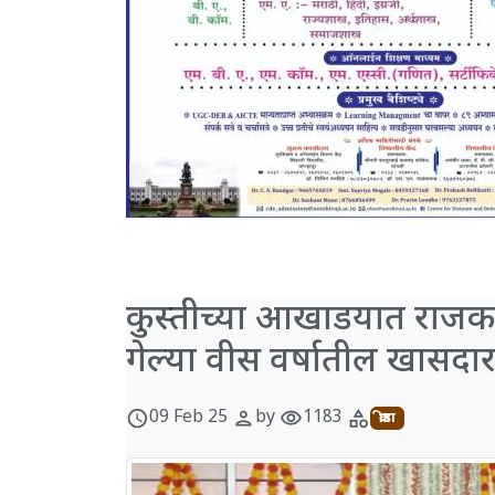
कुस्तीच्या आखाडयात राजकारण्य
गेल्या वीस वर्षातील खासदारां
09 Feb 25
by
1183
schedule
person
visibility
category
क्रीडा