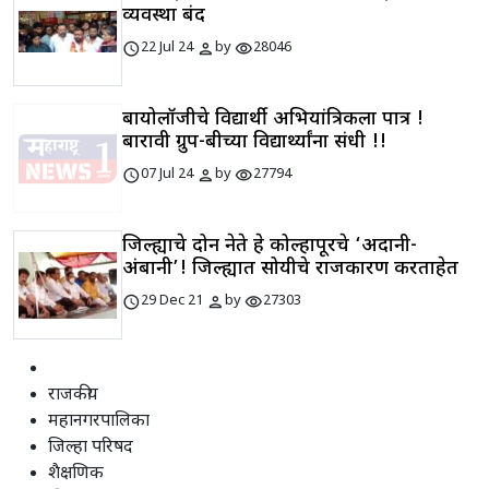
व्यवस्था बंद
schedule
person
visibility
22 Jul 24
by
28046
बायोलॉजीचे विद्यार्थी अभियांत्रिकीला पात्र !
बारावी ग्रुप-बीच्या विद्यार्थ्यांना संधी !!
schedule
person
visibility
07 Jul 24
by
27794
जिल्ह्याचे दोन नेते हे कोल्हापूरचे ‘अदानी-
अंबानी’! जिल्ह्यात सोयीचे राजकारण करताहेत
schedule
person
visibility
29 Dec 21
by
27303
राजकीय
महानगरपालिका
जिल्हा परिषद
शैक्षणिक