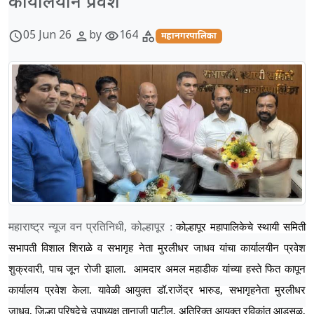
कार्यालयीन प्रवेश
05 Jun 26
by
164
schedule
person
visibility
category
महानगरपालिका
महाराष्ट्र न्यूज वन प्रतिनिधी, कोल्हापूर
:
कोल्हापूर महापालिकेचे स्थायी समिती
सभापती विशाल शिराळे व सभागृह नेता मुरलीधर जाधव यांचा कार्यालयीन प्रवेश
शुक्रवारी, पाच जून रोजी झाला. आमदार अमल महाडीक यांच्या हस्ते फित कापून
,
कार्यालय प्रवेश केला. यावेळी आयुक्त डॉ.राजेंद्र भारुड
सभागृहनेता मुरलीधर
,
,
,
जाधव
जिल्हा परिषदेचे उपाध्यक्ष तानाजी पाटील
अतिरिक्त आयुक्त रविकांत आडसूळ