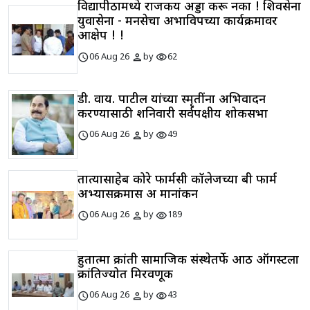
विद्यापीठामध्ये राजकीय अड्डा करू नका ! शिवसेना
युवासेना - मनसेचा अभाविपच्या कार्यक्रमावर
आक्षेप ! !
schedule
person
visibility
06 Aug 26
by
62
डी. वाय. पाटील यांच्या स्मृतींना अभिवादन
करण्यासाठी शनिवारी सर्वपक्षीय शोकसभा
schedule
person
visibility
06 Aug 26
by
49
तात्यासाहेब कोरे फार्मसी कॉलेजच्या बी फार्म
अभ्यासक्रमास अ मानांकन
schedule
person
visibility
06 Aug 26
by
189
हुतात्मा क्रांती सामाजिक संस्थेतर्फे आठ ऑगस्टला
क्रांतिज्योत मिरवणूक
schedule
person
visibility
06 Aug 26
by
43