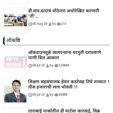
डी.वाय.दादांचं मोठेपण अधोरेखित करणारी
'ती'...
schedule
person
visibility
05 Aug 26
by
213
लोकप्रिय
लॉकडाउनमुळे व्यापाऱ्यांना घरगुती दराप्रमाणे
पाणी बिल आकारा
schedule
person
visibility
06 Jul 20
by
529868
शिक्षण सहसंचालक हेमंत कठरेसह तिघे ताब्यात !
तीस हजाराची लाच भोवली !!
schedule
person
visibility
05 Jul 23
by
36488
ताराबाई पार्कातील डी मार्टवर कारवाई, विक्री