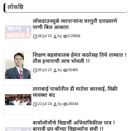
लोकप्रिय
लॉकडाउनमुळे व्यापाऱ्यांना घरगुती दराप्रमाणे
पाणी बिल आकारा
schedule
person
visibility
06 Jul 20
by
529868
शिक्षण सहसंचालक हेमंत कठरेसह तिघे ताब्यात !
तीस हजाराची लाच भोवली !!
schedule
person
visibility
05 Jul 23
by
36485
ताराबाई पार्कातील डी मार्टवर कारवाई, विक्री
व्यवस्था बंद
schedule
person
visibility
22 Jul 24
by
28044
बायोलॉजीचे विद्यार्थी अभियांत्रिकीला पात्र !
बारावी ग्रुप-बीच्या विद्यार्थ्यांना संधी !!