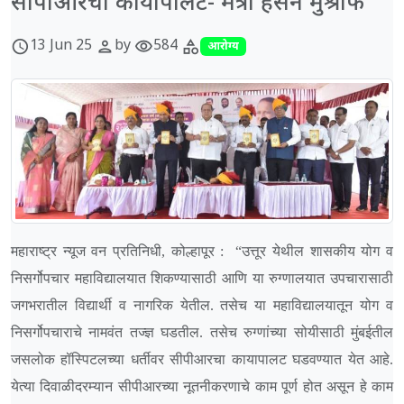
सीपीआरचा कायापालट- मंत्री हसन मुश्रीफ
13 Jun 25
by
584
schedule
person
visibility
category
आरोग्य
महाराष्ट्र न्यूज वन प्रतिनिधी, कोल्हापूर : “उत्तूर येथील शासकीय योग व
निसर्गोपचार महाविद्यालयात शिकण्यासाठी आणि या रुग्णालयात उपचारासाठी
जगभरातील विद्यार्थी व नागरिक येतील. तसेच या महाविद्यालयातून योग व
निसर्गोपचाराचे नामवंत तज्ज्ञ घडतील. तसेच रुग्णांच्या सोयीसाठी मुंबईतील
जसलोक हॉस्पिटलच्या धर्तीवर सीपीआरचा कायापालट घडवण्यात येत आहे.
येत्या दिवाळीदरम्यान सीपीआरच्या नूतनीकरणाचे काम पूर्ण होत असून हे काम