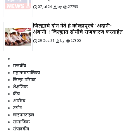
schedule
person
visibility
07 Jul 24
by
27793
जिल्ह्याचे दोन नेते हे कोल्हापूरचे ‘अदानी-
अंबानी’! जिल्ह्यात सोयीचे राजकारण करताहेत
schedule
person
visibility
29 Dec 21
by
27300
राजकीय
महानगरपालिका
जिल्हा परिषद
शैक्षणिक
क्रीडा
आरोग्य
उद्योग
लाइफस्टाइल
सामाजिक
संपादकीय