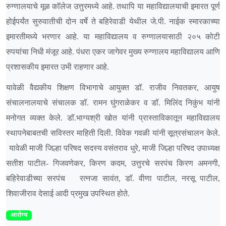
रुग्णालयाचे मूळ कॉलेज उत्तुरमध्ये आहे. तथापि या महाविद्यालयाची इमारत पूर्ण
होईपर्यंत सुरुवातीची दोन वर्षे ते बहिरेवाडी येथील जे.पी. नाईक स्मारकाच्या
इमारतीमध्ये भरणार आहे. या महाविद्यालय व रुग्णालयासाठी २०५ कोटी
रुपयांचा निधी मंजूर आहे. पंधरा एकर जागेवर मुख्य रुग्णालय महाविद्यालय आणि
प्रशासकीय इमारत उभी राहणार आहे.
यावेळी वैद्यकीय शिक्षण विभागाचे आयुक्त डॉ. राजीव निवतकर, आयुष
संचालनालयाचे संचालक डॉ. रामन घुंगराळेकर व डॉ. मिलिंद निकुंभ यांनी
मनोगत व्यक्त केले. डॉ.भाग्यश्री खोत यांनी प्रास्ताविकातून महाविद्यालय
स्थापनेबाबतची सविस्तर माहिती दिली. विवेक गवळी यांनी सूत्रसंचालन केले.
यावेळी माजी जिल्हा परिषद सदस्य वसंतराव धुरे, माजी जिल्हा परिषद उपाध्यक्ष
सतीश पाटील- गिजवणेकर, किरण कदम, उत्तुरचे सरपंच किरण अमनगी,
बहिरेवाडीच्या सरपंच
रत्नजा सावंत, डाॅ. वीणा पाटील, नरसू पाटील,
शिवाजीराव देसाई आदी प्रमुख उपस्थित होते.
आरोग्य