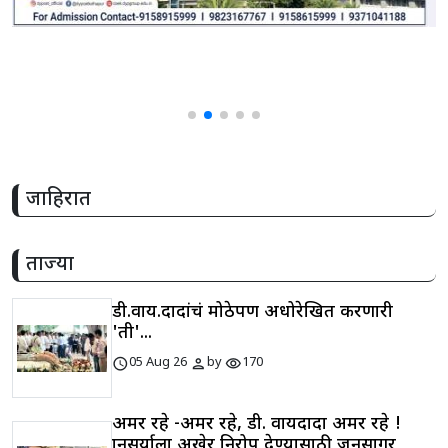
जाहिरात
ताज्या
डी.वाय.दादांचं मोठेपण अधोरेखित करणारी
'ती'...
schedule
person
visibility
05 Aug 26
by
170
अमर रहे -अमर रहे, डी. वायदादा अमर रहे !
ज्ञानसुर्याला अखेर निरोप देण्यासाठी जनसागर