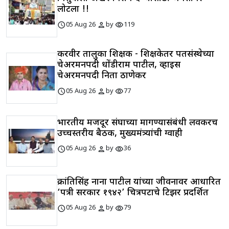
लोटला !!
schedule
person
visibility
05 Aug 26
by
119
करवीर तालुका शिक्षक - शिक्षकेतर पतसंस्थेच्या
चेअरमनपदी धोंडीराम पाटील, व्हाइस
चेअरमनपदी निता ठाणेकर
schedule
person
visibility
05 Aug 26
by
77
भारतीय मजदूर संघाच्या मागण्यासंबंधी लवकरच
उच्चस्तरीय बैठक, मुख्यमंत्र्यांची ग्वाही
schedule
person
visibility
05 Aug 26
by
36
क्रांतिसिंह नाना पाटील यांच्या जीवनावर आधारित
‘पत्री सरकार १९४२’ चित्रपटाचे टिझर प्रदर्शित
schedule
person
visibility
05 Aug 26
by
79