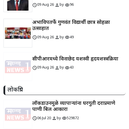
schedule
person
visibility
09 Aug 26
by
96
अभाविपतर्फे गुणवंत विद्यार्थी छात्र सोहळा
उत्साहात
schedule
person
visibility
09 Aug 26
by
49
सीपीआरमध्ये विनाछेद यशस्वी हृदयशस्त्रक्रिया
schedule
person
visibility
09 Aug 26
by
43
लोकप्रिय
लॉकडाउनमुळे व्यापाऱ्यांना घरगुती दराप्रमाणे
पाणी बिल आकारा
schedule
person
visibility
06 Jul 20
by
529872