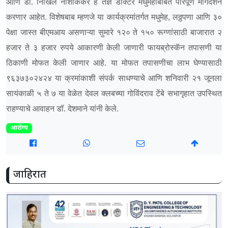
आणि डॉ. निखिल नाशीककर हे तज्ञ डॉक्टर मधुमेहाबाबत परिपूर्ण मार्गदर्शन
करणार आहेत. विशेषबाब म्हणजे या कार्यक्रमांतर्गत मधुमेह, लठ्ठपणा आणि ३०
पेक्षा जास्त बीएमआय असणाऱ्या सुमारे १२० ते १५० रूग्णांसाठी बाजारात २
हजार ते ३ हजार रुपये आकारणी केली जाणारी फायब्रोस्कॅन तपासणी या
ठिकाणी मोफत केली जाणार आहे. या मोफत तपासणीचा लाभ घेण्यासाठी
९६३७३०२४२४ या क्रमांकाशी संपर्क साधण्याचे आणि शनिवारी २१ जूनला
सायंकाळी ५ ते ७ या वेळेत देवल क्लबच्या गोविंदराव टेंबे सभागृहात उपस्थित
राहण्याचे आवाहन डॉ. देशमाने यांनी केले.
आरोग्य
जाहिरात