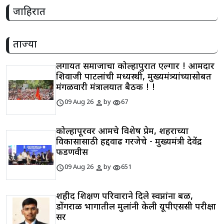
जाहिरात
ताज्या
लिंगायत समाजाचा कोल्हापुरात एल्गार ! आमदार
शिवाजी पाटलांची मध्यस्थी, मुख्यमंत्र्यांच्यासोबत
मंगळवारी मंत्रालयात बैठक ! !
schedule
person
visibility
09 Aug 26
by
67
कोल्हापूरवर आमचे विशेष प्रेम, शहराच्या
विकासासाठी हद्दवाढ गरजेचे - मुख्यमंत्री देवेंद्र
फडणवीस
schedule
person
visibility
09 Aug 26
by
651
शहीद शिक्षण परिवाराने दिले स्वप्नांना बळ,
डोंगराळ भागातील मुलांनी केली यूपीएससी परीक्षा
सर