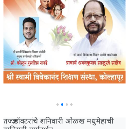
तज्ज्ञ डॉक्टरांचे शनिवारी ओळख मधुमेहाची