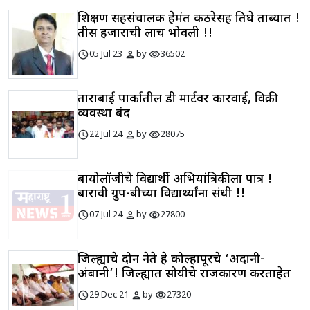
शिक्षण सहसंचालक हेमंत कठरेसह तिघे ताब्यात !
तीस हजाराची लाच भोवली !!
schedule
person
visibility
05 Jul 23
by
36502
ताराबाई पार्कातील डी मार्टवर कारवाई, विक्री
व्यवस्था बंद
schedule
person
visibility
22 Jul 24
by
28075
बायोलॉजीचे विद्यार्थी अभियांत्रिकीला पात्र !
बारावी ग्रुप-बीच्या विद्यार्थ्यांना संधी !!
schedule
person
visibility
07 Jul 24
by
27800
जिल्ह्याचे दोन नेते हे कोल्हापूरचे ‘अदानी-
अंबानी’! जिल्ह्यात सोयीचे राजकारण करताहेत
schedule
person
visibility
29 Dec 21
by
27320