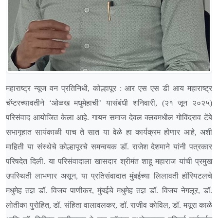
महाराष्ट्र न्यूज वन प्रतिनिधी, कोल्हापूर : आर एस एस डी आय महाराष्ट्र
चॅप्टरच्यावतीने ‘ओळख मधुमेहाची’ यासंबंधी शनिवारी, (२१ जून २०२५)
परिसंवाद आयोजित केला आहे. गायन समाज देवल क्लबमधील गोविंदराव टेंबे
सभागृहात सायंकाळी पाच ते सात या वेळे हा कार्यक्रम होणार आहे, अशी
माहिती या संस्थेचे कोल्हापूरचे समन्वयक डॉ. राजेश देशमाने यांनी पत्रकार
परिषदेत दिली. या परिसंवादाला खासदार श्रीमंत शाहू महाराज यांची प्रमुख
उपस्थिती लाभणार असून, या प्रतिसंवादात मुंबईच्या लिलावती हॉस्पिटलचे
मधुमेह तज्ञ डॉ. विजय पाणीकर, मुंबईचे मधुमेह तज्ञ डॉ. विजय नेगलूर, डॉ.
लोतीका पुरोहित, डॉ. संहिता वालावलकर, डॉ. राजीव कोविल, डॉ. मयूरा काळे