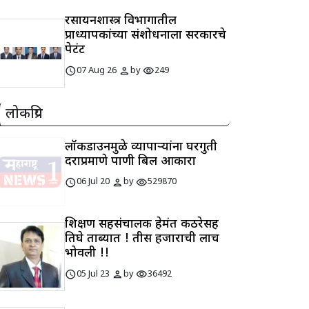
रसायनशास्त्र विभागातील
प्राध्यापकांच्या संशोधनाला सरकारचे
पेटंट
schedule
person
visibility
07 Aug 26
by
249
लोकप्रिय
लॉकडाउनमुळे व्यापाऱ्यांना घरगुती
दराप्रमाणे पाणी बिल आकारा
schedule
person
visibility
06 Jul 20
by
529870
शिक्षण सहसंचालक हेमंत कठरेसह
तिघे ताब्यात ! तीस हजाराची लाच
भोवली !!
schedule
person
visibility
05 Jul 23
by
36492