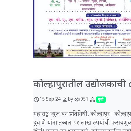
कोल्हापुरातील उद्योजकाची
15 Sep 24
by
951
schedule
person
visibility
category
गुन्हे
महाराष्ट्र न्यूज वन प्रतिनिधी, कोल्हापूर : 
दुधाणे यांना तब्बल ८१ लाख रुपयांची फसवण