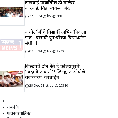
ताराबाई पार्कातील डी मार्टवर
कारवाई, विक्री व्यवस्था बंद
schedule
person
visibility
22 Jul 24
by
28053
बायोलॉजीचे विद्यार्थी अभियांत्रिकीला
पात्र ! बारावी ग्रुप-बीच्या विद्यार्थ्यांना
संधी !!
schedule
person
visibility
07 Jul 24
by
27795
जिल्ह्याचे दोन नेते हे कोल्हापूरचे
‘अदानी-अंबानी’! जिल्ह्यात सोयीचे
राजकारण करताहेत
schedule
person
visibility
29 Dec 21
by
27310
राजकीय
महानगरपालिका