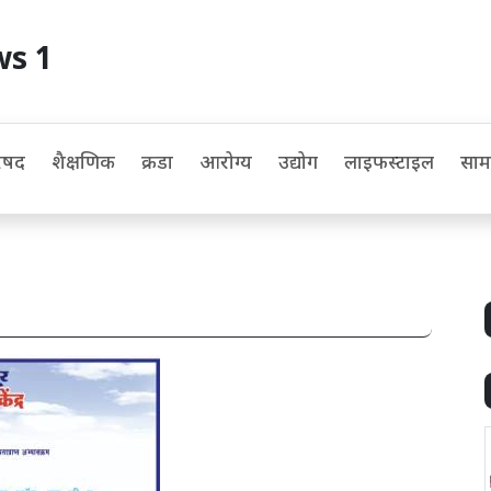
ws 1
िषद
शैक्षणिक
क्रीडा
आरोग्य
उद्योग
लाइफस्टाइल
सा