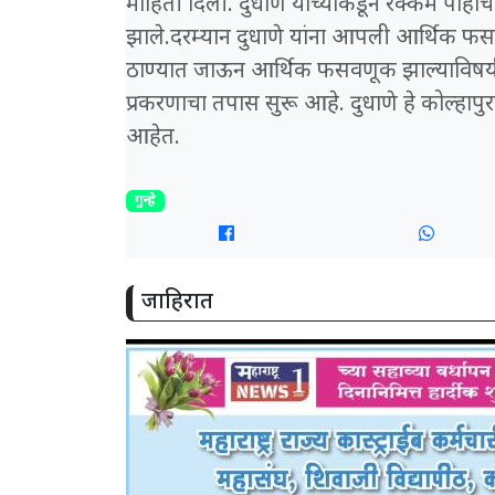
माहिती दिली. दुधाणे यांच्याकडून रक्कम पोहोच
झाले.दरम्यान दुधाणे यांना आपली आर्थिक फसव
ठाण्यात जाऊन आर्थिक फसवणूक झाल्याविषयी 
प्रकरणाचा तपास सुरू आहे. दुधाणे हे कोल्हाप
आहेत.
गुन्हे
जाहिरात