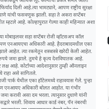
योजकांकडून आर्थिक लूट केल्याचा प्रकार समोर आला
िर्याद दिली आहे.त्या भामट्याने, आपण राष्ट्रीय सुरक्षा
धाणे यांची फसवणूक झाली. सहा ते अकरा सप्टेंबर
ीत म्हटले आहे. कोल्हापुरात गेल्या काही महिन्यात अशा
ांच्या मोबाइलवर सहा सप्टेंबर रोजी व्हॉटसअप कॉल
ने आपण एनआयएचा अधिकारी आहे. हैदराबादमधील एका
 आहेत. त्या रकमेतून शस्त्रास्त्रे खरेदी केली आहेत.
 रुपये जमा झाले. तुमचे हे कृत्य देशविघातक आहे.
लक्ष आहे. कोर्टाच्या आदेशानुसार तुम्ही ऑनलाइन
े राहा असे सांगितले.
वाजी पार्क येथील एका हॉटेलमध्ये राहावयास गेले. पुन्हा
 आपण एनआयए अधिकारी बोलत आहोत. या गंभीर
म जमा करावी असा दम भरला. त्यानुसार दुधाणे यांनी
्वारे भरली. शिवाय आधार कार्ड नंबर, पॅन नंबरची