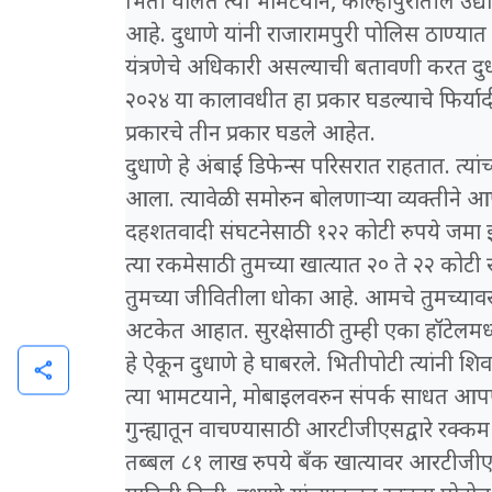
भिती घालत त्या भामटयाने, कोल्हापुरातील उद्
आहे. दुधाणे यांनी राजारामपुरी पोलिस ठाण्यात फ
यंत्रणेचे अधिकारी असल्याची बतावणी करत दु
२०२४ या कालावधीत हा प्रकार घडल्याचे फिर्याद
प्रकारचे तीन प्रकार घडले आहेत.
दुधाणे हे अंबाई डिफेन्स परिसरात राहतात. त्य
आला. त्यावेळी समोरुन बोलणाऱ्या व्यक्ती
दहशतवादी संघटनेसाठी १२२ कोटी रुपये जमा झाले
त्या रकमेसाठी तुमच्या खात्यात २० ते २२ कोटी
तुमच्या जीवितीला धोका आहे. आमचे तुमच्यावर 
अटकेत आहात. सुरक्षेसाठी तुम्ही एका हॉटेलमध्य
हे ऐकून दुधाणे हे घाबरले. भितीपोटी त्यांनी शि
share
त्या भामटयाने, मोबाइलवरुन संपर्क साधत
गुन्ह्यातून वाचण्यासाठी आरटीजीएसद्वारे रक्क
तब्बल ८१ लाख रुपये बँक खात्यावर आरटीजीएसद