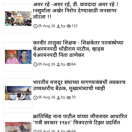
अमर रहे -अमर रहे, डी. वायदादा अमर रहे !
ज्ञानसुर्याला अखेर निरोप देण्यासाठी जनसागर
लोटला !!
schedule
person
visibility
05 Aug 26
by
123
करवीर तालुका शिक्षक - शिक्षकेतर पतसंस्थेच्या
चेअरमनपदी धोंडीराम पाटील, व्हाइस
चेअरमनपदी निता ठाणेकर
schedule
person
visibility
05 Aug 26
by
84
भारतीय मजदूर संघाच्या मागण्यासंबंधी लवकरच
उच्चस्तरीय बैठक, मुख्यमंत्र्यांची ग्वाही
schedule
person
visibility
05 Aug 26
by
70
क्रांतिसिंह नाना पाटील यांच्या जीवनावर आधारित
‘पत्री सरकार १९४२’ चित्रपटाचे टिझर प्रदर्शित
schedule
person
visibility
05 Aug 26
by
84