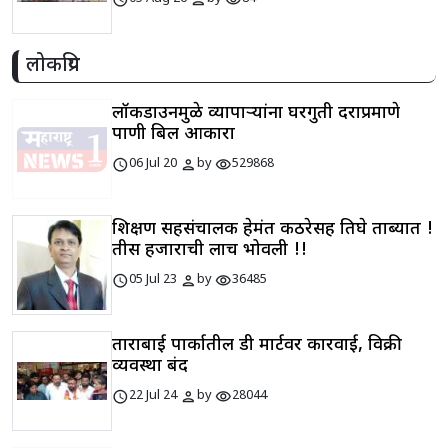
लोकप्रिय
लॉकडाउनमुळे व्यापाऱ्यांना घरगुती दराप्रमाणे
पाणी बिल आकारा
schedule
person
visibility
06 Jul 20
by
529868
शिक्षण सहसंचालक हेमंत कठरेसह तिघे ताब्यात !
तीस हजाराची लाच भोवली !!
schedule
person
visibility
05 Jul 23
by
36485
ताराबाई पार्कातील डी मार्टवर कारवाई, विक्री
व्यवस्था बंद
schedule
person
visibility
22 Jul 24
by
28044