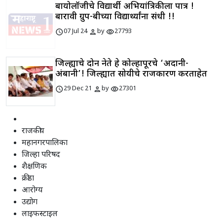
बायोलॉजीचे विद्यार्थी अभियांत्रिकीला पात्र !
बारावी ग्रुप-बीच्या विद्यार्थ्यांना संधी !!
schedule
person
visibility
07 Jul 24
by
27793
जिल्ह्याचे दोन नेते हे कोल्हापूरचे ‘अदानी-
अंबानी’! जिल्ह्यात सोयीचे राजकारण करताहेत
schedule
person
visibility
29 Dec 21
by
27301
राजकीय
महानगरपालिका
जिल्हा परिषद
शैक्षणिक
क्रीडा
आरोग्य
उद्योग
लाइफस्टाइल