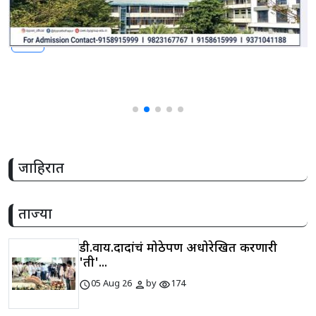
share
जाहिरात
ताज्या
डी.वाय.दादांचं मोठेपण अधोरेखित करणारी
'ती'...
schedule
person
visibility
05 Aug 26
by
174