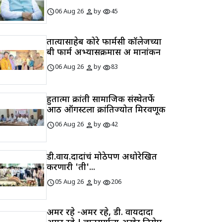
schedule
person
visibility
06 Aug 26
by
45
तात्यासाहेब कोरे फार्मसी कॉलेजच्या
बी फार्म अभ्यासक्रमास अ मानांकन
schedule
person
visibility
06 Aug 26
by
83
हुतात्मा क्रांती सामाजिक संस्थेतर्फे
आठ ऑगस्टला क्रांतिज्योत मिरवणूक
schedule
person
visibility
06 Aug 26
by
42
डी.वाय.दादांचं मोठेपण अधोरेखित
करणारी 'ती'...
schedule
person
visibility
05 Aug 26
by
206
अमर रहे -अमर रहे, डी. वायदादा