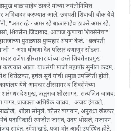
नाप्रमुख बाळासाहेब ठाकरे यांच्या जयंतीनिमित्त
पणकुमार अभिवादन करण्यात आले. छत्रपती शिवाजी चौक येथे
्यांनी, "अमर रहे - अमर रहे बाळासाहेब ठाकरे अमर रहे,
 असो, शिवसेना जिंदाबाद, आवाज कुणाचा शिवसेनेचा"
ाराजांच्या पुतळ्यास पुष्पहार अर्पण केले. "छत्रपती
ाजी " अशा घोषणा देत परिसर दणाणून सोडला.
ार राजेश क्षीरसागर यांच्या हस्ते शिवसेनाप्रमुख
र्पण करण्यात आला. याप्रसंगी माजी महापौर सुनील कदम,
 शिरोळकर, हर्षल सुर्वे यांची प्रमुख उपस्थिती होती.
ार्यालय येथे आमदार क्षीरसागर व शिवसेनेच्या
वक शारंगधर देशमुख, ऋतुराज क्षीरसागर, सत्यजित जाधव,
चना पागर, प्राजक्ता अभिषेक जाधव, अजय इंगवले,
ोखे, शीला सोनुले, कौसर बागवान, अनुराधा खेडकर
वसेनेचे पदाधिकारी रणजीत जाधव, उदय भोसले, गजानन
य सावंत, रमेश खाडे, पूजा भोर आदी उपस्थित होते.