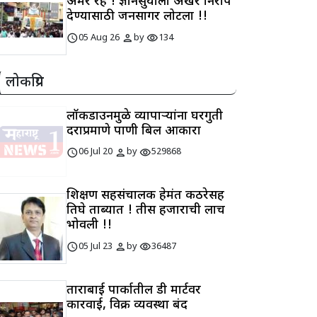
अमर रहे ! ज्ञानसुर्याला अखेर निरोप
देण्यासाठी जनसागर लोटला !!
schedule
person
visibility
05 Aug 26
by
134
लोकप्रिय
लॉकडाउनमुळे व्यापाऱ्यांना घरगुती
दराप्रमाणे पाणी बिल आकारा
schedule
person
visibility
06 Jul 20
by
529868
शिक्षण सहसंचालक हेमंत कठरेसह
तिघे ताब्यात ! तीस हजाराची लाच
भोवली !!
schedule
person
visibility
05 Jul 23
by
36487
ताराबाई पार्कातील डी मार्टवर
कारवाई, विक्री व्यवस्था बंद