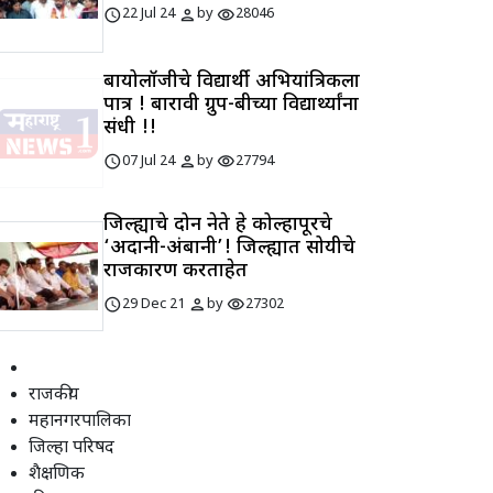
schedule
person
visibility
22 Jul 24
by
28046
बायोलॉजीचे विद्यार्थी अभियांत्रिकीला
पात्र ! बारावी ग्रुप-बीच्या विद्यार्थ्यांना
संधी !!
schedule
person
visibility
07 Jul 24
by
27794
जिल्ह्याचे दोन नेते हे कोल्हापूरचे
‘अदानी-अंबानी’! जिल्ह्यात सोयीचे
राजकारण करताहेत
schedule
person
visibility
29 Dec 21
by
27302
राजकीय
महानगरपालिका
जिल्हा परिषद
शैक्षणिक