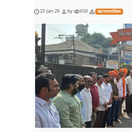
23 Jan 26
by
650
schedule
person
visibility
category
महानगरपालिका