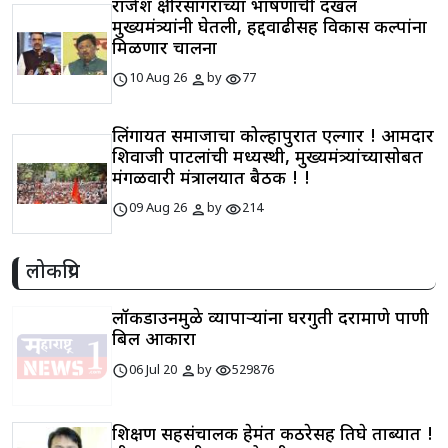
राजेश क्षीरसागरांच्या भाषणाची दखल
मुख्यमंत्र्यांनी घेतली, हद्दवाढीसह विकास प्रकल्पांना
मिळणार चालना
schedule
person
visibility
10 Aug 26
by
77
लिंगायत समाजाचा कोल्हापुरात एल्गार ! आमदार
शिवाजी पाटलांची मध्यस्थी, मुख्यमंत्र्यांच्यासोबत
मंगळवारी मंत्रालयात बैठक ! !
schedule
person
visibility
09 Aug 26
by
214
लोकप्रिय
लॉकडाउनमुळे व्यापाऱ्यांना घरगुती दराप्रमाणे पाणी
बिल आकारा
schedule
person
visibility
06 Jul 20
by
529876
शिक्षण सहसंचालक हेमंत कठरेसह तिघे ताब्यात !