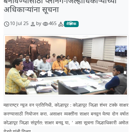
बनविण्यासाठी प्लॅनिंग-जिल्हाधिकाऱ्यांच्या
अधिकाऱ्यांना सूचना
10 Jul 25
by
465
schedule
person
visibility
category
शैक्षणिक
महाराष्ट्र न्यूज वन प्रतिनिधी, कोल्हापूर : कोल्हापूर जिल्हा शंभर टक्के साक्षर
करण्यासाठी नियोजन करा. असाक्षर व्यक्तींना साक्षर बनवून येत्या दोन वर्षात
कोल्हापूर जिल्हा संपूर्णत: साक्षर बनवू या, ’ अशा सूचना जिल्हाधिकारी अमोल
येडगे यांनी दिल्या.