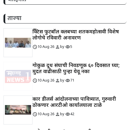
ताज्या
प्रॅक्टिस फुटबॉल क्लबच्या शतकमहोत्सवी विशेष
लोगोचे रविवारी अनावरण
schedule
person
visibility
10 Aug 26
by
5
गोकुळ दूध संघाची निवडणूक ६० दिवसात घ्या;
मुदत वाढीसाठी पुन्हा येवू नका
schedule
person
visibility
10 Aug 26
by
71
कार डीलर्स आंदोलनाच्या पावित्र्यात, गुरुवारी
ठोकणार आरटीओ कार्यालयाला टाळे
schedule
person
visibility
10 Aug 26
by
42