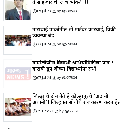
तीस हजाराची लाच भोवली !!
schedule
person
visibility
05 Jul 23
by
36503
ताराबाई पार्कातील डी मार्टवर कारवाई, विक्री
व्यवस्था बंद
schedule
person
visibility
22 Jul 24
by
28084
बायोलॉजीचे विद्यार्थी अभियांत्रिकीला पात्र !
बारावी ग्रुप-बीच्या विद्यार्थ्यांना संधी !!
schedule
person
visibility
07 Jul 24
by
27804
जिल्ह्याचे दोन नेते हे कोल्हापूरचे ‘अदानी-
अंबानी’! जिल्ह्यात सोयीचे राजकारण करताहेत
schedule
person
visibility
29 Dec 21
by
27328