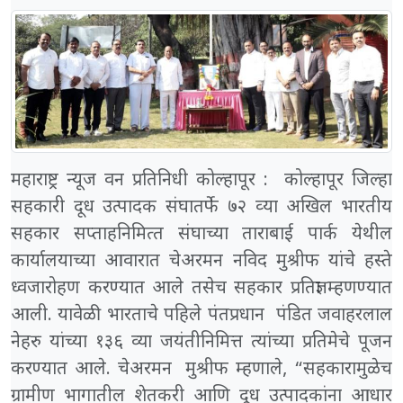
महाराष्ट्र न्यूज वन प्रतिनिधी कोल्हापूर : कोल्हापूर जिल्हा
सहकारी दूध उत्पादक संघातर्फे ७२ व्‍या अखिल भारतीय
सहकार सप्‍ताहनिमित्‍त संघाच्‍या ताराबाई पार्क येथील
कार्यालयाच्‍या आवारात चेअरमन नविद मुश्रीफ यांचे हस्‍ते
ध्‍वजारोहण करण्यात आले तसेच सहकार प्रतिज्ञा म्‍हणण्‍यात
आली. यावेळी भारताचे पहिले पंतप्रधान पंडित जवाहरलाल
नेहरु यांच्‍या १३६ व्या जयंतीनिमित्त त्‍यांच्‍या प्रतिमेचे पूजन
करण्‍यात आले. चेअरमन मुश्रीफ म्हणाले, “सहकारामुळेच
ग्रामीण भागातील शेतकरी आणि दूध उत्पादकांना आधार