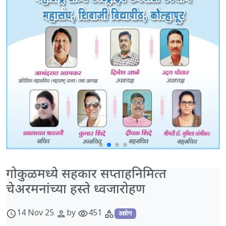
गोकुळमध्ये सहकार सप्‍ताहनिमित्‍त
चेअरमनांच्या हस्ते ध्‍वजारोहण
14 Nov 25
by
451
schedule
person
visibility
category
उद्योग