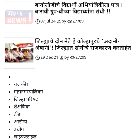
बायोलॉजीचे विद्यार्थी अभियांत्रिकीला पात्र !
बारावी ग्रुप-बीच्या विद्यार्थ्यांना संधी !!
schedule
person
visibility
07 Jul 24
by
27789
जिल्ह्याचे दोन नेते हे कोल्हापूरचे ‘अदानी-
अंबानी’! जिल्ह्यात सोयीचे राजकारण करताहेत
schedule
person
visibility
29 Dec 21
by
27299
राजकीय
महानगरपालिका
जिल्हा परिषद
शैक्षणिक
क्रीडा
आरोग्य
उद्योग
लाइफस्टाइल