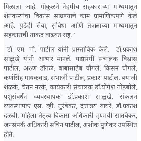
मिळाला आहे. गोकुळने नेहमीच सहकाराच्या माध्यमातून
शेतकऱ्यांचा विकास साधण्याचे काम प्रामाणिकपणे केले
आहे. पुढेही सेवा, सुविधा आणि तंत्रज्ञानाच्या माध्यमातून
सहकाराची ताकद वाढवत राहू.”
डॉ. एम. पी. पाटील यांनी प्रास्ताविक केले. डॉ.प्रकाश
साळुंखे यांनी आभार मानले. याप्रसंगी संचालक विश्वास
पाटील, अरुण डोंगळे, बाबासाहेब चौगले, किसन चौगले,
कर्णसिंह गायकवाड, संभाजी पाटील, प्रकाश पाटील, बयाजी
शेळके, चेतन नरके, कार्यकारी संचालक डॉ.योगेश गोडबोले,
पशुसंवर्धन व्‍यवस्‍थापक डॉ.प्रकाश साळुंखे, संकलन
व्‍यवस्‍थापक एस. व्‍ही. तुरंबेकर, दत्तात्रय वाघरे, डॉ.प्रकाश
दळवी, महिला नेतृत्व विकास अधिकारी मृण्मयी सातवेकर,
जनसंपर्क अधिकारी सचिन पाटील, अशोक पुणेकर उपस्थित
होते.