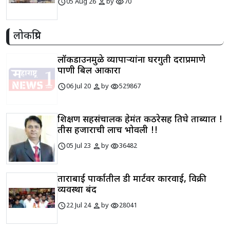
schedule
person
visibility
05 Aug 26
by
70
लोकप्रिय
लॉकडाउनमुळे व्यापाऱ्यांना घरगुती दराप्रमाणे
पाणी बिल आकारा
schedule
person
visibility
06 Jul 20
by
529867
शिक्षण सहसंचालक हेमंत कठरेसह तिघे ताब्यात !
तीस हजाराची लाच भोवली !!
schedule
person
visibility
05 Jul 23
by
36482
ताराबाई पार्कातील डी मार्टवर कारवाई, विक्री
व्यवस्था बंद
schedule
person
visibility
22 Jul 24
by
28041