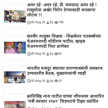
अमर रहे -अमर रहे, डी. वायदादा अमर रहे !
ज्ञानसुर्याला अखेर निरोप देण्यासाठी जनसागर
लोटला !!
schedule
person
visibility
05 Aug 26
by
108
करवीर तालुका शिक्षक - शिक्षकेतर पतसंस्थेच्या
चेअरमनपदी धोंडीराम पाटील, व्हाइस
चेअरमनपदी निता ठाणेकर
schedule
person
visibility
05 Aug 26
by
62
भारतीय मजदूर संघाच्या मागण्यासंबंधी लवकरच
उच्चस्तरीय बैठक, मुख्यमंत्र्यांची ग्वाही
schedule
person
visibility
05 Aug 26
by
29
क्रांतिसिंह नाना पाटील यांच्या जीवनावर आधारित
‘पत्री सरकार १९४२’ चित्रपटाचे टिझर प्रदर्शित