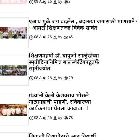
schedule
person
visibility
08 Aug 26
by
3
एआय मुळे जग बदलेल , बदलत्या जगासाठी माणसाने स
- आयटी शिक्षणतज्ज्ञ विवेक सावंत
schedule
person
visibility
08 Aug 26
by
45
शिक्षणमहर्षी डॉ. बापूजी साळुंखेंच्या
स्मृतीदिनानिमित्त बालस्केटिंगपटूतर्फे
स्मृतीज्योत
schedule
person
visibility
08 Aug 26
by
29
मंत्र्यांनी केली केशवराव भोसले
नाट्यगृहाची पाहणी, रविवारच्या
कार्यक्रमाचा घेतला आढावा !!
schedule
person
visibility
08 Aug 26
by
78
शिवाजी विद्यापीठाचे आठ विद्यार्थी