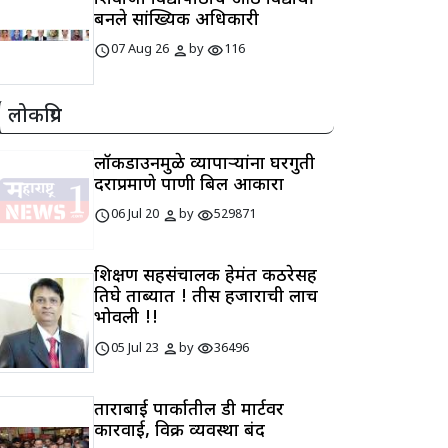
बनले सांख्यिकी अधिकारी
schedule
person
visibility
07 Aug 26
by
116
लोकप्रिय
लॉकडाउनमुळे व्यापाऱ्यांना घरगुती
दराप्रमाणे पाणी बिल आकारा
schedule
person
visibility
06 Jul 20
by
529871
शिक्षण सहसंचालक हेमंत कठरेसह
तिघे ताब्यात ! तीस हजाराची लाच
भोवली !!
schedule
person
visibility
05 Jul 23
by
36496
ताराबाई पार्कातील डी मार्टवर
कारवाई, विक्री व्यवस्था बंद