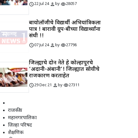
schedule
person
visibility
22 Jul 24
by
28057
बायोलॉजीचे विद्यार्थी अभियांत्रिकीला
पात्र ! बारावी ग्रुप-बीच्या विद्यार्थ्यांना
संधी !!
schedule
person
visibility
07 Jul 24
by
27798
जिल्ह्याचे दोन नेते हे कोल्हापूरचे
‘अदानी-अंबानी’! जिल्ह्यात सोयीचे
राजकारण करताहेत
schedule
person
visibility
29 Dec 21
by
27311
राजकीय
महानगरपालिका
जिल्हा परिषद
शैक्षणिक