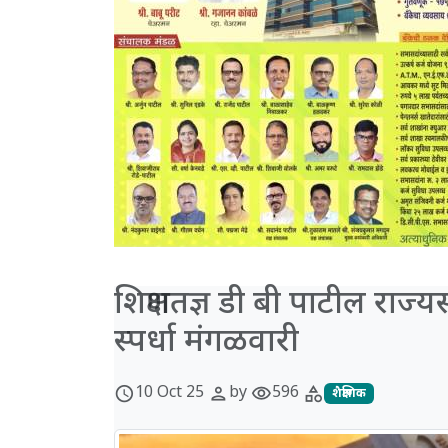
शिक्षणतज्ञ डी बी पाटील राज्य
स्पर्धा मंगळवारी
10 Oct 25
by
596
schedule
person
visibility
category
शैक्षणिक