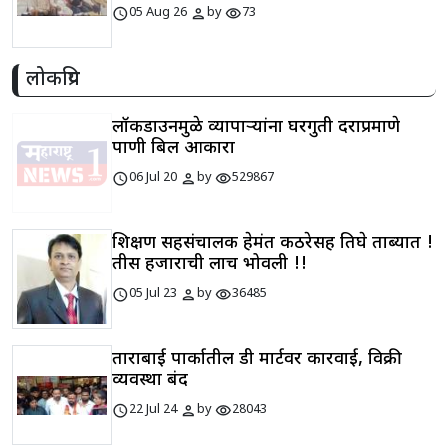
schedule
person
visibility
05 Aug 26
by
73
लोकप्रिय
लॉकडाउनमुळे व्यापाऱ्यांना घरगुती दराप्रमाणे
पाणी बिल आकारा
schedule
person
visibility
06 Jul 20
by
529867
शिक्षण सहसंचालक हेमंत कठरेसह तिघे ताब्यात !
तीस हजाराची लाच भोवली !!
schedule
person
visibility
05 Jul 23
by
36485
ताराबाई पार्कातील डी मार्टवर कारवाई, विक्री
व्यवस्था बंद
schedule
person
visibility
22 Jul 24
by
28043