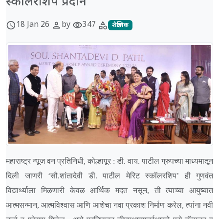
स्कॉलरशिप प्रदान
18 Jan 26
by
347
schedule
person
visibility
category
शैक्षणिक
महाराष्ट्र न्यूज वन प्रतिनिधी, कोल्हापूर
:
डी. वाय. पाटील ग्रुपच्या माध्यमातून
दिली जाणरी ‘सौ.शांतादेवी डी. पाटील मेरिट स्कॉलरशिप’ ही गुणवंत
विद्यार्थ्याला मिळणारी केवळ आर्थिक मदत नसून, ती त्याच्या आयुष्यात
आत्मसन्मान, आत्मविश्वास आणि आशेचा नवा प्रकाश निर्माण करेल, त्यांना नवी