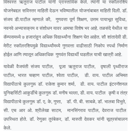
विश्वस्त ऋतुराज पाटील यांनी प्रास्ताविक केले. त्यांनी या स्कॉलरशिप
योजनेबद्दल सविस्तर माहिती देऊन भविष्यातील योजनांबाबत माहिती दिली.
डॉ.
संजय डी.पाटील म्हणाले की,
गुणवत्ता पूर्ण शिक्षण, उत्तम पायाभूत सुविधा,
नवनवे अभ्यासक्रम व संशोधन यावर आमचा विशेष भर आहे. तळसंदे येथील या
कॅम्पसमध्ये ७ हजारांहून अधिक विद्यार्थ्यांना शिक्षण घेत आहेत. सौ शांतादेवी डी.
मेरीट स्कॉलरशिपमुळे विद्यार्थ्यांमध्ये गुणवत्ता वाढीसाठी निकोप स्पर्धा निर्माण
होईल आणि त्यातून अधिकाधिक
गुणवंत विद्यार्थी घडतील याची खात्री आहे.
यावेळी वैजयंती संजय पाटील,
पूजा ऋतुराज पाटील,
वृषाली पृथ्वीराज
पाटील, भारत चव्हाण पाटील, श्वेता पाटील,
डी. वाय. पाटील अभिमत
विद्यापीठाचे कुलगुरू डॉ. राकेश कुमार शर्मा,
डी. वाय. पाटील इंटरनॅशनल
युनिव्हर्सिटी आकुर्डीचे कुलगुरू डॉ. मनीष भल्ला, डी. वाय. पाटील
कृषी व तंत्र
विद्यापीठाचे कुलगुरू डॉ. ए, के, गुप्ता,
डॉ. पी. बी. साबळे, डॉ. भालबा विभुते,
सी. एच आर ओ. श्रीलेखा साटम,
मानसिंगराव पाटील, देवराज पाटील
उपस्थित होते. डॉ. रेणुका तुरंबेकर, डॉ. मारुती देवकर यांनी सूत्रसंचालन
केले.