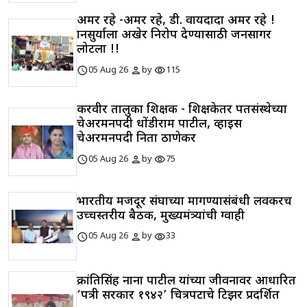
अमर रहे -अमर रहे, डी. वायदादा अमर रहे !
ज्ञानसुर्याला अखेर निरोप देण्यासाठी जनसागर
लोटला !!
schedule
person
visibility
05 Aug 26
by
115
करवीर तालुका शिक्षक - शिक्षकेतर पतसंस्थेच्या
चेअरमनपदी धोंडीराम पाटील, व्हाइस
चेअरमनपदी निता ठाणेकर
schedule
person
visibility
05 Aug 26
by
75
भारतीय मजदूर संघाच्या मागण्यासंबंधी लवकरच
उच्चस्तरीय बैठक, मुख्यमंत्र्यांची ग्वाही
schedule
person
visibility
05 Aug 26
by
33
क्रांतिसिंह नाना पाटील यांच्या जीवनावर आधारित
‘पत्री सरकार १९४२’ चित्रपटाचे टिझर प्रदर्शित