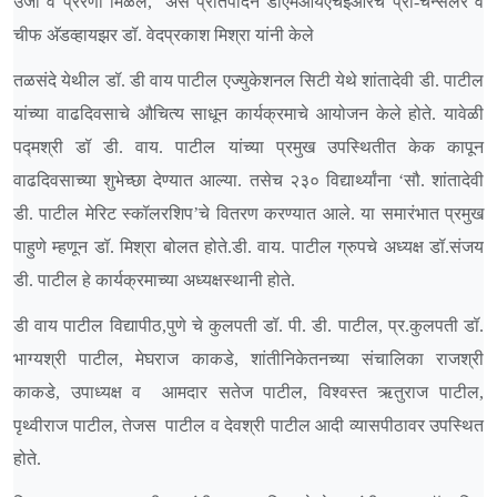
उर्जा व प्रेरणा मिळेल,
असे प्रतिपादन डीएमआयएचईआरचे प्रो-चॅन्सलर व
चीफ अ‍ॅडव्हायझर डॉ. वेदप्रकाश मिश्रा यांनी केले
तळसंदे येथील डॉ. डी वाय पाटील एज्युकेशनल सिटी येथे शांतादेवी डी. पाटील
यांच्या वाढदिवसाचे औचित्य साधून कार्यक्रमाचे आयोजन केले होते. यावेळी
पद्मश्री डॉ डी. वाय. पाटील यांच्या प्रमुख उपस्थितीत केक कापून
वाढदिवसाच्या शुभेच्छा देण्यात आल्या. तसेच २३० विद्यार्थ्यांना ‘सौ. शांतादेवी
डी. पाटील मेरिट स्कॉलरशिप’चे वितरण करण्यात आले. या समारंभात प्रमुख
पाहुणे म्हणून डॉ. मिश्रा बोलत होते.डी. वाय. पाटील ग्रुपचे अध्यक्ष डॉ.संजय
डी. पाटील हे कार्यक्रमाच्या अध्यक्षस्थानी होते.
डी वाय पाटील विद्यापीठ,पुणे चे कुलपती डॉ. पी. डी. पाटील, प्र.कुलपती डॉ.
भाग्यश्री पाटील, मेघराज काकडे, शांतीनिकेतनच्या संचालिका राजश्री
काकडे, उपाध्यक्ष व आमदार सतेज पाटील, विश्वस्त ऋतुराज पाटील,
पृथ्वीराज पाटील, तेजस
पाटील व देवश्री पाटील आदी व्यासपीठावर उपस्थित
होते.