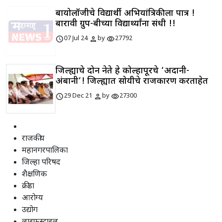
बायोलॉजीचे विद्यार्थी अभियांत्रिकीला पात्र !
बारावी ग्रुप-बीच्या विद्यार्थ्यांना संधी !!
schedule
person
visibility
07 Jul 24
by
27792
जिल्ह्याचे दोन नेते हे कोल्हापूरचे ‘अदानी-
अंबानी’! जिल्ह्यात सोयीचे राजकारण करताहेत
schedule
person
visibility
29 Dec 21
by
27300
राजकीय
महानगरपालिका
जिल्हा परिषद
शैक्षणिक
क्रीडा
आरोग्य
उद्योग