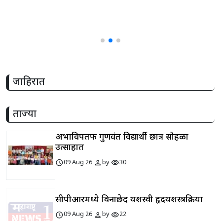
जाहिरात
ताज्या
अभाविपतर्फे गुणवंत विद्यार्थी छात्र सोहळा
उत्साहात
schedule
person
visibility
09 Aug 26
by
30
सीपीआरमध्ये विनाछेद यशस्वी हृदयशस्त्रक्रिया
schedule
person
visibility
09 Aug 26
by
22