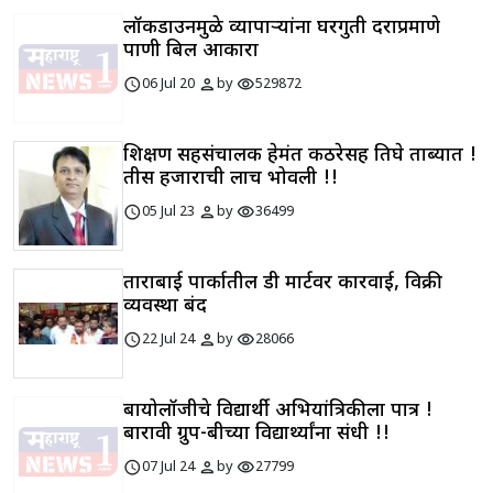
लॉकडाउनमुळे व्यापाऱ्यांना घरगुती दराप्रमाणे
पाणी बिल आकारा
schedule
person
visibility
06 Jul 20
by
529872
शिक्षण सहसंचालक हेमंत कठरेसह तिघे ताब्यात !
तीस हजाराची लाच भोवली !!
schedule
person
visibility
05 Jul 23
by
36499
ताराबाई पार्कातील डी मार्टवर कारवाई, विक्री
व्यवस्था बंद
schedule
person
visibility
22 Jul 24
by
28066
बायोलॉजीचे विद्यार्थी अभियांत्रिकीला पात्र !
बारावी ग्रुप-बीच्या विद्यार्थ्यांना संधी !!
schedule
person
visibility
07 Jul 24
by
27799