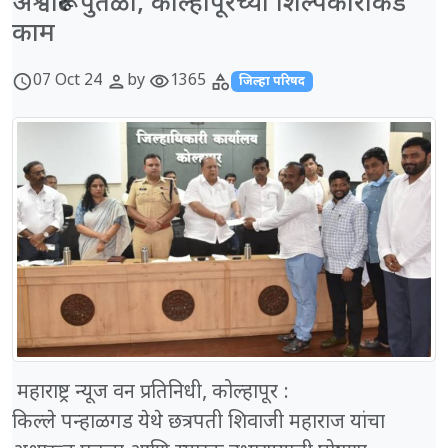
अश्वारूढ पुतळा, कोल्हापूरच्या शिल्पकारांकडे
काम
07 Oct 24
by
1365
schedule
person
visibility
category
जिल्हा परिषद
महाराष्ट्र न्यूज वन प्रतिनिधी, कोल्हापूर :
किल्ले पन्हाळगड येथे छत्रपती शिवाजी महाराज यांचा