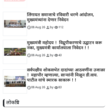
लिंगायत समाजाचे रविवारी धरणे आंदोलन,
मुख्यमंत्र्यांना देणार निवेदन
schedule
person
visibility
08 Aug 26
by
112
मुख्यमंत्री महोदय ! विद्रूपीकरणाचे उद्घाटन करू
नका, मुख्यमंत्री कार्यालयाला निवेदन ! !
schedule
person
visibility
08 Aug 26
by
43
सर्वपक्षीय शोकसभेत दादांच्या आठवणींना उजाळा
! महापौर म्हणाल्या, साऱ्यांनी मिळून डी.वाय.
पाटील यांचे स्मारक साकारू ! !
schedule
person
visibility
08 Aug 26
by
83
लोकप्रिय