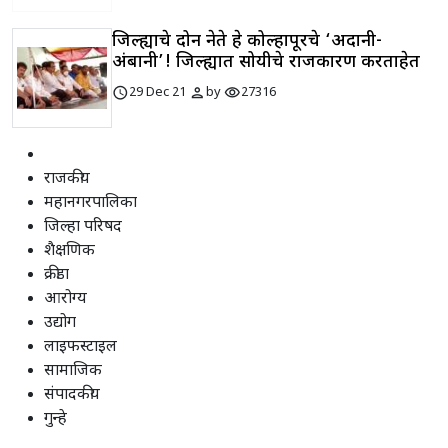
जिल्ह्याचे दोन नेते हे कोल्हापूरचे ‘अदानी-
अंबानी’! जिल्ह्यात सोयीचे राजकारण करताहेत
schedule
person
visibility
29 Dec 21
by
27316
राजकीय
महानगरपालिका
जिल्हा परिषद
शैक्षणिक
क्रीडा
आरोग्य
उद्योग
लाइफस्टाइल
सामाजिक
संपादकीय
गुन्हे