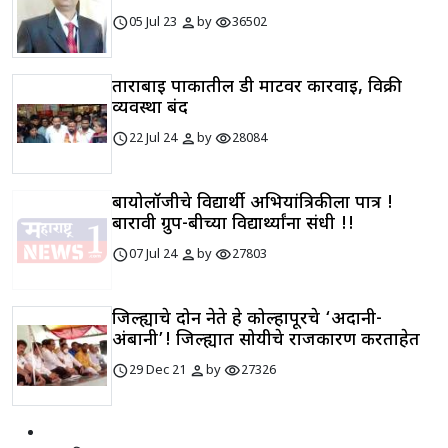
schedule
person
visibility
05 Jul 23
by
36502
ताराबाई पार्कातील डी मार्टवर कारवाई, विक्री
व्यवस्था बंद
schedule
person
visibility
22 Jul 24
by
28084
बायोलॉजीचे विद्यार्थी अभियांत्रिकीला पात्र !
बारावी ग्रुप-बीच्या विद्यार्थ्यांना संधी !!
schedule
person
visibility
07 Jul 24
by
27803
जिल्ह्याचे दोन नेते हे कोल्हापूरचे ‘अदानी-
अंबानी’! जिल्ह्यात सोयीचे राजकारण करताहेत
schedule
person
visibility
29 Dec 21
by
27326