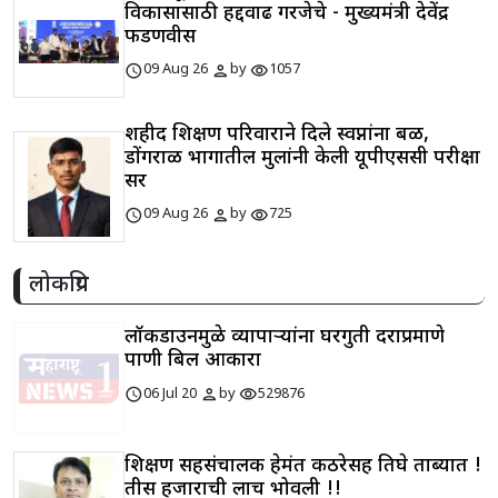
विकासासाठी हद्दवाढ गरजेचे - मुख्यमंत्री देवेंद्र
फडणवीस
schedule
person
visibility
09 Aug 26
by
1057
शहीद शिक्षण परिवाराने दिले स्वप्नांना बळ,
डोंगराळ भागातील मुलांनी केली यूपीएससी परीक्षा
सर
schedule
person
visibility
09 Aug 26
by
725
लोकप्रिय
लॉकडाउनमुळे व्यापाऱ्यांना घरगुती दराप्रमाणे
पाणी बिल आकारा
schedule
person
visibility
06 Jul 20
by
529876
शिक्षण सहसंचालक हेमंत कठरेसह तिघे ताब्यात !
तीस हजाराची लाच भोवली !!