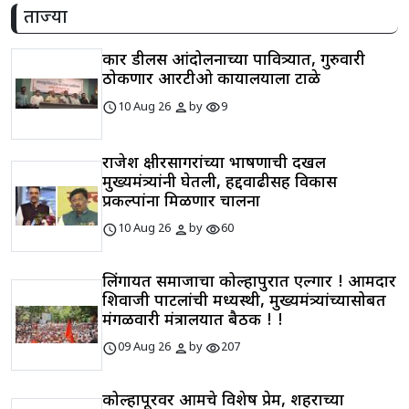
ताज्या
कार डीलर्स आंदोलनाच्या पावित्र्यात, गुरुवारी
ठोकणार आरटीओ कार्यालयाला टाळे
schedule
person
visibility
10 Aug 26
by
9
राजेश क्षीरसागरांच्या भाषणाची दखल
मुख्यमंत्र्यांनी घेतली, हद्दवाढीसह विकास
प्रकल्पांना मिळणार चालना
schedule
person
visibility
10 Aug 26
by
60
लिंगायत समाजाचा कोल्हापुरात एल्गार ! आमदार
शिवाजी पाटलांची मध्यस्थी, मुख्यमंत्र्यांच्यासोबत
मंगळवारी मंत्रालयात बैठक ! !
schedule
person
visibility
09 Aug 26
by
207
कोल्हापूरवर आमचे विशेष प्रेम, शहराच्या